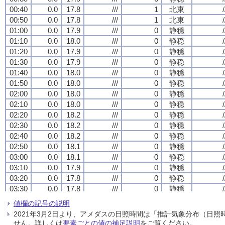
00:40
00:40
00:40
00:40
0.0
0.0
0.0
0.0
17.8
17.8
17.8
17.8
///
///
///
///
1
1
1
1
北東
北東
北東
北東
/
/
/
/
00:50
00:50
00:50
00:50
0.0
0.0
0.0
0.0
17.8
17.8
17.8
17.8
///
///
///
///
1
1
1
1
北東
北東
北東
北東
/
/
/
/
01:00
01:00
01:00
01:00
0.0
0.0
0.0
0.0
17.9
17.9
17.9
17.9
///
///
///
///
0
0
0
0
静穏
静穏
静穏
静穏
/
/
/
/
01:10
01:10
01:10
01:10
0.0
0.0
0.0
0.0
18.0
18.0
18.0
18.0
///
///
///
///
0
0
0
0
静穏
静穏
静穏
静穏
/
/
/
/
01:20
01:20
01:20
01:20
0.0
0.0
0.0
0.0
17.9
17.9
17.9
17.9
///
///
///
///
0
0
0
0
静穏
静穏
静穏
静穏
/
/
/
/
01:30
01:30
01:30
01:30
0.0
0.0
0.0
0.0
17.9
17.9
17.9
17.9
///
///
///
///
0
0
0
0
静穏
静穏
静穏
静穏
/
/
/
/
01:40
01:40
01:40
01:40
0.0
0.0
0.0
0.0
18.0
18.0
18.0
18.0
///
///
///
///
0
0
0
0
静穏
静穏
静穏
静穏
/
/
/
/
01:50
01:50
01:50
01:50
0.0
0.0
0.0
0.0
18.0
18.0
18.0
18.0
///
///
///
///
0
0
0
0
静穏
静穏
静穏
静穏
/
/
/
/
02:00
02:00
02:00
02:00
0.0
0.0
0.0
0.0
18.0
18.0
18.0
18.0
///
///
///
///
0
0
0
0
静穏
静穏
静穏
静穏
/
/
/
/
02:10
02:10
02:10
02:10
0.0
0.0
0.0
0.0
18.0
18.0
18.0
18.0
///
///
///
///
0
0
0
0
静穏
静穏
静穏
静穏
/
/
/
/
02:20
02:20
02:20
02:20
0.0
0.0
0.0
0.0
18.2
18.2
18.2
18.2
///
///
///
///
0
0
0
0
静穏
静穏
静穏
静穏
/
/
/
/
02:30
02:30
02:30
02:30
0.0
0.0
0.0
0.0
18.2
18.2
18.2
18.2
///
///
///
///
0
0
0
0
静穏
静穏
静穏
静穏
/
/
/
/
02:40
02:40
02:40
02:40
0.0
0.0
0.0
0.0
18.2
18.2
18.2
18.2
///
///
///
///
0
0
0
0
静穏
静穏
静穏
静穏
/
/
/
/
02:50
02:50
02:50
02:50
0.0
0.0
0.0
0.0
18.1
18.1
18.1
18.1
///
///
///
///
0
0
0
0
静穏
静穏
静穏
静穏
/
/
/
/
03:00
03:00
03:00
03:00
0.0
0.0
0.0
0.0
18.1
18.1
18.1
18.1
///
///
///
///
0
0
0
0
静穏
静穏
静穏
静穏
/
/
/
/
03:10
03:10
03:10
03:10
0.0
0.0
0.0
0.0
17.9
17.9
17.9
17.9
///
///
///
///
0
0
0
0
静穏
静穏
静穏
静穏
/
/
/
/
03:20
03:20
03:20
03:20
0.0
0.0
0.0
0.0
17.8
17.8
17.8
17.8
///
///
///
///
0
0
0
0
静穏
静穏
静穏
静穏
/
/
/
/
03:30
03:30
03:30
03:30
0.0
0.0
0.0
0.0
17.8
17.8
17.8
17.8
///
///
///
///
0
0
0
0
静穏
静穏
静穏
静穏
/
/
/
/
03:40
03:40
03:40
03:40
0.0
0.0
0.0
0.0
17.9
17.9
17.9
17.9
///
///
///
///
0
0
0
0
静穏
静穏
静穏
静穏
/
/
/
/
値欄の記号の説明
03:50
03:50
03:50
03:50
0.0
0.0
0.0
0.0
17.9
17.9
17.9
17.9
///
///
///
///
0
0
0
0
静穏
静穏
静穏
静穏
/
/
/
/
2021年3月2日より、アメダスの日照時間は「推計気象分布（日
04:00
04:00
04:00
04:00
0.0
0.0
0.0
0.0
17.9
17.9
17.9
17.9
///
///
///
///
0
0
0
0
静穏
静穏
静穏
静穏
/
/
/
/
せん。詳しくは
要素ごとの値の補足説明
をご覧ください。