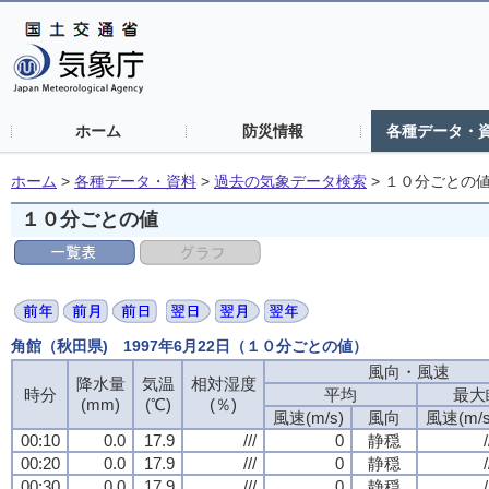
ホーム
防災情報
各種データ・
ホーム
>
各種データ・資料
>
過去の気象データ検索
>
１０分ごとの
１０分ごとの値
角館（秋田県) 1997年6月22日（１０分ごとの値）
風向・風速
風向・風速
風向・風速
風向・風速
降水量
降水量
降水量
降水量
気温
気温
気温
気温
相対湿度
相対湿度
相対湿度
相対湿度
時分
時分
時分
時分
平均
平均
平均
平均
最大
最大
最大
最大
(mm)
(mm)
(mm)
(mm)
(℃)
(℃)
(℃)
(℃)
(％)
(％)
(％)
(％)
風速(m/s)
風速(m/s)
風速(m/s)
風速(m/s)
風向
風向
風向
風向
風速(m/s
風速(m/s
風速(m/s
風速(m/s
00:10
00:10
00:10
00:10
0.0
0.0
0.0
0.0
17.9
17.9
17.9
17.9
///
///
///
///
0
0
0
0
静穏
静穏
静穏
静穏
/
/
/
/
00:20
00:20
00:20
00:20
0.0
0.0
0.0
0.0
17.9
17.9
17.9
17.9
///
///
///
///
0
0
0
0
静穏
静穏
静穏
静穏
/
/
/
/
00:30
00:30
00:30
00:30
0.0
0.0
0.0
0.0
17.9
17.9
17.9
17.9
///
///
///
///
0
0
0
0
静穏
静穏
静穏
静穏
/
/
/
/