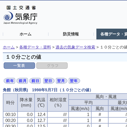
ホーム
防災情報
各種データ・
ホーム
>
各種データ・資料
>
過去の気象データ検索
>
１０分ごとの
１０分ごとの値
角館（秋田県) 1998年5月7日（１０分ごとの値）
風向・風速
風向・風速
風向・風速
風向・風速
降水量
降水量
降水量
降水量
気温
気温
気温
気温
相対湿度
相対湿度
相対湿度
相対湿度
時分
時分
時分
時分
平均
平均
平均
平均
最大
最大
最大
最大
(mm)
(mm)
(mm)
(mm)
(℃)
(℃)
(℃)
(℃)
(％)
(％)
(％)
(％)
風速(m/s)
風速(m/s)
風速(m/s)
風速(m/s)
風向
風向
風向
風向
風速(m/s
風速(m/s
風速(m/s
風速(m/s
00:10
00:10
00:10
00:10
0.0
0.0
0.0
0.0
12.4
12.4
12.4
12.4
///
///
///
///
1
1
1
1
#
#
#
#
/
/
/
/
00:20
00:20
00:20
00:20
0.0
0.0
0.0
0.0
12.7
12.7
12.7
12.7
///
///
///
///
1
1
1
1
#
#
#
#
/
/
/
/
00:30
00:30
00:30
00:30
0.0
0.0
0.0
0.0
12.5
12.5
12.5
12.5
///
///
///
///
0
0
0
0
#
#
#
#
/
/
/
/