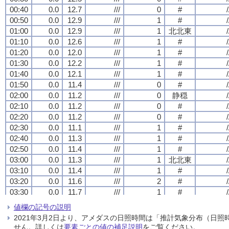
00:40
00:40
00:40
00:40
0.0
0.0
0.0
0.0
12.7
12.7
12.7
12.7
///
///
///
///
0
0
0
0
#
#
#
#
/
/
/
/
00:50
00:50
00:50
00:50
0.0
0.0
0.0
0.0
12.9
12.9
12.9
12.9
///
///
///
///
1
1
1
1
#
#
#
#
/
/
/
/
01:00
01:00
01:00
01:00
0.0
0.0
0.0
0.0
12.9
12.9
12.9
12.9
///
///
///
///
1
1
1
1
北北東
北北東
北北東
北北東
/
/
/
/
01:10
01:10
01:10
01:10
0.0
0.0
0.0
0.0
12.6
12.6
12.6
12.6
///
///
///
///
1
1
1
1
#
#
#
#
/
/
/
/
01:20
01:20
01:20
01:20
0.0
0.0
0.0
0.0
12.0
12.0
12.0
12.0
///
///
///
///
1
1
1
1
#
#
#
#
/
/
/
/
01:30
01:30
01:30
01:30
0.0
0.0
0.0
0.0
12.2
12.2
12.2
12.2
///
///
///
///
1
1
1
1
#
#
#
#
/
/
/
/
01:40
01:40
01:40
01:40
0.0
0.0
0.0
0.0
12.1
12.1
12.1
12.1
///
///
///
///
1
1
1
1
#
#
#
#
/
/
/
/
01:50
01:50
01:50
01:50
0.0
0.0
0.0
0.0
11.4
11.4
11.4
11.4
///
///
///
///
0
0
0
0
#
#
#
#
/
/
/
/
02:00
02:00
02:00
02:00
0.0
0.0
0.0
0.0
11.2
11.2
11.2
11.2
///
///
///
///
0
0
0
0
静穏
静穏
静穏
静穏
/
/
/
/
02:10
02:10
02:10
02:10
0.0
0.0
0.0
0.0
11.2
11.2
11.2
11.2
///
///
///
///
0
0
0
0
#
#
#
#
/
/
/
/
02:20
02:20
02:20
02:20
0.0
0.0
0.0
0.0
11.2
11.2
11.2
11.2
///
///
///
///
0
0
0
0
#
#
#
#
/
/
/
/
02:30
02:30
02:30
02:30
0.0
0.0
0.0
0.0
11.1
11.1
11.1
11.1
///
///
///
///
1
1
1
1
#
#
#
#
/
/
/
/
02:40
02:40
02:40
02:40
0.0
0.0
0.0
0.0
11.3
11.3
11.3
11.3
///
///
///
///
1
1
1
1
#
#
#
#
/
/
/
/
02:50
02:50
02:50
02:50
0.0
0.0
0.0
0.0
11.4
11.4
11.4
11.4
///
///
///
///
1
1
1
1
#
#
#
#
/
/
/
/
03:00
03:00
03:00
03:00
0.0
0.0
0.0
0.0
11.3
11.3
11.3
11.3
///
///
///
///
1
1
1
1
北北東
北北東
北北東
北北東
/
/
/
/
03:10
03:10
03:10
03:10
0.0
0.0
0.0
0.0
11.4
11.4
11.4
11.4
///
///
///
///
1
1
1
1
#
#
#
#
/
/
/
/
03:20
03:20
03:20
03:20
0.0
0.0
0.0
0.0
11.6
11.6
11.6
11.6
///
///
///
///
2
2
2
2
#
#
#
#
/
/
/
/
03:30
03:30
03:30
03:30
0.0
0.0
0.0
0.0
11.7
11.7
11.7
11.7
///
///
///
///
1
1
1
1
#
#
#
#
/
/
/
/
03:40
03:40
03:40
03:40
0.0
0.0
0.0
0.0
12.5
12.5
12.5
12.5
///
///
///
///
1
1
1
1
#
#
#
#
/
/
/
/
値欄の記号の説明
03:50
03:50
03:50
03:50
0.0
0.0
0.0
0.0
12.6
12.6
12.6
12.6
///
///
///
///
1
1
1
1
#
#
#
#
/
/
/
/
2021年3月2日より、アメダスの日照時間は「推計気象分布（日
04:00
04:00
04:00
04:00
0.0
0.0
0.0
0.0
12.6
12.6
12.6
12.6
///
///
///
///
1
1
1
1
北北東
北北東
北北東
北北東
/
/
/
/
せん。詳しくは
要素ごとの値の補足説明
をご覧ください。