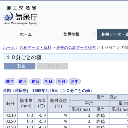
ホーム
防災情報
各種データ・
ホーム
>
各種データ・資料
>
過去の気象データ検索
>
１０分ごとの
１０分ごとの値
角館（秋田県) 1999年2月9日（１０分ごとの値）
風向・風速
降水量
気温
相対湿度
時分
平均
最大
(mm)
(℃)
(％)
風速(m/s)
風向
風速(m/s
00:10
0.0
-5.9
///
0
静穏
/
00:20
0.0
-5.9
///
0
静穏
/
00:30
0.0
-6.0
///
0
静穏
/