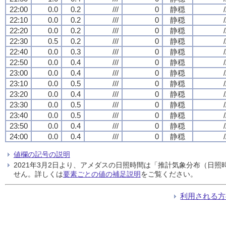
22:00
0.0
0.2
///
0
静穏
/
22:10
0.0
0.2
///
0
静穏
/
22:20
0.0
0.2
///
0
静穏
/
22:30
0.5
0.2
///
0
静穏
/
22:40
0.0
0.3
///
0
静穏
/
22:50
0.0
0.4
///
0
静穏
/
23:00
0.0
0.4
///
0
静穏
/
23:10
0.0
0.5
///
0
静穏
/
23:20
0.0
0.4
///
0
静穏
/
23:30
0.0
0.5
///
0
静穏
/
23:40
0.0
0.5
///
0
静穏
/
23:50
0.0
0.4
///
0
静穏
/
24:00
0.0
0.4
///
0
静穏
/
値欄の記号の説明
2021年3月2日より、アメダスの日照時間は「推計気象分布（日
せん。詳しくは
要素ごとの値の補足説明
をご覧ください。
利用される方