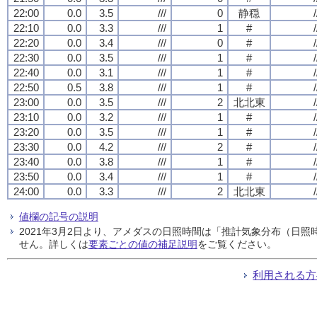
22:00
0.0
3.5
///
0
静穏
/
22:10
0.0
3.3
///
1
#
/
22:20
0.0
3.4
///
0
#
/
22:30
0.0
3.5
///
1
#
/
22:40
0.0
3.1
///
1
#
/
22:50
0.5
3.8
///
1
#
/
23:00
0.0
3.5
///
2
北北東
/
23:10
0.0
3.2
///
1
#
/
23:20
0.0
3.5
///
1
#
/
23:30
0.0
4.2
///
2
#
/
23:40
0.0
3.8
///
1
#
/
23:50
0.0
3.4
///
1
#
/
24:00
0.0
3.3
///
2
北北東
/
値欄の記号の説明
2021年3月2日より、アメダスの日照時間は「推計気象分布（日
せん。詳しくは
要素ごとの値の補足説明
をご覧ください。
利用される方