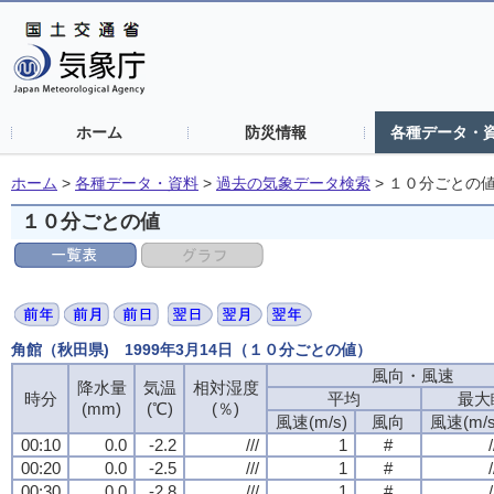
ホーム
防災情報
各種データ・
ホーム
>
各種データ・資料
>
過去の気象データ検索
>
１０分ごとの
１０分ごとの値
角館（秋田県) 1999年3月14日（１０分ごとの値）
風向・風速
降水量
気温
相対湿度
時分
平均
最大
(mm)
(℃)
(％)
風速(m/s)
風向
風速(m/s
00:10
0.0
-2.2
///
1
#
/
00:20
0.0
-2.5
///
1
#
/
00:30
0.0
-2.8
///
1
#
/