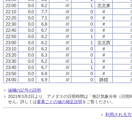
22:00
0.0
8.2
///
1
北北東
/
22:10
0.0
7.7
///
0
#
/
22:20
0.0
7.1
///
0
#
/
22:30
0.0
6.8
///
0
#
/
22:40
0.0
6.7
///
0
#
/
22:50
0.0
6.2
///
1
#
/
23:00
0.0
6.2
///
1
北北西
/
23:10
0.0
6.2
///
0
#
/
23:20
0.0
6.3
///
0
#
/
23:30
0.0
6.2
///
1
#
/
23:40
0.0
6.7
///
1
#
/
23:50
0.0
6.8
///
0
#
/
24:00
0.0
6.9
///
0
静穏
/
値欄の記号の説明
2021年3月2日より、アメダスの日照時間は「推計気象分布（日
せん。詳しくは
要素ごとの値の補足説明
をご覧ください。
利用される方