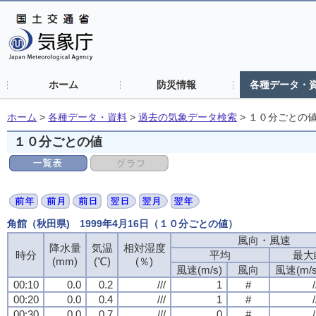
ホーム
防災情報
各種データ・
ホーム
>
各種データ・資料
>
過去の気象データ検索
>
１０分ごとの
１０分ごとの値
角館（秋田県) 1999年4月16日（１０分ごとの値）
風向・風速
降水量
気温
相対湿度
時分
平均
最大
(mm)
(℃)
(％)
風速(m/s)
風向
風速(m/s
00:10
0.0
0.2
///
1
#
/
00:20
0.0
0.4
///
1
#
/
00:30
0.0
0.7
///
0
#
/