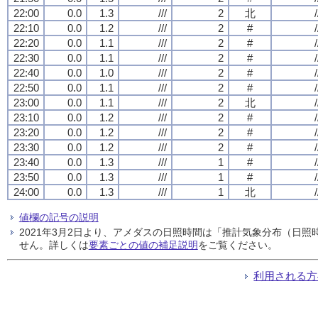
22:00
0.0
1.3
///
2
北
/
22:10
0.0
1.2
///
2
#
/
22:20
0.0
1.1
///
2
#
/
22:30
0.0
1.1
///
2
#
/
22:40
0.0
1.0
///
2
#
/
22:50
0.0
1.1
///
2
#
/
23:00
0.0
1.1
///
2
北
/
23:10
0.0
1.2
///
2
#
/
23:20
0.0
1.2
///
2
#
/
23:30
0.0
1.2
///
2
#
/
23:40
0.0
1.3
///
1
#
/
23:50
0.0
1.3
///
1
#
/
24:00
0.0
1.3
///
1
北
/
値欄の記号の説明
2021年3月2日より、アメダスの日照時間は「推計気象分布（日
せん。詳しくは
要素ごとの値の補足説明
をご覧ください。
利用される方