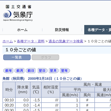
ホーム
防災情報
各種データ・
ホーム
>
各種データ・資料
>
過去の気象データ検索
>
１０分ごとの
１０分ごとの値
角館（秋田県) 2000年3月16日（１０分ごとの値）
風向・風速
降水量
気温
相対湿度
時分
平均
最大
(mm)
(℃)
(％)
風速(m/s)
風向
風速(m/s
00:10
0.0
-1.5
///
1
#
/
00:20
0.0
-1.4
///
1
#
/
00:30
0.0
-1.5
///
1
#
/