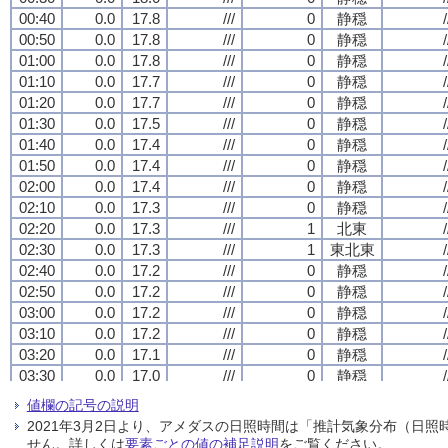
00:40
00:40
00:40
00:40
0.0
0.0
0.0
0.0
17.8
17.8
17.8
17.8
///
///
///
///
0
0
0
0
静穏
静穏
静穏
静穏
/
/
/
/
00:50
00:50
00:50
00:50
0.0
0.0
0.0
0.0
17.8
17.8
17.8
17.8
///
///
///
///
0
0
0
0
静穏
静穏
静穏
静穏
/
/
/
/
01:00
01:00
01:00
01:00
0.0
0.0
0.0
0.0
17.8
17.8
17.8
17.8
///
///
///
///
0
0
0
0
静穏
静穏
静穏
静穏
/
/
/
/
01:10
01:10
01:10
01:10
0.0
0.0
0.0
0.0
17.7
17.7
17.7
17.7
///
///
///
///
0
0
0
0
静穏
静穏
静穏
静穏
/
/
/
/
01:20
01:20
01:20
01:20
0.0
0.0
0.0
0.0
17.7
17.7
17.7
17.7
///
///
///
///
0
0
0
0
静穏
静穏
静穏
静穏
/
/
/
/
01:30
01:30
01:30
01:30
0.0
0.0
0.0
0.0
17.5
17.5
17.5
17.5
///
///
///
///
0
0
0
0
静穏
静穏
静穏
静穏
/
/
/
/
01:40
01:40
01:40
01:40
0.0
0.0
0.0
0.0
17.4
17.4
17.4
17.4
///
///
///
///
0
0
0
0
静穏
静穏
静穏
静穏
/
/
/
/
01:50
01:50
01:50
01:50
0.0
0.0
0.0
0.0
17.4
17.4
17.4
17.4
///
///
///
///
0
0
0
0
静穏
静穏
静穏
静穏
/
/
/
/
02:00
02:00
02:00
02:00
0.0
0.0
0.0
0.0
17.4
17.4
17.4
17.4
///
///
///
///
0
0
0
0
静穏
静穏
静穏
静穏
/
/
/
/
02:10
02:10
02:10
02:10
0.0
0.0
0.0
0.0
17.3
17.3
17.3
17.3
///
///
///
///
0
0
0
0
静穏
静穏
静穏
静穏
/
/
/
/
02:20
02:20
02:20
02:20
0.0
0.0
0.0
0.0
17.3
17.3
17.3
17.3
///
///
///
///
1
1
1
1
北東
北東
北東
北東
/
/
/
/
02:30
02:30
02:30
02:30
0.0
0.0
0.0
0.0
17.3
17.3
17.3
17.3
///
///
///
///
1
1
1
1
東北東
東北東
東北東
東北東
/
/
/
/
02:40
02:40
02:40
02:40
0.0
0.0
0.0
0.0
17.2
17.2
17.2
17.2
///
///
///
///
0
0
0
0
静穏
静穏
静穏
静穏
/
/
/
/
02:50
02:50
02:50
02:50
0.0
0.0
0.0
0.0
17.2
17.2
17.2
17.2
///
///
///
///
0
0
0
0
静穏
静穏
静穏
静穏
/
/
/
/
03:00
03:00
03:00
03:00
0.0
0.0
0.0
0.0
17.2
17.2
17.2
17.2
///
///
///
///
0
0
0
0
静穏
静穏
静穏
静穏
/
/
/
/
03:10
03:10
03:10
03:10
0.0
0.0
0.0
0.0
17.2
17.2
17.2
17.2
///
///
///
///
0
0
0
0
静穏
静穏
静穏
静穏
/
/
/
/
03:20
03:20
03:20
03:20
0.0
0.0
0.0
0.0
17.1
17.1
17.1
17.1
///
///
///
///
0
0
0
0
静穏
静穏
静穏
静穏
/
/
/
/
03:30
03:30
03:30
03:30
0.0
0.0
0.0
0.0
17.0
17.0
17.0
17.0
///
///
///
///
0
0
0
0
静穏
静穏
静穏
静穏
/
/
/
/
03:40
03:40
03:40
03:40
0.0
0.0
0.0
0.0
17.0
17.0
17.0
17.0
///
///
///
///
0
0
0
0
静穏
静穏
静穏
静穏
/
/
/
/
値欄の記号の説明
03:50
03:50
03:50
03:50
0.0
0.0
0.0
0.0
16.9
16.9
16.9
16.9
///
///
///
///
0
0
0
0
静穏
静穏
静穏
静穏
/
/
/
/
2021年3月2日より、アメダスの日照時間は「推計気象分布（日
04:00
04:00
04:00
04:00
0.0
0.0
0.0
0.0
16.7
16.7
16.7
16.7
///
///
///
///
0
0
0
0
静穏
静穏
静穏
静穏
/
/
/
/
せん。詳しくは
要素ごとの値の補足説明
をご覧ください。