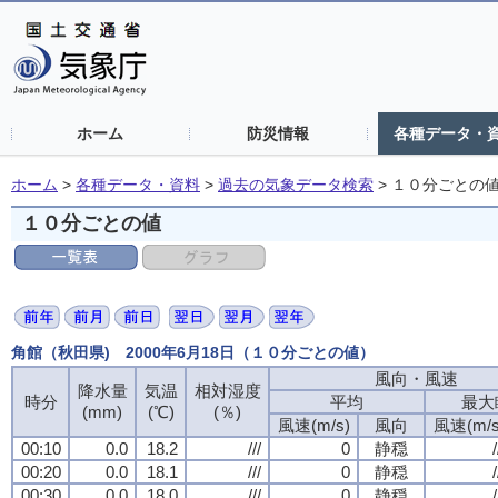
ホーム
防災情報
各種データ・
ホーム
>
各種データ・資料
>
過去の気象データ検索
>
１０分ごとの
１０分ごとの値
角館（秋田県) 2000年6月18日（１０分ごとの値）
風向・風速
風向・風速
風向・風速
風向・風速
降水量
降水量
降水量
降水量
気温
気温
気温
気温
相対湿度
相対湿度
相対湿度
相対湿度
時分
時分
時分
時分
平均
平均
平均
平均
最大
最大
最大
最大
(mm)
(mm)
(mm)
(mm)
(℃)
(℃)
(℃)
(℃)
(％)
(％)
(％)
(％)
風速(m/s)
風速(m/s)
風速(m/s)
風速(m/s)
風向
風向
風向
風向
風速(m/s
風速(m/s
風速(m/s
風速(m/s
00:10
00:10
00:10
00:10
0.0
0.0
0.0
0.0
18.2
18.2
18.2
18.2
///
///
///
///
0
0
0
0
静穏
静穏
静穏
静穏
/
/
/
/
00:20
00:20
00:20
00:20
0.0
0.0
0.0
0.0
18.1
18.1
18.1
18.1
///
///
///
///
0
0
0
0
静穏
静穏
静穏
静穏
/
/
/
/
00:30
00:30
00:30
00:30
0.0
0.0
0.0
0.0
18.0
18.0
18.0
18.0
///
///
///
///
0
0
0
0
静穏
静穏
静穏
静穏
/
/
/
/