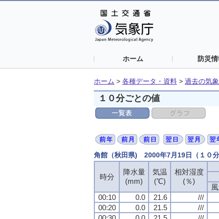
ホーム
防災情
ホーム
>
各種データ・資料
>
過去の気象
１０分ごとの値
角館（秋田県) 2000年7月19日（１０
降水量
降水量
降水量
降水量
気温
気温
気温
気温
相対湿度
相対湿度
相対湿度
相対湿度
時分
時分
時分
時分
(mm)
(mm)
(mm)
(mm)
(℃)
(℃)
(℃)
(℃)
(％)
(％)
(％)
(％)
風
風
風
風
00:10
00:10
00:10
00:10
0.0
0.0
0.0
0.0
21.6
21.6
21.6
21.6
///
///
///
///
00:20
00:20
00:20
00:20
0.0
0.0
0.0
0.0
21.5
21.5
21.5
21.5
///
///
///
///
00:30
00:30
00:30
00:30
0.0
0.0
0.0
0.0
21.5
21.5
21.5
21.5
///
///
///
///