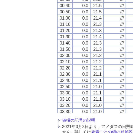
00:40
00:40
00:40
00:40
0.0
0.0
0.0
0.0
21.5
21.5
21.5
21.5
///
///
///
///
00:50
00:50
00:50
00:50
0.0
0.0
0.0
0.0
21.5
21.5
21.5
21.5
///
///
///
///
01:00
01:00
01:00
01:00
0.0
0.0
0.0
0.0
21.4
21.4
21.4
21.4
///
///
///
///
01:10
01:10
01:10
01:10
0.0
0.0
0.0
0.0
21.3
21.3
21.3
21.3
///
///
///
///
01:20
01:20
01:20
01:20
0.0
0.0
0.0
0.0
21.3
21.3
21.3
21.3
///
///
///
///
01:30
01:30
01:30
01:30
0.0
0.0
0.0
0.0
21.4
21.4
21.4
21.4
///
///
///
///
01:40
01:40
01:40
01:40
0.0
0.0
0.0
0.0
21.3
21.3
21.3
21.3
///
///
///
///
01:50
01:50
01:50
01:50
0.0
0.0
0.0
0.0
21.3
21.3
21.3
21.3
///
///
///
///
02:00
02:00
02:00
02:00
0.0
0.0
0.0
0.0
21.2
21.2
21.2
21.2
///
///
///
///
02:10
02:10
02:10
02:10
0.0
0.0
0.0
0.0
21.2
21.2
21.2
21.2
///
///
///
///
02:20
02:20
02:20
02:20
0.0
0.0
0.0
0.0
21.2
21.2
21.2
21.2
///
///
///
///
02:30
02:30
02:30
02:30
0.0
0.0
0.0
0.0
21.1
21.1
21.1
21.1
///
///
///
///
02:40
02:40
02:40
02:40
0.0
0.0
0.0
0.0
21.1
21.1
21.1
21.1
///
///
///
///
02:50
02:50
02:50
02:50
0.0
0.0
0.0
0.0
21.0
21.0
21.0
21.0
///
///
///
///
03:00
03:00
03:00
03:00
0.0
0.0
0.0
0.0
21.1
21.1
21.1
21.1
///
///
///
///
03:10
03:10
03:10
03:10
0.0
0.0
0.0
0.0
21.1
21.1
21.1
21.1
///
///
///
///
03:20
03:20
03:20
03:20
0.0
0.0
0.0
0.0
21.0
21.0
21.0
21.0
///
///
///
///
03:30
03:30
03:30
03:30
0.0
0.0
0.0
0.0
21.0
21.0
21.0
21.0
///
///
///
///
03:40
03:40
03:40
03:40
0.0
0.0
0.0
0.0
21.0
21.0
21.0
21.0
///
///
///
///
値欄の記号の説明
03:50
03:50
03:50
03:50
0.0
0.0
0.0
0.0
20.9
20.9
20.9
20.9
///
///
///
///
2021年3月2日より、アメダスの
04:00
04:00
04:00
04:00
0.0
0.0
0.0
0.0
21.0
21.0
21.0
21.0
///
///
///
///
せん。詳しくは
要素ごとの値の補足説