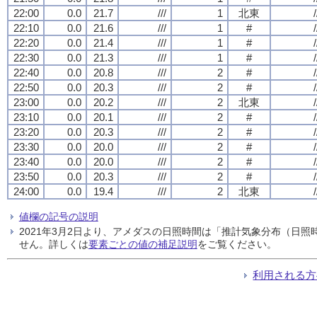
22:00
0.0
21.7
///
1
北東
/
22:10
0.0
21.6
///
1
#
/
22:20
0.0
21.4
///
1
#
/
22:30
0.0
21.3
///
1
#
/
22:40
0.0
20.8
///
2
#
/
22:50
0.0
20.3
///
2
#
/
23:00
0.0
20.2
///
2
北東
/
23:10
0.0
20.1
///
2
#
/
23:20
0.0
20.3
///
2
#
/
23:30
0.0
20.0
///
2
#
/
23:40
0.0
20.0
///
2
#
/
23:50
0.0
20.3
///
2
#
/
24:00
0.0
19.4
///
2
北東
/
値欄の記号の説明
2021年3月2日より、アメダスの日照時間は「推計気象分布（日
せん。詳しくは
要素ごとの値の補足説明
をご覧ください。
利用される方