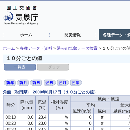
ホーム
防災情報
各種データ・
ホーム
>
各種データ・資料
>
過去の気象データ検索
>
１０分ごとの
１０分ごとの値
角館（秋田県) 2000年8月17日（１０分ごとの値）
風向・風速
降水量
気温
相対湿度
時分
平均
最大
(mm)
(℃)
(％)
風速(m/s)
風向
風速(m/s
00:10
0.0
23.4
///
0
#
/
00:20
0.0
23.0
///
0
#
/
00:30
0.0
23.3
///
0
#
/