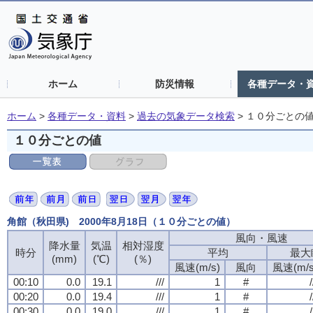
ホーム
防災情報
各種データ・
ホーム
>
各種データ・資料
>
過去の気象データ検索
>
１０分ごとの
１０分ごとの値
角館（秋田県) 2000年8月18日（１０分ごとの値）
風向・風速
風向・風速
風向・風速
風向・風速
降水量
降水量
降水量
降水量
気温
気温
気温
気温
相対湿度
相対湿度
相対湿度
相対湿度
時分
時分
時分
時分
平均
平均
平均
平均
最大
最大
最大
最大
(mm)
(mm)
(mm)
(mm)
(℃)
(℃)
(℃)
(℃)
(％)
(％)
(％)
(％)
風速(m/s)
風速(m/s)
風速(m/s)
風速(m/s)
風向
風向
風向
風向
風速(m/s
風速(m/s
風速(m/s
風速(m/s
00:10
00:10
00:10
00:10
0.0
0.0
0.0
0.0
19.1
19.1
19.1
19.1
///
///
///
///
1
1
1
1
#
#
#
#
/
/
/
/
00:20
00:20
00:20
00:20
0.0
0.0
0.0
0.0
19.4
19.4
19.4
19.4
///
///
///
///
1
1
1
1
#
#
#
#
/
/
/
/
00:30
00:30
00:30
00:30
0.0
0.0
0.0
0.0
19.0
19.0
19.0
19.0
///
///
///
///
1
1
1
1
#
#
#
#
/
/
/
/