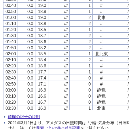
00:40
00:40
00:40
00:40
0.0
0.0
0.0
0.0
19.0
19.0
19.0
19.0
///
///
///
///
1
1
1
1
#
#
#
#
/
/
/
/
00:50
00:50
00:50
00:50
0.0
0.0
0.0
0.0
18.8
18.8
18.8
18.8
///
///
///
///
1
1
1
1
#
#
#
#
/
/
/
/
01:00
01:00
01:00
01:00
0.0
0.0
0.0
0.0
19.0
19.0
19.0
19.0
///
///
///
///
2
2
2
2
北東
北東
北東
北東
/
/
/
/
01:10
01:10
01:10
01:10
0.0
0.0
0.0
0.0
18.8
18.8
18.8
18.8
///
///
///
///
2
2
2
2
#
#
#
#
/
/
/
/
01:20
01:20
01:20
01:20
0.0
0.0
0.0
0.0
18.5
18.5
18.5
18.5
///
///
///
///
1
1
1
1
#
#
#
#
/
/
/
/
01:30
01:30
01:30
01:30
0.0
0.0
0.0
0.0
18.7
18.7
18.7
18.7
///
///
///
///
2
2
2
2
#
#
#
#
/
/
/
/
01:40
01:40
01:40
01:40
0.0
0.0
0.0
0.0
18.6
18.6
18.6
18.6
///
///
///
///
2
2
2
2
#
#
#
#
/
/
/
/
01:50
01:50
01:50
01:50
0.0
0.0
0.0
0.0
18.2
18.2
18.2
18.2
///
///
///
///
2
2
2
2
#
#
#
#
/
/
/
/
02:00
02:00
02:00
02:00
0.0
0.0
0.0
0.0
18.5
18.5
18.5
18.5
///
///
///
///
1
1
1
1
北北東
北北東
北北東
北北東
/
/
/
/
02:10
02:10
02:10
02:10
0.0
0.0
0.0
0.0
18.4
18.4
18.4
18.4
///
///
///
///
2
2
2
2
#
#
#
#
/
/
/
/
02:20
02:20
02:20
02:20
0.0
0.0
0.0
0.0
18.6
18.6
18.6
18.6
///
///
///
///
1
1
1
1
#
#
#
#
/
/
/
/
02:30
02:30
02:30
02:30
0.0
0.0
0.0
0.0
17.7
17.7
17.7
17.7
///
///
///
///
1
1
1
1
#
#
#
#
/
/
/
/
02:40
02:40
02:40
02:40
0.0
0.0
0.0
0.0
17.4
17.4
17.4
17.4
///
///
///
///
0
0
0
0
#
#
#
#
/
/
/
/
02:50
02:50
02:50
02:50
0.0
0.0
0.0
0.0
17.1
17.1
17.1
17.1
///
///
///
///
0
0
0
0
#
#
#
#
/
/
/
/
03:00
03:00
03:00
03:00
0.0
0.0
0.0
0.0
16.9
16.9
16.9
16.9
///
///
///
///
0
0
0
0
静穏
静穏
静穏
静穏
/
/
/
/
03:10
03:10
03:10
03:10
0.0
0.0
0.0
0.0
16.6
16.6
16.6
16.6
///
///
///
///
0
0
0
0
静穏
静穏
静穏
静穏
/
/
/
/
03:20
03:20
03:20
03:20
0.0
0.0
0.0
0.0
16.7
16.7
16.7
16.7
///
///
///
///
0
0
0
0
静穏
静穏
静穏
静穏
/
/
/
/
03:30
03:30
03:30
03:30
0.0
0.0
0.0
0.0
16.9
16.9
16.9
16.9
///
///
///
///
1
1
1
1
北東
北東
北東
北東
/
/
/
/
03:40
03:40
03:40
03:40
0.0
0.0
0.0
0.0
17.2
17.2
17.2
17.2
///
///
///
///
0
0
0
0
静穏
静穏
静穏
静穏
/
/
/
/
値欄の記号の説明
03:50
03:50
03:50
03:50
0.0
0.0
0.0
0.0
16.7
16.7
16.7
16.7
///
///
///
///
0
0
0
0
静穏
静穏
静穏
静穏
/
/
/
/
2021年3月2日より、アメダスの日照時間は「推計気象分布（日
04:00
04:00
04:00
04:00
0.0
0.0
0.0
0.0
16.4
16.4
16.4
16.4
///
///
///
///
0
0
0
0
静穏
静穏
静穏
静穏
/
/
/
/
せん。詳しくは
要素ごとの値の補足説明
をご覧ください。