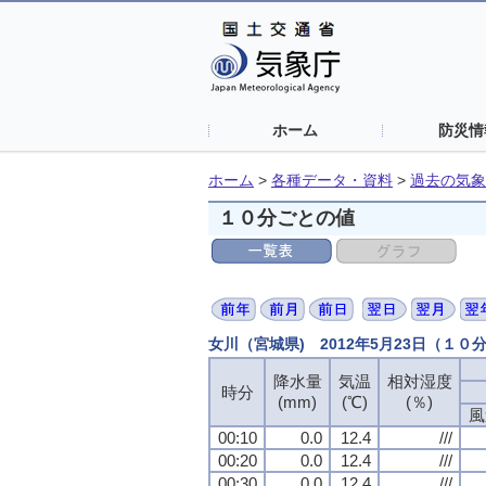
ホーム
防災情
ホーム
>
各種データ・資料
>
過去の気象
１０分ごとの値
女川（宮城県) 2012年5月23日（１０
降水量
降水量
降水量
降水量
気温
気温
気温
気温
相対湿度
相対湿度
相対湿度
相対湿度
時分
時分
時分
時分
(mm)
(mm)
(mm)
(mm)
(℃)
(℃)
(℃)
(℃)
(％)
(％)
(％)
(％)
風
風
風
風
00:10
00:10
00:10
00:10
0.0
0.0
0.0
0.0
12.4
12.4
12.4
12.4
///
///
///
///
00:20
00:20
00:20
00:20
0.0
0.0
0.0
0.0
12.4
12.4
12.4
12.4
///
///
///
///
00:30
00:30
00:30
00:30
0.0
0.0
0.0
0.0
12.4
12.4
12.4
12.4
///
///
///
///