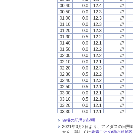
00:40
00:40
00:40
00:40
0.0
0.0
0.0
0.0
12.4
12.4
12.4
12.4
///
///
///
///
00:50
00:50
00:50
00:50
0.0
0.0
0.0
0.0
12.3
12.3
12.3
12.3
///
///
///
///
01:00
01:00
01:00
01:00
0.0
0.0
0.0
0.0
12.3
12.3
12.3
12.3
///
///
///
///
01:10
01:10
01:10
01:10
0.0
0.0
0.0
0.0
12.3
12.3
12.3
12.3
///
///
///
///
01:20
01:20
01:20
01:20
0.0
0.0
0.0
0.0
12.3
12.3
12.3
12.3
///
///
///
///
01:30
01:30
01:30
01:30
0.5
0.5
0.5
0.5
12.2
12.2
12.2
12.2
///
///
///
///
01:40
01:40
01:40
01:40
0.0
0.0
0.0
0.0
12.1
12.1
12.1
12.1
///
///
///
///
01:50
01:50
01:50
01:50
0.0
0.0
0.0
0.0
12.2
12.2
12.2
12.2
///
///
///
///
02:00
02:00
02:00
02:00
0.0
0.0
0.0
0.0
12.2
12.2
12.2
12.2
///
///
///
///
02:10
02:10
02:10
02:10
0.0
0.0
0.0
0.0
12.1
12.1
12.1
12.1
///
///
///
///
02:20
02:20
02:20
02:20
0.0
0.0
0.0
0.0
12.3
12.3
12.3
12.3
///
///
///
///
02:30
02:30
02:30
02:30
0.5
0.5
0.5
0.5
12.2
12.2
12.2
12.2
///
///
///
///
02:40
02:40
02:40
02:40
0.0
0.0
0.0
0.0
12.2
12.2
12.2
12.2
///
///
///
///
02:50
02:50
02:50
02:50
0.5
0.5
0.5
0.5
12.1
12.1
12.1
12.1
///
///
///
///
03:00
03:00
03:00
03:00
0.0
0.0
0.0
0.0
12.1
12.1
12.1
12.1
///
///
///
///
03:10
03:10
03:10
03:10
0.5
0.5
0.5
0.5
12.1
12.1
12.1
12.1
///
///
///
///
03:20
03:20
03:20
03:20
0.0
0.0
0.0
0.0
12.1
12.1
12.1
12.1
///
///
///
///
03:30
03:30
03:30
03:30
0.0
0.0
0.0
0.0
12.1
12.1
12.1
12.1
///
///
///
///
03:40
03:40
03:40
03:40
0.0
0.0
0.0
0.0
12.0
12.0
12.0
12.0
///
///
///
///
値欄の記号の説明
03:50
03:50
03:50
03:50
0.5
0.5
0.5
0.5
12.0
12.0
12.0
12.0
///
///
///
///
2021年3月2日より、アメダスの
04:00
04:00
04:00
04:00
0.0
0.0
0.0
0.0
12.1
12.1
12.1
12.1
///
///
///
///
せん。詳しくは
要素ごとの値の補足説