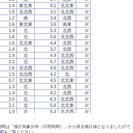
1.4
1.4
1.4
1.4
東北東
東北東
東北東
東北東
5.1
5.1
5.1
5.1
北北東
北北東
北北東
北北東
///
///
///
///
1.5
1.5
1.5
1.5
北北西
北北西
北北西
北北西
3.1
3.1
3.1
3.1
北北西
北北西
北北西
北北西
///
///
///
///
1.2
1.2
1.2
1.2
南
南
南
南
3.4
3.4
3.4
3.4
北西
北西
北西
北西
///
///
///
///
1.6
1.6
1.6
1.6
東北東
東北東
東北東
東北東
3.6
3.6
3.6
3.6
南東
南東
南東
南東
///
///
///
///
1.4
1.4
1.4
1.4
北
北
北
北
5.3
5.3
5.3
5.3
北西
北西
北西
北西
///
///
///
///
1.6
1.6
1.6
1.6
北
北
北
北
5.6
5.6
5.6
5.6
北北西
北北西
北北西
北北西
///
///
///
///
1.6
1.6
1.6
1.6
北北東
北北東
北北東
北北東
4.4
4.4
4.4
4.4
北西
北西
北西
北西
///
///
///
///
1.4
1.4
1.4
1.4
北
北
北
北
3.7
3.7
3.7
3.7
北西
北西
北西
北西
///
///
///
///
1.9
1.9
1.9
1.9
北
北
北
北
4.9
4.9
4.9
4.9
北北西
北北西
北北西
北北西
///
///
///
///
2.1
2.1
2.1
2.1
北
北
北
北
5.7
5.7
5.7
5.7
北北西
北北西
北北西
北北西
///
///
///
///
1.6
1.6
1.6
1.6
北北西
北北西
北北西
北北西
4.6
4.6
4.6
4.6
北北西
北北西
北北西
北北西
///
///
///
///
1.5
1.5
1.5
1.5
北北西
北北西
北北西
北北西
4.2
4.2
4.2
4.2
北
北
北
北
///
///
///
///
0.7
0.7
0.7
0.7
北北東
北北東
北北東
北北東
4.5
4.5
4.5
4.5
北北東
北北東
北北東
北北東
///
///
///
///
1.3
1.3
1.3
1.3
北
北
北
北
4.3
4.3
4.3
4.3
北西
北西
北西
北西
///
///
///
///
1.4
1.4
1.4
1.4
北
北
北
北
4.2
4.2
4.2
4.2
北西
北西
北西
北西
///
///
///
///
2.0
2.0
2.0
2.0
北
北
北
北
6.3
6.3
6.3
6.3
北北西
北北西
北北西
北北西
///
///
///
///
2.1
2.1
2.1
2.1
北
北
北
北
5.6
5.6
5.6
5.6
北北東
北北東
北北東
北北東
///
///
///
///
1.9
1.9
1.9
1.9
北
北
北
北
5.3
5.3
5.3
5.3
北北西
北北西
北北西
北北西
///
///
///
///
1.6
1.6
1.6
1.6
北
北
北
北
3.6
3.6
3.6
3.6
北
北
北
北
///
///
///
///
2.0
2.0
2.0
2.0
北北西
北北西
北北西
北北西
7.1
7.1
7.1
7.1
北北西
北北西
北北西
北北西
///
///
///
///
日照時間は「推計気象分布（日照時間）」から得る推計値となりましたの
1.9
1.9
1.9
1.9
北北西
北北西
北北西
北北西
3.9
3.9
3.9
3.9
北北西
北北西
北北西
北北西
///
///
///
///
明
をご覧ください。