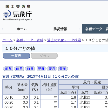
ホーム
防災情報
各種データ・
ホーム
>
各種データ・資料
>
過去の気象データ検索
>
１０分ごとの
１０分ごとの値
女川（宮城県) 2013年4月13日（１０分ごとの値）
風向・風速
風向・風速
風向・風速
風向・風速
降水量
降水量
降水量
降水量
気温
気温
気温
気温
相対湿度
相対湿度
相対湿度
相対湿度
時分
時分
時分
時分
平均
平均
平均
平均
最
最
最
最
(mm)
(mm)
(mm)
(mm)
(℃)
(℃)
(℃)
(℃)
(％)
(％)
(％)
(％)
風速(m/s)
風速(m/s)
風速(m/s)
風速(m/s)
風向
風向
風向
風向
風速(m/s
風速(m/s
風速(m/s
風速(m/s
00:10
00:10
00:10
00:10
0.0
0.0
0.0
0.0
0.1
0.1
0.1
0.1
///
///
///
///
1.8
1.8
1.8
1.8
北北西
北北西
北北西
北北西
3
3
3
3
00:20
00:20
00:20
00:20
0.0
0.0
0.0
0.0
0.1
0.1
0.1
0.1
///
///
///
///
1.7
1.7
1.7
1.7
北北西
北北西
北北西
北北西
2
2
2
2
00:30
00:30
00:30
00:30
0.0
0.0
0.0
0.0
0.4
0.4
0.4
0.4
///
///
///
///
1.8
1.8
1.8
1.8
北北西
北北西
北北西
北北西
2
2
2
2