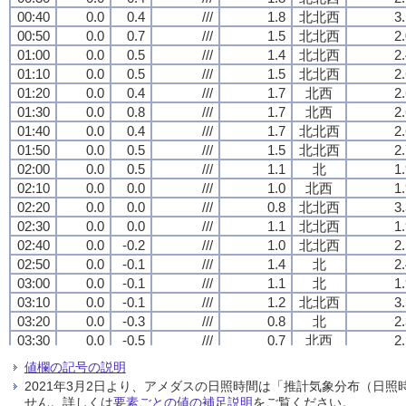
00:40
00:40
00:40
00:40
0.0
0.0
0.0
0.0
0.4
0.4
0.4
0.4
///
///
///
///
1.8
1.8
1.8
1.8
北北西
北北西
北北西
北北西
3
3
3
3
00:50
00:50
00:50
00:50
0.0
0.0
0.0
0.0
0.7
0.7
0.7
0.7
///
///
///
///
1.5
1.5
1.5
1.5
北北西
北北西
北北西
北北西
2
2
2
2
01:00
01:00
01:00
01:00
0.0
0.0
0.0
0.0
0.5
0.5
0.5
0.5
///
///
///
///
1.4
1.4
1.4
1.4
北北西
北北西
北北西
北北西
2
2
2
2
01:10
01:10
01:10
01:10
0.0
0.0
0.0
0.0
0.5
0.5
0.5
0.5
///
///
///
///
1.5
1.5
1.5
1.5
北北西
北北西
北北西
北北西
2
2
2
2
01:20
01:20
01:20
01:20
0.0
0.0
0.0
0.0
0.4
0.4
0.4
0.4
///
///
///
///
1.7
1.7
1.7
1.7
北西
北西
北西
北西
2
2
2
2
01:30
01:30
01:30
01:30
0.0
0.0
0.0
0.0
0.8
0.8
0.8
0.8
///
///
///
///
1.7
1.7
1.7
1.7
北西
北西
北西
北西
2
2
2
2
01:40
01:40
01:40
01:40
0.0
0.0
0.0
0.0
0.4
0.4
0.4
0.4
///
///
///
///
1.7
1.7
1.7
1.7
北北西
北北西
北北西
北北西
2
2
2
2
01:50
01:50
01:50
01:50
0.0
0.0
0.0
0.0
0.5
0.5
0.5
0.5
///
///
///
///
1.5
1.5
1.5
1.5
北北西
北北西
北北西
北北西
2
2
2
2
02:00
02:00
02:00
02:00
0.0
0.0
0.0
0.0
0.5
0.5
0.5
0.5
///
///
///
///
1.1
1.1
1.1
1.1
北
北
北
北
1
1
1
1
02:10
02:10
02:10
02:10
0.0
0.0
0.0
0.0
0.0
0.0
0.0
0.0
///
///
///
///
1.0
1.0
1.0
1.0
北西
北西
北西
北西
1
1
1
1
02:20
02:20
02:20
02:20
0.0
0.0
0.0
0.0
0.0
0.0
0.0
0.0
///
///
///
///
0.8
0.8
0.8
0.8
北北西
北北西
北北西
北北西
3
3
3
3
02:30
02:30
02:30
02:30
0.0
0.0
0.0
0.0
0.0
0.0
0.0
0.0
///
///
///
///
1.1
1.1
1.1
1.1
北北西
北北西
北北西
北北西
1
1
1
1
02:40
02:40
02:40
02:40
0.0
0.0
0.0
0.0
-0.2
-0.2
-0.2
-0.2
///
///
///
///
1.0
1.0
1.0
1.0
北北西
北北西
北北西
北北西
2
2
2
2
02:50
02:50
02:50
02:50
0.0
0.0
0.0
0.0
-0.1
-0.1
-0.1
-0.1
///
///
///
///
1.4
1.4
1.4
1.4
北
北
北
北
2
2
2
2
03:00
03:00
03:00
03:00
0.0
0.0
0.0
0.0
-0.1
-0.1
-0.1
-0.1
///
///
///
///
1.1
1.1
1.1
1.1
北
北
北
北
1
1
1
1
03:10
03:10
03:10
03:10
0.0
0.0
0.0
0.0
-0.1
-0.1
-0.1
-0.1
///
///
///
///
1.2
1.2
1.2
1.2
北北西
北北西
北北西
北北西
3
3
3
3
03:20
03:20
03:20
03:20
0.0
0.0
0.0
0.0
-0.3
-0.3
-0.3
-0.3
///
///
///
///
0.8
0.8
0.8
0.8
北
北
北
北
2
2
2
2
03:30
03:30
03:30
03:30
0.0
0.0
0.0
0.0
-0.5
-0.5
-0.5
-0.5
///
///
///
///
0.7
0.7
0.7
0.7
北西
北西
北西
北西
2
2
2
2
03:40
03:40
03:40
03:40
0.0
0.0
0.0
0.0
-0.4
-0.4
-0.4
-0.4
///
///
///
///
0.5
0.5
0.5
0.5
北
北
北
北
1
1
1
1
値欄の記号の説明
03:50
03:50
03:50
03:50
0.0
0.0
0.0
0.0
-0.4
-0.4
-0.4
-0.4
///
///
///
///
0.9
0.9
0.9
0.9
北北西
北北西
北北西
北北西
1
1
1
1
2021年3月2日より、アメダスの日照時間は「推計気象分布（日
04:00
04:00
04:00
04:00
0.0
0.0
0.0
0.0
0.6
0.6
0.6
0.6
///
///
///
///
0.9
0.9
0.9
0.9
北北西
北北西
北北西
北北西
2
2
2
2
せん。詳しくは
要素ごとの値の補足説明
をご覧ください。