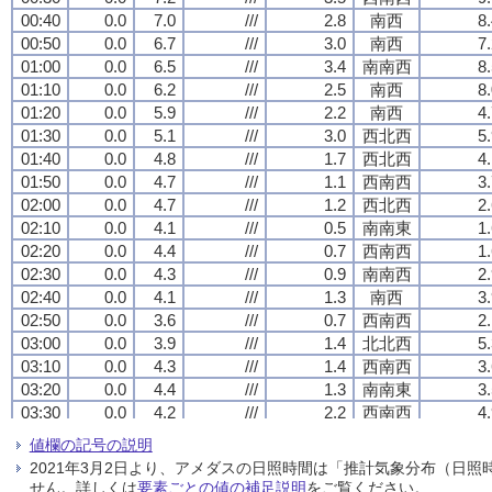
00:40
00:40
00:40
00:40
0.0
0.0
0.0
0.0
7.0
7.0
7.0
7.0
///
///
///
///
2.8
2.8
2.8
2.8
南西
南西
南西
南西
8
8
8
8
00:50
00:50
00:50
00:50
0.0
0.0
0.0
0.0
6.7
6.7
6.7
6.7
///
///
///
///
3.0
3.0
3.0
3.0
南西
南西
南西
南西
7
7
7
7
01:00
01:00
01:00
01:00
0.0
0.0
0.0
0.0
6.5
6.5
6.5
6.5
///
///
///
///
3.4
3.4
3.4
3.4
南南西
南南西
南南西
南南西
8
8
8
8
01:10
01:10
01:10
01:10
0.0
0.0
0.0
0.0
6.2
6.2
6.2
6.2
///
///
///
///
2.5
2.5
2.5
2.5
南西
南西
南西
南西
8
8
8
8
01:20
01:20
01:20
01:20
0.0
0.0
0.0
0.0
5.9
5.9
5.9
5.9
///
///
///
///
2.2
2.2
2.2
2.2
南西
南西
南西
南西
4
4
4
4
01:30
01:30
01:30
01:30
0.0
0.0
0.0
0.0
5.1
5.1
5.1
5.1
///
///
///
///
3.0
3.0
3.0
3.0
西北西
西北西
西北西
西北西
5
5
5
5
01:40
01:40
01:40
01:40
0.0
0.0
0.0
0.0
4.8
4.8
4.8
4.8
///
///
///
///
1.7
1.7
1.7
1.7
西北西
西北西
西北西
西北西
4
4
4
4
01:50
01:50
01:50
01:50
0.0
0.0
0.0
0.0
4.7
4.7
4.7
4.7
///
///
///
///
1.1
1.1
1.1
1.1
西南西
西南西
西南西
西南西
3
3
3
3
02:00
02:00
02:00
02:00
0.0
0.0
0.0
0.0
4.7
4.7
4.7
4.7
///
///
///
///
1.2
1.2
1.2
1.2
西北西
西北西
西北西
西北西
2
2
2
2
02:10
02:10
02:10
02:10
0.0
0.0
0.0
0.0
4.1
4.1
4.1
4.1
///
///
///
///
0.5
0.5
0.5
0.5
南南東
南南東
南南東
南南東
1
1
1
1
02:20
02:20
02:20
02:20
0.0
0.0
0.0
0.0
4.4
4.4
4.4
4.4
///
///
///
///
0.7
0.7
0.7
0.7
西南西
西南西
西南西
西南西
1
1
1
1
02:30
02:30
02:30
02:30
0.0
0.0
0.0
0.0
4.3
4.3
4.3
4.3
///
///
///
///
0.9
0.9
0.9
0.9
南南西
南南西
南南西
南南西
2
2
2
2
02:40
02:40
02:40
02:40
0.0
0.0
0.0
0.0
4.1
4.1
4.1
4.1
///
///
///
///
1.3
1.3
1.3
1.3
南西
南西
南西
南西
3
3
3
3
02:50
02:50
02:50
02:50
0.0
0.0
0.0
0.0
3.6
3.6
3.6
3.6
///
///
///
///
0.7
0.7
0.7
0.7
西南西
西南西
西南西
西南西
2
2
2
2
03:00
03:00
03:00
03:00
0.0
0.0
0.0
0.0
3.9
3.9
3.9
3.9
///
///
///
///
1.4
1.4
1.4
1.4
北北西
北北西
北北西
北北西
5
5
5
5
03:10
03:10
03:10
03:10
0.0
0.0
0.0
0.0
4.3
4.3
4.3
4.3
///
///
///
///
1.4
1.4
1.4
1.4
西南西
西南西
西南西
西南西
3
3
3
3
03:20
03:20
03:20
03:20
0.0
0.0
0.0
0.0
4.4
4.4
4.4
4.4
///
///
///
///
1.3
1.3
1.3
1.3
南南東
南南東
南南東
南南東
3
3
3
3
03:30
03:30
03:30
03:30
0.0
0.0
0.0
0.0
4.2
4.2
4.2
4.2
///
///
///
///
2.2
2.2
2.2
2.2
西南西
西南西
西南西
西南西
4
4
4
4
03:40
03:40
03:40
03:40
0.0
0.0
0.0
0.0
4.2
4.2
4.2
4.2
///
///
///
///
1.6
1.6
1.6
1.6
西南西
西南西
西南西
西南西
3
3
3
3
値欄の記号の説明
03:50
03:50
03:50
03:50
0.0
0.0
0.0
0.0
3.7
3.7
3.7
3.7
///
///
///
///
2.2
2.2
2.2
2.2
西北西
西北西
西北西
西北西
4
4
4
4
2021年3月2日より、アメダスの日照時間は「推計気象分布（日
04:00
04:00
04:00
04:00
0.0
0.0
0.0
0.0
3.6
3.6
3.6
3.6
///
///
///
///
1.8
1.8
1.8
1.8
北西
北西
北西
北西
3
3
3
3
せん。詳しくは
要素ごとの値の補足説明
をご覧ください。