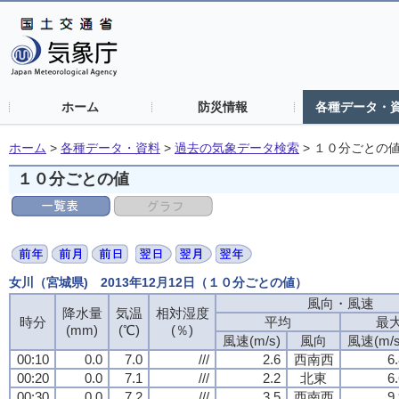
ホーム
防災情報
各種データ・
ホーム
>
各種データ・資料
>
過去の気象データ検索
>
１０分ごとの
１０分ごとの値
女川（宮城県) 2013年12月12日（１０分ごとの値）
風向・風速
風向・風速
風向・風速
風向・風速
降水量
降水量
降水量
降水量
気温
気温
気温
気温
相対湿度
相対湿度
相対湿度
相対湿度
時分
時分
時分
時分
平均
平均
平均
平均
最
最
最
最
(mm)
(mm)
(mm)
(mm)
(℃)
(℃)
(℃)
(℃)
(％)
(％)
(％)
(％)
風速(m/s)
風速(m/s)
風速(m/s)
風速(m/s)
風向
風向
風向
風向
風速(m/s
風速(m/s
風速(m/s
風速(m/s
00:10
00:10
00:10
00:10
0.0
0.0
0.0
0.0
7.0
7.0
7.0
7.0
///
///
///
///
2.6
2.6
2.6
2.6
西南西
西南西
西南西
西南西
6
6
6
6
00:20
00:20
00:20
00:20
0.0
0.0
0.0
0.0
7.1
7.1
7.1
7.1
///
///
///
///
2.2
2.2
2.2
2.2
北東
北東
北東
北東
6
6
6
6
00:30
00:30
00:30
00:30
0.0
0.0
0.0
0.0
7.2
7.2
7.2
7.2
///
///
///
///
3.5
3.5
3.5
3.5
西南西
西南西
西南西
西南西
9
9
9
9