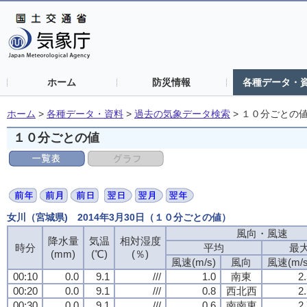
ホーム
防災情報
各種データ・
ホーム
>
各種データ・資料
>
過去の気象データ検索
>
１０分ごとの
１０分ごとの値
女川（宮城県) 2014年3月30日（１０分ごとの値）
風向・風速
風向・風速
風向・風速
風向・風速
降水量
降水量
降水量
降水量
気温
気温
気温
気温
相対湿度
相対湿度
相対湿度
相対湿度
時分
時分
時分
時分
平均
平均
平均
平均
最
最
最
最
(mm)
(mm)
(mm)
(mm)
(℃)
(℃)
(℃)
(℃)
(％)
(％)
(％)
(％)
風速(m/s)
風速(m/s)
風速(m/s)
風速(m/s)
風向
風向
風向
風向
風速(m/s
風速(m/s
風速(m/s
風速(m/s
00:10
00:10
00:10
00:10
0.0
0.0
0.0
0.0
9.1
9.1
9.1
9.1
///
///
///
///
1.0
1.0
1.0
1.0
南東
南東
南東
南東
2
2
2
2
00:20
00:20
00:20
00:20
0.0
0.0
0.0
0.0
9.1
9.1
9.1
9.1
///
///
///
///
0.8
0.8
0.8
0.8
西北西
西北西
西北西
西北西
2
2
2
2
00:30
00:30
00:30
00:30
0.0
0.0
0.0
0.0
9.1
9.1
9.1
9.1
///
///
///
///
0.6
0.6
0.6
0.6
南南東
南南東
南南東
南南東
2
2
2
2