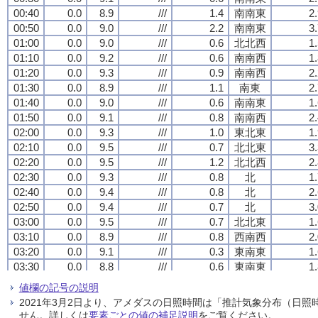
00:40
00:40
00:40
00:40
0.0
0.0
0.0
0.0
8.9
8.9
8.9
8.9
///
///
///
///
1.4
1.4
1.4
1.4
南南東
南南東
南南東
南南東
2
2
2
2
00:50
00:50
00:50
00:50
0.0
0.0
0.0
0.0
9.0
9.0
9.0
9.0
///
///
///
///
2.2
2.2
2.2
2.2
南南東
南南東
南南東
南南東
3
3
3
3
01:00
01:00
01:00
01:00
0.0
0.0
0.0
0.0
9.0
9.0
9.0
9.0
///
///
///
///
0.6
0.6
0.6
0.6
北北西
北北西
北北西
北北西
1
1
1
1
01:10
01:10
01:10
01:10
0.0
0.0
0.0
0.0
9.2
9.2
9.2
9.2
///
///
///
///
0.6
0.6
0.6
0.6
南南西
南南西
南南西
南南西
1
1
1
1
01:20
01:20
01:20
01:20
0.0
0.0
0.0
0.0
9.3
9.3
9.3
9.3
///
///
///
///
0.9
0.9
0.9
0.9
南南西
南南西
南南西
南南西
2
2
2
2
01:30
01:30
01:30
01:30
0.0
0.0
0.0
0.0
8.9
8.9
8.9
8.9
///
///
///
///
1.1
1.1
1.1
1.1
南東
南東
南東
南東
2
2
2
2
01:40
01:40
01:40
01:40
0.0
0.0
0.0
0.0
9.0
9.0
9.0
9.0
///
///
///
///
0.6
0.6
0.6
0.6
南南東
南南東
南南東
南南東
1
1
1
1
01:50
01:50
01:50
01:50
0.0
0.0
0.0
0.0
9.1
9.1
9.1
9.1
///
///
///
///
0.8
0.8
0.8
0.8
南南西
南南西
南南西
南南西
2
2
2
2
02:00
02:00
02:00
02:00
0.0
0.0
0.0
0.0
9.3
9.3
9.3
9.3
///
///
///
///
1.0
1.0
1.0
1.0
東北東
東北東
東北東
東北東
1
1
1
1
02:10
02:10
02:10
02:10
0.0
0.0
0.0
0.0
9.5
9.5
9.5
9.5
///
///
///
///
0.7
0.7
0.7
0.7
北北東
北北東
北北東
北北東
3
3
3
3
02:20
02:20
02:20
02:20
0.0
0.0
0.0
0.0
9.5
9.5
9.5
9.5
///
///
///
///
1.2
1.2
1.2
1.2
北北西
北北西
北北西
北北西
2
2
2
2
02:30
02:30
02:30
02:30
0.0
0.0
0.0
0.0
9.3
9.3
9.3
9.3
///
///
///
///
0.8
0.8
0.8
0.8
北
北
北
北
1
1
1
1
02:40
02:40
02:40
02:40
0.0
0.0
0.0
0.0
9.4
9.4
9.4
9.4
///
///
///
///
0.8
0.8
0.8
0.8
北
北
北
北
2
2
2
2
02:50
02:50
02:50
02:50
0.0
0.0
0.0
0.0
9.4
9.4
9.4
9.4
///
///
///
///
0.7
0.7
0.7
0.7
北
北
北
北
3
3
3
3
03:00
03:00
03:00
03:00
0.0
0.0
0.0
0.0
9.5
9.5
9.5
9.5
///
///
///
///
0.7
0.7
0.7
0.7
北北東
北北東
北北東
北北東
1
1
1
1
03:10
03:10
03:10
03:10
0.0
0.0
0.0
0.0
8.9
8.9
8.9
8.9
///
///
///
///
0.8
0.8
0.8
0.8
西南西
西南西
西南西
西南西
2
2
2
2
03:20
03:20
03:20
03:20
0.0
0.0
0.0
0.0
9.1
9.1
9.1
9.1
///
///
///
///
0.3
0.3
0.3
0.3
東南東
東南東
東南東
東南東
1
1
1
1
03:30
03:30
03:30
03:30
0.0
0.0
0.0
0.0
8.8
8.8
8.8
8.8
///
///
///
///
0.6
0.6
0.6
0.6
東南東
東南東
東南東
東南東
1
1
1
1
03:40
03:40
03:40
03:40
0.0
0.0
0.0
0.0
9.0
9.0
9.0
9.0
///
///
///
///
0.4
0.4
0.4
0.4
北北東
北北東
北北東
北北東
1
1
1
1
値欄の記号の説明
03:50
03:50
03:50
03:50
0.0
0.0
0.0
0.0
9.2
9.2
9.2
9.2
///
///
///
///
0.9
0.9
0.9
0.9
東北東
東北東
東北東
東北東
3
3
3
3
2021年3月2日より、アメダスの日照時間は「推計気象分布（日
04:00
04:00
04:00
04:00
0.0
0.0
0.0
0.0
9.2
9.2
9.2
9.2
///
///
///
///
0.4
0.4
0.4
0.4
東
東
東
東
1
1
1
1
せん。詳しくは
要素ごとの値の補足説明
をご覧ください。