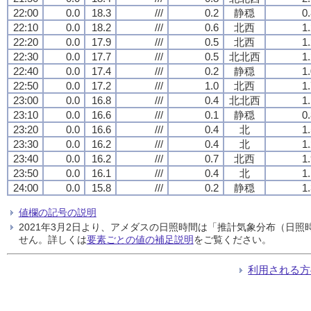
22:00
0.0
18.3
///
0.2
静穏
0
22:10
0.0
18.2
///
0.6
北西
1
22:20
0.0
17.9
///
0.5
北西
1
22:30
0.0
17.7
///
0.5
北北西
1
22:40
0.0
17.4
///
0.2
静穏
1
22:50
0.0
17.2
///
1.0
北西
1
23:00
0.0
16.8
///
0.4
北北西
1
23:10
0.0
16.6
///
0.1
静穏
0
23:20
0.0
16.6
///
0.4
北
1
23:30
0.0
16.2
///
0.4
北
1
23:40
0.0
16.2
///
0.7
北西
1
23:50
0.0
16.1
///
0.4
北
1
24:00
0.0
15.8
///
0.2
静穏
1
値欄の記号の説明
2021年3月2日より、アメダスの日照時間は「推計気象分布（日
せん。詳しくは
要素ごとの値の補足説明
をご覧ください。
利用される方