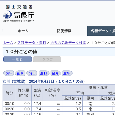
ホーム
防災情報
各種データ・
ホーム
>
各種データ・資料
>
過去の気象データ検索
>
１０分ごとの
１０分ごとの値
女川（宮城県) 2014年6月23日（１０分ごとの値）
風向・風速
降水量
気温
相対湿度
時分
平均
最
(mm)
(℃)
(％)
風速(m/s)
風向
風速(m/s
00:10
0.0
17.4
///
1.2
南
2
00:20
0.0
17.4
///
0.5
南
1
00:30
0.0
17.6
///
0.1
静穏
0