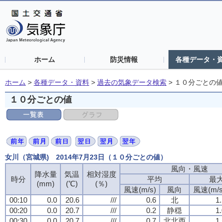
ホーム
防災情報
各種データ・
ホーム
>
各種データ・資料
>
過去の気象データ検索
>
１０分ごとの
１０分ごとの値
女川（宮城県) 2014年7月23日（１０分ごとの値）
風向・風速
風向・風速
風向・風速
風向・風速
降水量
降水量
降水量
降水量
気温
気温
気温
気温
相対湿度
相対湿度
相対湿度
相対湿度
時分
時分
時分
時分
平均
平均
平均
平均
最
最
最
最
(mm)
(mm)
(mm)
(mm)
(℃)
(℃)
(℃)
(℃)
(％)
(％)
(％)
(％)
風速(m/s)
風速(m/s)
風速(m/s)
風速(m/s)
風向
風向
風向
風向
風速(m/s
風速(m/s
風速(m/s
風速(m/s
00:10
00:10
00:10
00:10
0.0
0.0
0.0
0.0
20.6
20.6
20.6
20.6
///
///
///
///
0.6
0.6
0.6
0.6
北
北
北
北
1
1
1
1
00:20
00:20
00:20
00:20
0.0
0.0
0.0
0.0
20.7
20.7
20.7
20.7
///
///
///
///
0.2
0.2
0.2
0.2
静穏
静穏
静穏
静穏
1
1
1
1
00:30
00:30
00:30
00:30
0.0
0.0
0.0
0.0
20.7
20.7
20.7
20.7
///
///
///
///
0.7
0.7
0.7
0.7
北北西
北北西
北北西
北北西
1
1
1
1