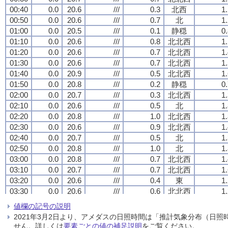
00:40
00:40
00:40
00:40
0.0
0.0
0.0
0.0
20.6
20.6
20.6
20.6
///
///
///
///
0.3
0.3
0.3
0.3
北西
北西
北西
北西
1
1
1
1
00:50
00:50
00:50
00:50
0.0
0.0
0.0
0.0
20.6
20.6
20.6
20.6
///
///
///
///
0.7
0.7
0.7
0.7
北
北
北
北
1
1
1
1
01:00
01:00
01:00
01:00
0.0
0.0
0.0
0.0
20.5
20.5
20.5
20.5
///
///
///
///
0.1
0.1
0.1
0.1
静穏
静穏
静穏
静穏
0
0
0
0
01:10
01:10
01:10
01:10
0.0
0.0
0.0
0.0
20.6
20.6
20.6
20.6
///
///
///
///
0.8
0.8
0.8
0.8
北北西
北北西
北北西
北北西
1
1
1
1
01:20
01:20
01:20
01:20
0.0
0.0
0.0
0.0
20.6
20.6
20.6
20.6
///
///
///
///
0.7
0.7
0.7
0.7
北北西
北北西
北北西
北北西
1
1
1
1
01:30
01:30
01:30
01:30
0.0
0.0
0.0
0.0
20.6
20.6
20.6
20.6
///
///
///
///
0.7
0.7
0.7
0.7
北北西
北北西
北北西
北北西
1
1
1
1
01:40
01:40
01:40
01:40
0.0
0.0
0.0
0.0
20.9
20.9
20.9
20.9
///
///
///
///
0.5
0.5
0.5
0.5
北北西
北北西
北北西
北北西
1
1
1
1
01:50
01:50
01:50
01:50
0.0
0.0
0.0
0.0
20.8
20.8
20.8
20.8
///
///
///
///
0.2
0.2
0.2
0.2
静穏
静穏
静穏
静穏
0
0
0
0
02:00
02:00
02:00
02:00
0.0
0.0
0.0
0.0
20.7
20.7
20.7
20.7
///
///
///
///
0.3
0.3
0.3
0.3
北北西
北北西
北北西
北北西
1
1
1
1
02:10
02:10
02:10
02:10
0.0
0.0
0.0
0.0
20.6
20.6
20.6
20.6
///
///
///
///
0.5
0.5
0.5
0.5
北
北
北
北
1
1
1
1
02:20
02:20
02:20
02:20
0.0
0.0
0.0
0.0
20.8
20.8
20.8
20.8
///
///
///
///
1.0
1.0
1.0
1.0
北北西
北北西
北北西
北北西
1
1
1
1
02:30
02:30
02:30
02:30
0.0
0.0
0.0
0.0
20.6
20.6
20.6
20.6
///
///
///
///
0.9
0.9
0.9
0.9
北北西
北北西
北北西
北北西
1
1
1
1
02:40
02:40
02:40
02:40
0.0
0.0
0.0
0.0
20.7
20.7
20.7
20.7
///
///
///
///
0.5
0.5
0.5
0.5
北
北
北
北
1
1
1
1
02:50
02:50
02:50
02:50
0.0
0.0
0.0
0.0
20.8
20.8
20.8
20.8
///
///
///
///
1.0
1.0
1.0
1.0
北
北
北
北
1
1
1
1
03:00
03:00
03:00
03:00
0.0
0.0
0.0
0.0
20.8
20.8
20.8
20.8
///
///
///
///
0.7
0.7
0.7
0.7
北北西
北北西
北北西
北北西
1
1
1
1
03:10
03:10
03:10
03:10
0.0
0.0
0.0
0.0
20.7
20.7
20.7
20.7
///
///
///
///
0.7
0.7
0.7
0.7
北北西
北北西
北北西
北北西
1
1
1
1
03:20
03:20
03:20
03:20
0.0
0.0
0.0
0.0
20.6
20.6
20.6
20.6
///
///
///
///
0.4
0.4
0.4
0.4
東
東
東
東
1
1
1
1
03:30
03:30
03:30
03:30
0.0
0.0
0.0
0.0
20.6
20.6
20.6
20.6
///
///
///
///
0.6
0.6
0.6
0.6
北北西
北北西
北北西
北北西
1
1
1
1
03:40
03:40
03:40
03:40
0.0
0.0
0.0
0.0
20.8
20.8
20.8
20.8
///
///
///
///
0.7
0.7
0.7
0.7
北北西
北北西
北北西
北北西
1
1
1
1
値欄の記号の説明
03:50
03:50
03:50
03:50
0.0
0.0
0.0
0.0
20.8
20.8
20.8
20.8
///
///
///
///
0.6
0.6
0.6
0.6
北西
北西
北西
北西
1
1
1
1
2021年3月2日より、アメダスの日照時間は「推計気象分布（日
04:00
04:00
04:00
04:00
0.0
0.0
0.0
0.0
20.9
20.9
20.9
20.9
///
///
///
///
0.6
0.6
0.6
0.6
北
北
北
北
1
1
1
1
せん。詳しくは
要素ごとの値の補足説明
をご覧ください。