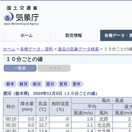
ホーム
防災情報
各種データ・
ホーム
>
各種データ・資料
>
過去の気象データ検索
>
１０分ごとの
１０分ごとの値
鹿沼（栃木県) 2020年11月3日（１０分ごとの値）
風向・風速
風向・風速
風向・風速
風向・風速
降水量
降水量
降水量
降水量
気温
気温
気温
気温
相対湿度
相対湿度
相対湿度
相対湿度
時分
時分
時分
時分
平均
平均
平均
平均
最
最
最
最
(mm)
(mm)
(mm)
(mm)
(℃)
(℃)
(℃)
(℃)
(％)
(％)
(％)
(％)
風速(m/s)
風速(m/s)
風速(m/s)
風速(m/s)
風向
風向
風向
風向
風速(m/s
風速(m/s
風速(m/s
風速(m/s
00:10
00:10
00:10
00:10
0.0
0.0
0.0
0.0
12.7
12.7
12.7
12.7
///
///
///
///
1.6
1.6
1.6
1.6
北西
北西
北西
北西
2
2
2
2
00:20
00:20
00:20
00:20
0.0
0.0
0.0
0.0
12.7
12.7
12.7
12.7
///
///
///
///
1.1
1.1
1.1
1.1
北北西
北北西
北北西
北北西
2
2
2
2
00:30
00:30
00:30
00:30
0.0
0.0
0.0
0.0
12.8
12.8
12.8
12.8
///
///
///
///
1.4
1.4
1.4
1.4
北北西
北北西
北北西
北北西
2
2
2
2