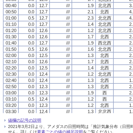
00:40
00:40
00:40
00:40
0.0
0.0
0.0
0.0
12.7
12.7
12.7
12.7
///
///
///
///
1.9
1.9
1.9
1.9
北北西
北北西
北北西
北北西
3
3
3
3
00:50
00:50
00:50
00:50
0.0
0.0
0.0
0.0
12.7
12.7
12.7
12.7
///
///
///
///
2.1
2.1
2.1
2.1
北西
北西
北西
北西
4
4
4
4
01:00
01:00
01:00
01:00
0.5
0.5
0.5
0.5
12.7
12.7
12.7
12.7
///
///
///
///
2.3
2.3
2.3
2.3
北北西
北北西
北北西
北北西
4
4
4
4
01:10
01:10
01:10
01:10
0.0
0.0
0.0
0.0
12.7
12.7
12.7
12.7
///
///
///
///
1.4
1.4
1.4
1.4
北北西
北北西
北北西
北北西
2
2
2
2
01:20
01:20
01:20
01:20
0.0
0.0
0.0
0.0
12.6
12.6
12.6
12.6
///
///
///
///
1.2
1.2
1.2
1.2
北北西
北北西
北北西
北北西
2
2
2
2
01:30
01:30
01:30
01:30
0.0
0.0
0.0
0.0
12.6
12.6
12.6
12.6
///
///
///
///
1.7
1.7
1.7
1.7
北西
北西
北西
北西
2
2
2
2
01:40
01:40
01:40
01:40
0.0
0.0
0.0
0.0
12.7
12.7
12.7
12.7
///
///
///
///
1.9
1.9
1.9
1.9
西北西
西北西
西北西
西北西
2
2
2
2
01:50
01:50
01:50
01:50
0.5
0.5
0.5
0.5
12.6
12.6
12.6
12.6
///
///
///
///
1.6
1.6
1.6
1.6
北北西
北北西
北北西
北北西
2
2
2
2
02:00
02:00
02:00
02:00
0.0
0.0
0.0
0.0
12.5
12.5
12.5
12.5
///
///
///
///
1.3
1.3
1.3
1.3
北西
北西
北西
北西
2
2
2
2
02:10
02:10
02:10
02:10
0.0
0.0
0.0
0.0
12.6
12.6
12.6
12.6
///
///
///
///
1.7
1.7
1.7
1.7
北西
北西
北西
北西
2
2
2
2
02:20
02:20
02:20
02:20
0.0
0.0
0.0
0.0
12.5
12.5
12.5
12.5
///
///
///
///
1.4
1.4
1.4
1.4
北西
北西
北西
北西
2
2
2
2
02:30
02:30
02:30
02:30
0.0
0.0
0.0
0.0
12.4
12.4
12.4
12.4
///
///
///
///
1.2
1.2
1.2
1.2
北北西
北北西
北北西
北北西
2
2
2
2
02:40
02:40
02:40
02:40
0.0
0.0
0.0
0.0
12.4
12.4
12.4
12.4
///
///
///
///
1.3
1.3
1.3
1.3
北西
北西
北西
北西
1
1
1
1
02:50
02:50
02:50
02:50
0.0
0.0
0.0
0.0
12.3
12.3
12.3
12.3
///
///
///
///
1.3
1.3
1.3
1.3
北西
北西
北西
北西
2
2
2
2
03:00
03:00
03:00
03:00
0.0
0.0
0.0
0.0
12.3
12.3
12.3
12.3
///
///
///
///
1.9
1.9
1.9
1.9
西
西
西
西
2
2
2
2
03:10
03:10
03:10
03:10
0.5
0.5
0.5
0.5
12.4
12.4
12.4
12.4
///
///
///
///
1.2
1.2
1.2
1.2
西
西
西
西
2
2
2
2
03:20
03:20
03:20
03:20
0.0
0.0
0.0
0.0
12.3
12.3
12.3
12.3
///
///
///
///
1.2
1.2
1.2
1.2
北西
北西
北西
北西
1
1
1
1
03:30
03:30
03:30
03:30
0.0
0.0
0.0
0.0
12.4
12.4
12.4
12.4
///
///
///
///
1.3
1.3
1.3
1.3
北北西
北北西
北北西
北北西
1
1
1
1
03:40
03:40
03:40
03:40
0.0
0.0
0.0
0.0
12.4
12.4
12.4
12.4
///
///
///
///
0.9
0.9
0.9
0.9
北西
北西
北西
北西
1
1
1
1
値欄の記号の説明
03:50
03:50
03:50
03:50
0.0
0.0
0.0
0.0
12.3
12.3
12.3
12.3
///
///
///
///
1.4
1.4
1.4
1.4
北
北
北
北
2
2
2
2
2021年3月2日より、アメダスの日照時間は「推計気象分布（日
04:00
04:00
04:00
04:00
0.0
0.0
0.0
0.0
12.4
12.4
12.4
12.4
///
///
///
///
2.5
2.5
2.5
2.5
北北西
北北西
北北西
北北西
5
5
5
5
せん。詳しくは
要素ごとの値の補足説明
をご覧ください。