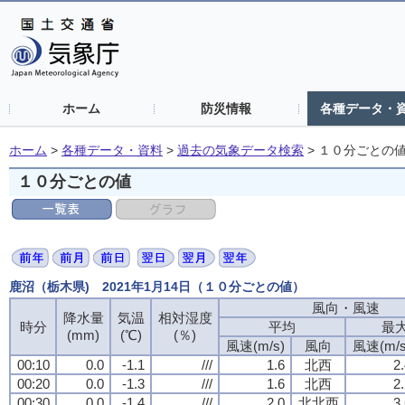
ホーム
防災情報
各種データ・
ホーム
>
各種データ・資料
>
過去の気象データ検索
>
１０分ごとの
１０分ごとの値
鹿沼（栃木県) 2021年1月14日（１０分ごとの値）
風向・風速
風向・風速
風向・風速
風向・風速
降水量
降水量
降水量
降水量
気温
気温
気温
気温
相対湿度
相対湿度
相対湿度
相対湿度
時分
時分
時分
時分
平均
平均
平均
平均
最
最
最
最
(mm)
(mm)
(mm)
(mm)
(℃)
(℃)
(℃)
(℃)
(％)
(％)
(％)
(％)
風速(m/s)
風速(m/s)
風速(m/s)
風速(m/s)
風向
風向
風向
風向
風速(m/s
風速(m/s
風速(m/s
風速(m/s
00:10
00:10
00:10
00:10
0.0
0.0
0.0
0.0
-1.1
-1.1
-1.1
-1.1
///
///
///
///
1.6
1.6
1.6
1.6
北西
北西
北西
北西
2
2
2
2
00:20
00:20
00:20
00:20
0.0
0.0
0.0
0.0
-1.3
-1.3
-1.3
-1.3
///
///
///
///
1.6
1.6
1.6
1.6
北西
北西
北西
北西
2
2
2
2
00:30
00:30
00:30
00:30
0.0
0.0
0.0
0.0
-1.4
-1.4
-1.4
-1.4
///
///
///
///
2.0
2.0
2.0
2.0
北北西
北北西
北北西
北北西
3
3
3
3