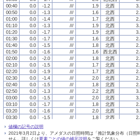
00:40
00:40
00:40
00:40
0.0
0.0
0.0
0.0
-1.2
-1.2
-1.2
-1.2
///
///
///
///
1.9
1.9
1.9
1.9
北西
北西
北西
北西
3
3
3
3
00:50
00:50
00:50
00:50
0.0
0.0
0.0
0.0
-1.3
-1.3
-1.3
-1.3
///
///
///
///
1.6
1.6
1.6
1.6
北西
北西
北西
北西
2
2
2
2
01:00
01:00
01:00
01:00
0.0
0.0
0.0
0.0
-1.4
-1.4
-1.4
-1.4
///
///
///
///
1.7
1.7
1.7
1.7
北西
北西
北西
北西
2
2
2
2
01:10
01:10
01:10
01:10
0.0
0.0
0.0
0.0
-1.3
-1.3
-1.3
-1.3
///
///
///
///
1.9
1.9
1.9
1.9
北西
北西
北西
北西
3
3
3
3
01:20
01:20
01:20
01:20
0.0
0.0
0.0
0.0
-1.7
-1.7
-1.7
-1.7
///
///
///
///
1.9
1.9
1.9
1.9
北西
北西
北西
北西
3
3
3
3
01:30
01:30
01:30
01:30
0.0
0.0
0.0
0.0
-1.7
-1.7
-1.7
-1.7
///
///
///
///
1.6
1.6
1.6
1.6
北西
北西
北西
北西
2
2
2
2
01:40
01:40
01:40
01:40
0.0
0.0
0.0
0.0
-1.5
-1.5
-1.5
-1.5
///
///
///
///
1.8
1.8
1.8
1.8
北西
北西
北西
北西
2
2
2
2
01:50
01:50
01:50
01:50
0.0
0.0
0.0
0.0
-1.6
-1.6
-1.6
-1.6
///
///
///
///
1.6
1.6
1.6
1.6
西北西
西北西
西北西
西北西
2
2
2
2
02:00
02:00
02:00
02:00
0.0
0.0
0.0
0.0
-2.0
-2.0
-2.0
-2.0
///
///
///
///
1.8
1.8
1.8
1.8
北西
北西
北西
北西
2
2
2
2
02:10
02:10
02:10
02:10
0.0
0.0
0.0
0.0
-1.5
-1.5
-1.5
-1.5
///
///
///
///
1.7
1.7
1.7
1.7
北西
北西
北西
北西
2
2
2
2
02:20
02:20
02:20
02:20
0.0
0.0
0.0
0.0
-1.9
-1.9
-1.9
-1.9
///
///
///
///
1.7
1.7
1.7
1.7
北西
北西
北西
北西
2
2
2
2
02:30
02:30
02:30
02:30
0.0
0.0
0.0
0.0
-1.4
-1.4
-1.4
-1.4
///
///
///
///
2.0
2.0
2.0
2.0
北西
北西
北西
北西
2
2
2
2
02:40
02:40
02:40
02:40
0.0
0.0
0.0
0.0
-1.5
-1.5
-1.5
-1.5
///
///
///
///
1.8
1.8
1.8
1.8
北西
北西
北西
北西
2
2
2
2
02:50
02:50
02:50
02:50
0.0
0.0
0.0
0.0
-1.3
-1.3
-1.3
-1.3
///
///
///
///
2.2
2.2
2.2
2.2
北西
北西
北西
北西
3
3
3
3
03:00
03:00
03:00
03:00
0.0
0.0
0.0
0.0
-1.5
-1.5
-1.5
-1.5
///
///
///
///
2.0
2.0
2.0
2.0
北西
北西
北西
北西
3
3
3
3
03:10
03:10
03:10
03:10
0.0
0.0
0.0
0.0
-1.7
-1.7
-1.7
-1.7
///
///
///
///
1.8
1.8
1.8
1.8
北西
北西
北西
北西
2
2
2
2
03:20
03:20
03:20
03:20
0.0
0.0
0.0
0.0
-1.6
-1.6
-1.6
-1.6
///
///
///
///
2.0
2.0
2.0
2.0
北西
北西
北西
北西
3
3
3
3
03:30
03:30
03:30
03:30
0.0
0.0
0.0
0.0
-1.5
-1.5
-1.5
-1.5
///
///
///
///
1.8
1.8
1.8
1.8
北西
北西
北西
北西
2
2
2
2
03:40
03:40
03:40
03:40
0.0
0.0
0.0
0.0
-1.8
-1.8
-1.8
-1.8
///
///
///
///
1.8
1.8
1.8
1.8
北西
北西
北西
北西
2
2
2
2
値欄の記号の説明
03:50
03:50
03:50
03:50
0.0
0.0
0.0
0.0
-1.8
-1.8
-1.8
-1.8
///
///
///
///
1.5
1.5
1.5
1.5
北北西
北北西
北北西
北北西
2
2
2
2
2021年3月2日より、アメダスの日照時間は「推計気象分布（日
04:00
04:00
04:00
04:00
0.0
0.0
0.0
0.0
-1.8
-1.8
-1.8
-1.8
///
///
///
///
1.9
1.9
1.9
1.9
北西
北西
北西
北西
3
3
3
3
せん。詳しくは
要素ごとの値の補足説明
をご覧ください。