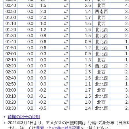
00:40
00:40
00:40
00:40
0.0
0.0
0.0
0.0
1.5
1.5
1.5
1.5
///
///
///
///
2.6
2.6
2.6
2.6
北西
北西
北西
北西
4
4
4
4
00:50
00:50
00:50
00:50
0.0
0.0
0.0
0.0
2.3
2.3
2.3
2.3
///
///
///
///
1.4
1.4
1.4
1.4
西南西
西南西
西南西
西南西
3
3
3
3
01:00
01:00
01:00
01:00
0.0
0.0
0.0
0.0
2.0
2.0
2.0
2.0
///
///
///
///
1.7
1.7
1.7
1.7
北西
北西
北西
北西
2
2
2
2
01:10
01:10
01:10
01:10
0.0
0.0
0.0
0.0
1.0
1.0
1.0
1.0
///
///
///
///
1.5
1.5
1.5
1.5
北西
北西
北西
北西
2
2
2
2
01:20
01:20
01:20
01:20
0.0
0.0
0.0
0.0
1.2
1.2
1.2
1.2
///
///
///
///
1.6
1.6
1.6
1.6
北北西
北北西
北北西
北北西
3
3
3
3
01:30
01:30
01:30
01:30
0.0
0.0
0.0
0.0
0.8
0.8
0.8
0.8
///
///
///
///
1.5
1.5
1.5
1.5
北北西
北北西
北北西
北北西
2
2
2
2
01:40
01:40
01:40
01:40
0.0
0.0
0.0
0.0
0.6
0.6
0.6
0.6
///
///
///
///
0.9
0.9
0.9
0.9
北北西
北北西
北北西
北北西
1
1
1
1
01:50
01:50
01:50
01:50
0.0
0.0
0.0
0.0
0.6
0.6
0.6
0.6
///
///
///
///
1.2
1.2
1.2
1.2
北北西
北北西
北北西
北北西
1
1
1
1
02:00
02:00
02:00
02:00
0.0
0.0
0.0
0.0
0.3
0.3
0.3
0.3
///
///
///
///
0.9
0.9
0.9
0.9
北北西
北北西
北北西
北北西
1
1
1
1
02:10
02:10
02:10
02:10
0.0
0.0
0.0
0.0
0.0
0.0
0.0
0.0
///
///
///
///
1.3
1.3
1.3
1.3
北西
北西
北西
北西
1
1
1
1
02:20
02:20
02:20
02:20
0.0
0.0
0.0
0.0
0.0
0.0
0.0
0.0
///
///
///
///
1.6
1.6
1.6
1.6
西北西
西北西
西北西
西北西
2
2
2
2
02:30
02:30
02:30
02:30
0.0
0.0
0.0
0.0
-0.2
-0.2
-0.2
-0.2
///
///
///
///
1.5
1.5
1.5
1.5
北西
北西
北西
北西
2
2
2
2
02:40
02:40
02:40
02:40
0.0
0.0
0.0
0.0
0.0
0.0
0.0
0.0
///
///
///
///
1.6
1.6
1.6
1.6
北北西
北北西
北北西
北北西
2
2
2
2
02:50
02:50
02:50
02:50
0.0
0.0
0.0
0.0
0.0
0.0
0.0
0.0
///
///
///
///
1.1
1.1
1.1
1.1
北北西
北北西
北北西
北北西
1
1
1
1
03:00
03:00
03:00
03:00
0.0
0.0
0.0
0.0
-0.2
-0.2
-0.2
-0.2
///
///
///
///
1.7
1.7
1.7
1.7
北西
北西
北西
北西
3
3
3
3
03:10
03:10
03:10
03:10
0.0
0.0
0.0
0.0
-0.1
-0.1
-0.1
-0.1
///
///
///
///
1.5
1.5
1.5
1.5
北北西
北北西
北北西
北北西
3
3
3
3
03:20
03:20
03:20
03:20
0.0
0.0
0.0
0.0
-0.2
-0.2
-0.2
-0.2
///
///
///
///
1.0
1.0
1.0
1.0
北西
北西
北西
北西
2
2
2
2
03:30
03:30
03:30
03:30
0.0
0.0
0.0
0.0
-0.5
-0.5
-0.5
-0.5
///
///
///
///
1.4
1.4
1.4
1.4
北北西
北北西
北北西
北北西
2
2
2
2
03:40
03:40
03:40
03:40
0.0
0.0
0.0
0.0
-0.4
-0.4
-0.4
-0.4
///
///
///
///
1.7
1.7
1.7
1.7
北北西
北北西
北北西
北北西
2
2
2
2
値欄の記号の説明
03:50
03:50
03:50
03:50
0.0
0.0
0.0
0.0
-0.5
-0.5
-0.5
-0.5
///
///
///
///
1.6
1.6
1.6
1.6
北北西
北北西
北北西
北北西
2
2
2
2
2021年3月2日より、アメダスの日照時間は「推計気象分布（日
04:00
04:00
04:00
04:00
0.0
0.0
0.0
0.0
-0.3
-0.3
-0.3
-0.3
///
///
///
///
1.8
1.8
1.8
1.8
北北西
北北西
北北西
北北西
3
3
3
3
せん。詳しくは
要素ごとの値の補足説明
をご覧ください。