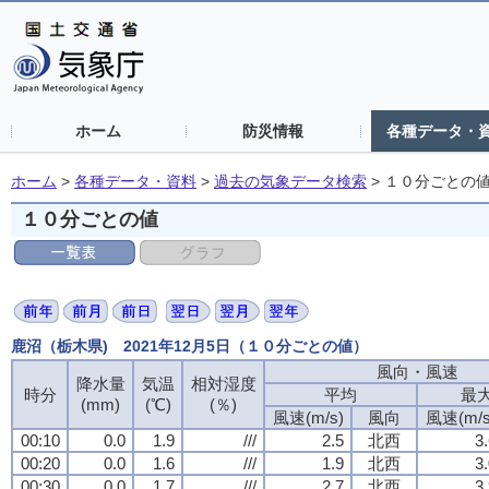
ホーム
防災情報
各種データ・
ホーム
>
各種データ・資料
>
過去の気象データ検索
>
１０分ごとの
１０分ごとの値
鹿沼（栃木県) 2021年12月5日（１０分ごとの値）
風向・風速
風向・風速
風向・風速
風向・風速
降水量
降水量
降水量
降水量
気温
気温
気温
気温
相対湿度
相対湿度
相対湿度
相対湿度
時分
時分
時分
時分
平均
平均
平均
平均
最
最
最
最
(mm)
(mm)
(mm)
(mm)
(℃)
(℃)
(℃)
(℃)
(％)
(％)
(％)
(％)
風速(m/s)
風速(m/s)
風速(m/s)
風速(m/s)
風向
風向
風向
風向
風速(m/s
風速(m/s
風速(m/s
風速(m/s
00:10
00:10
00:10
00:10
0.0
0.0
0.0
0.0
1.9
1.9
1.9
1.9
///
///
///
///
2.5
2.5
2.5
2.5
北西
北西
北西
北西
3
3
3
3
00:20
00:20
00:20
00:20
0.0
0.0
0.0
0.0
1.6
1.6
1.6
1.6
///
///
///
///
1.9
1.9
1.9
1.9
北西
北西
北西
北西
3
3
3
3
00:30
00:30
00:30
00:30
0.0
0.0
0.0
0.0
1.7
1.7
1.7
1.7
///
///
///
///
2.7
2.7
2.7
2.7
北西
北西
北西
北西
3
3
3
3