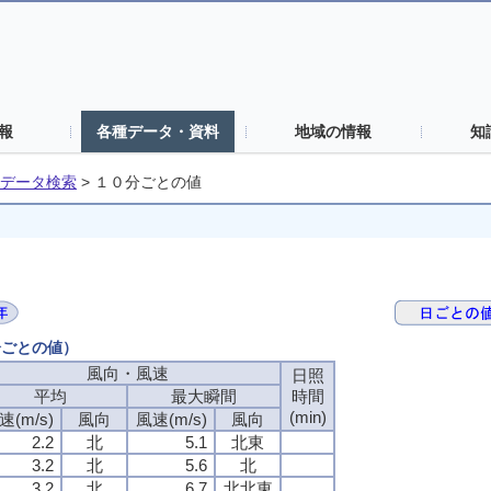
報
各種データ・資料
地域の情報
知
データ検索
>
１０分ごとの値
分ごとの値）
風向・風速
風向・風速
風向・風速
風向・風速
日照
日照
日照
日照
平均
平均
平均
平均
最大瞬間
最大瞬間
最大瞬間
最大瞬間
時間
時間
時間
時間
(min)
(min)
(min)
(min)
速(m/s)
速(m/s)
速(m/s)
速(m/s)
風向
風向
風向
風向
風速(m/s)
風速(m/s)
風速(m/s)
風速(m/s)
風向
風向
風向
風向
2.2
2.2
2.2
2.2
北
北
北
北
5.1
5.1
5.1
5.1
北東
北東
北東
北東
3.2
3.2
3.2
3.2
北
北
北
北
5.6
5.6
5.6
5.6
北
北
北
北
3.2
3.2
3.2
3.2
北
北
北
北
6.7
6.7
6.7
6.7
北北東
北北東
北北東
北北東