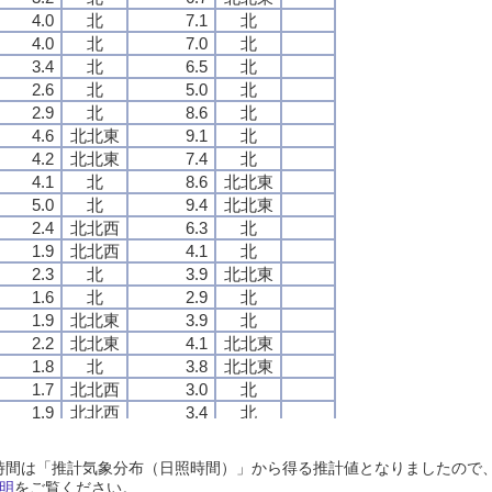
4.0
4.0
4.0
4.0
北
北
北
北
7.1
7.1
7.1
7.1
北
北
北
北
4.0
4.0
4.0
4.0
北
北
北
北
7.0
7.0
7.0
7.0
北
北
北
北
3.4
3.4
3.4
3.4
北
北
北
北
6.5
6.5
6.5
6.5
北
北
北
北
2.6
2.6
2.6
2.6
北
北
北
北
5.0
5.0
5.0
5.0
北
北
北
北
2.9
2.9
2.9
2.9
北
北
北
北
8.6
8.6
8.6
8.6
北
北
北
北
4.6
4.6
4.6
4.6
北北東
北北東
北北東
北北東
9.1
9.1
9.1
9.1
北
北
北
北
4.2
4.2
4.2
4.2
北北東
北北東
北北東
北北東
7.4
7.4
7.4
7.4
北
北
北
北
4.1
4.1
4.1
4.1
北
北
北
北
8.6
8.6
8.6
8.6
北北東
北北東
北北東
北北東
5.0
5.0
5.0
5.0
北
北
北
北
9.4
9.4
9.4
9.4
北北東
北北東
北北東
北北東
2.4
2.4
2.4
2.4
北北西
北北西
北北西
北北西
6.3
6.3
6.3
6.3
北
北
北
北
1.9
1.9
1.9
1.9
北北西
北北西
北北西
北北西
4.1
4.1
4.1
4.1
北
北
北
北
2.3
2.3
2.3
2.3
北
北
北
北
3.9
3.9
3.9
3.9
北北東
北北東
北北東
北北東
1.6
1.6
1.6
1.6
北
北
北
北
2.9
2.9
2.9
2.9
北
北
北
北
1.9
1.9
1.9
1.9
北北東
北北東
北北東
北北東
3.9
3.9
3.9
3.9
北
北
北
北
2.2
2.2
2.2
2.2
北北東
北北東
北北東
北北東
4.1
4.1
4.1
4.1
北北東
北北東
北北東
北北東
1.8
1.8
1.8
1.8
北
北
北
北
3.8
3.8
3.8
3.8
北北東
北北東
北北東
北北東
1.7
1.7
1.7
1.7
北北西
北北西
北北西
北北西
3.0
3.0
3.0
3.0
北
北
北
北
1.9
1.9
1.9
1.9
北北西
北北西
北北西
北北西
3.4
3.4
3.4
3.4
北
北
北
北
1.7
1.7
1.7
1.7
北北西
北北西
北北西
北北西
3.2
3.2
3.2
3.2
北北西
北北西
北北西
北北西
2.2
2.2
2.2
2.2
北北西
北北西
北北西
北北西
3.7
3.7
3.7
3.7
北
北
北
北
日照時間は「推計気象分布（日照時間）」から得る推計値となりましたの
1.7
1.7
1.7
1.7
北北西
北北西
北北西
北北西
4.1
4.1
4.1
4.1
北北西
北北西
北北西
北北西
明
をご覧ください。