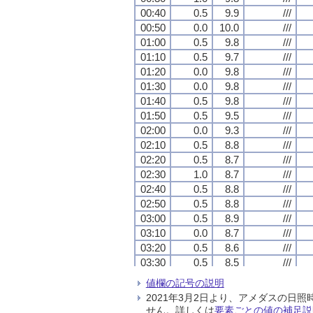
00:40
00:40
00:40
00:40
0.5
0.5
0.5
0.5
9.9
9.9
9.9
9.9
///
///
///
///
00:50
00:50
00:50
00:50
0.0
0.0
0.0
0.0
10.0
10.0
10.0
10.0
///
///
///
///
01:00
01:00
01:00
01:00
0.5
0.5
0.5
0.5
9.8
9.8
9.8
9.8
///
///
///
///
01:10
01:10
01:10
01:10
0.5
0.5
0.5
0.5
9.7
9.7
9.7
9.7
///
///
///
///
01:20
01:20
01:20
01:20
0.0
0.0
0.0
0.0
9.8
9.8
9.8
9.8
///
///
///
///
01:30
01:30
01:30
01:30
0.0
0.0
0.0
0.0
9.8
9.8
9.8
9.8
///
///
///
///
01:40
01:40
01:40
01:40
0.5
0.5
0.5
0.5
9.8
9.8
9.8
9.8
///
///
///
///
01:50
01:50
01:50
01:50
0.5
0.5
0.5
0.5
9.5
9.5
9.5
9.5
///
///
///
///
02:00
02:00
02:00
02:00
0.0
0.0
0.0
0.0
9.3
9.3
9.3
9.3
///
///
///
///
02:10
02:10
02:10
02:10
0.5
0.5
0.5
0.5
8.8
8.8
8.8
8.8
///
///
///
///
02:20
02:20
02:20
02:20
0.5
0.5
0.5
0.5
8.7
8.7
8.7
8.7
///
///
///
///
02:30
02:30
02:30
02:30
1.0
1.0
1.0
1.0
8.7
8.7
8.7
8.7
///
///
///
///
02:40
02:40
02:40
02:40
0.5
0.5
0.5
0.5
8.8
8.8
8.8
8.8
///
///
///
///
02:50
02:50
02:50
02:50
0.5
0.5
0.5
0.5
8.8
8.8
8.8
8.8
///
///
///
///
03:00
03:00
03:00
03:00
0.5
0.5
0.5
0.5
8.9
8.9
8.9
8.9
///
///
///
///
03:10
03:10
03:10
03:10
0.0
0.0
0.0
0.0
8.7
8.7
8.7
8.7
///
///
///
///
03:20
03:20
03:20
03:20
0.5
0.5
0.5
0.5
8.6
8.6
8.6
8.6
///
///
///
///
03:30
03:30
03:30
03:30
0.5
0.5
0.5
0.5
8.5
8.5
8.5
8.5
///
///
///
///
03:40
03:40
03:40
03:40
0.5
0.5
0.5
0.5
8.3
8.3
8.3
8.3
///
///
///
///
値欄の記号の説明
03:50
03:50
03:50
03:50
0.0
0.0
0.0
0.0
8.2
8.2
8.2
8.2
///
///
///
///
2021年3月2日より、アメダスの
04:00
04:00
04:00
04:00
0.5
0.5
0.5
0.5
8.2
8.2
8.2
8.2
///
///
///
///
せん。詳しくは
要素ごとの値の補足説