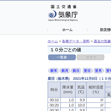
ホーム
防災情
ホーム
>
各種データ・資料
>
過去の気象
１０分ごとの値
鹿沼（栃木県) 2021年12月8日（１０
降水量
降水量
降水量
降水量
気温
気温
気温
気温
相対湿度
相対湿度
相対湿度
相対湿度
時分
時分
時分
時分
(mm)
(mm)
(mm)
(mm)
(℃)
(℃)
(℃)
(℃)
(％)
(％)
(％)
(％)
風
風
風
風
00:10
00:10
00:10
00:10
1.0
1.0
1.0
1.0
9.9
9.9
9.9
9.9
///
///
///
///
00:20
00:20
00:20
00:20
1.0
1.0
1.0
1.0
10.0
10.0
10.0
10.0
///
///
///
///
00:30
00:30
00:30
00:30
1.0
1.0
1.0
1.0
9.8
9.8
9.8
9.8
///
///
///
///