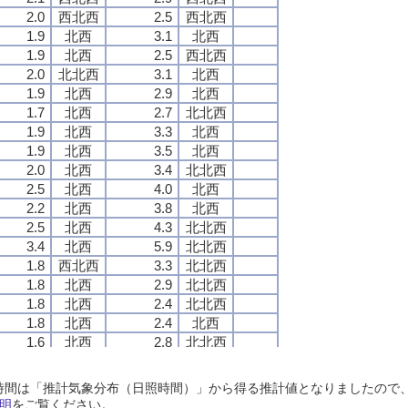
2.0
2.0
2.0
2.0
西北西
西北西
西北西
西北西
2.5
2.5
2.5
2.5
西北西
西北西
西北西
西北西
1.9
1.9
1.9
1.9
北西
北西
北西
北西
3.1
3.1
3.1
3.1
北西
北西
北西
北西
1.9
1.9
1.9
1.9
北西
北西
北西
北西
2.5
2.5
2.5
2.5
西北西
西北西
西北西
西北西
2.0
2.0
2.0
2.0
北北西
北北西
北北西
北北西
3.1
3.1
3.1
3.1
北西
北西
北西
北西
1.9
1.9
1.9
1.9
北西
北西
北西
北西
2.9
2.9
2.9
2.9
北西
北西
北西
北西
1.7
1.7
1.7
1.7
北西
北西
北西
北西
2.7
2.7
2.7
2.7
北北西
北北西
北北西
北北西
1.9
1.9
1.9
1.9
北西
北西
北西
北西
3.3
3.3
3.3
3.3
北西
北西
北西
北西
1.9
1.9
1.9
1.9
北西
北西
北西
北西
3.5
3.5
3.5
3.5
北西
北西
北西
北西
2.0
2.0
2.0
2.0
北西
北西
北西
北西
3.4
3.4
3.4
3.4
北北西
北北西
北北西
北北西
2.5
2.5
2.5
2.5
北西
北西
北西
北西
4.0
4.0
4.0
4.0
北西
北西
北西
北西
2.2
2.2
2.2
2.2
北西
北西
北西
北西
3.8
3.8
3.8
3.8
北西
北西
北西
北西
2.5
2.5
2.5
2.5
北西
北西
北西
北西
4.3
4.3
4.3
4.3
北北西
北北西
北北西
北北西
3.4
3.4
3.4
3.4
北西
北西
北西
北西
5.9
5.9
5.9
5.9
北北西
北北西
北北西
北北西
1.8
1.8
1.8
1.8
西北西
西北西
西北西
西北西
3.3
3.3
3.3
3.3
北北西
北北西
北北西
北北西
1.8
1.8
1.8
1.8
北西
北西
北西
北西
2.9
2.9
2.9
2.9
北北西
北北西
北北西
北北西
1.8
1.8
1.8
1.8
北西
北西
北西
北西
2.4
2.4
2.4
2.4
北北西
北北西
北北西
北北西
1.8
1.8
1.8
1.8
北西
北西
北西
北西
2.4
2.4
2.4
2.4
北西
北西
北西
北西
1.6
1.6
1.6
1.6
北西
北西
北西
北西
2.8
2.8
2.8
2.8
北北西
北北西
北北西
北北西
2.3
2.3
2.3
2.3
北西
北西
北西
北西
4.3
4.3
4.3
4.3
北西
北西
北西
北西
1.9
1.9
1.9
1.9
北西
北西
北西
北西
3.5
3.5
3.5
3.5
北北西
北北西
北北西
北北西
日照時間は「推計気象分布（日照時間）」から得る推計値となりましたの
1.6
1.6
1.6
1.6
北西
北西
北西
北西
3.0
3.0
3.0
3.0
北西
北西
北西
北西
明
をご覧ください。