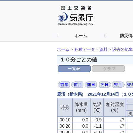
ホーム
防災情
ホーム
>
各種データ・資料
>
過去の気象
１０分ごとの値
鹿沼（栃木県) 2021年12月14日（１
降水量
降水量
降水量
降水量
気温
気温
気温
気温
相対湿度
相対湿度
相対湿度
相対湿度
時分
時分
時分
時分
(mm)
(mm)
(mm)
(mm)
(℃)
(℃)
(℃)
(℃)
(％)
(％)
(％)
(％)
風
風
風
風
00:10
00:10
00:10
00:10
0.0
0.0
0.0
0.0
-0.9
-0.9
-0.9
-0.9
///
///
///
///
00:20
00:20
00:20
00:20
0.0
0.0
0.0
0.0
-1.1
-1.1
-1.1
-1.1
///
///
///
///
00:30
00:30
00:30
00:30
0.0
0.0
0.0
0.0
-1.0
-1.0
-1.0
-1.0
///
///
///
///