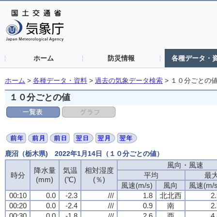
ホーム
防災情報
各種データ・
ホーム
>
各種データ・資料
>
過去の気象データ検索
>
１０分ごとの
１０分ごとの値
鹿沼（栃木県) 2022年1月14日（１０分ごとの値）
風向・風速
風向・風速
風向・風速
風向・風速
降水量
降水量
降水量
降水量
気温
気温
気温
気温
相対湿度
相対湿度
相対湿度
相対湿度
時分
時分
時分
時分
平均
平均
平均
平均
最
最
最
最
(mm)
(mm)
(mm)
(mm)
(℃)
(℃)
(℃)
(℃)
(％)
(％)
(％)
(％)
風速(m/s)
風速(m/s)
風速(m/s)
風速(m/s)
風向
風向
風向
風向
風速(m/s
風速(m/s
風速(m/s
風速(m/s
00:10
00:10
00:10
00:10
0.0
0.0
0.0
0.0
-2.3
-2.3
-2.3
-2.3
///
///
///
///
1.8
1.8
1.8
1.8
北北西
北北西
北北西
北北西
2
2
2
2
00:20
00:20
00:20
00:20
0.0
0.0
0.0
0.0
-2.4
-2.4
-2.4
-2.4
///
///
///
///
0.9
0.9
0.9
0.9
南
南
南
南
2
2
2
2
00:30
00:30
00:30
00:30
0.0
0.0
0.0
0.0
-1.8
-1.8
-1.8
-1.8
///
///
///
///
2.6
2.6
2.6
2.6
西
西
西
西
4
4
4
4