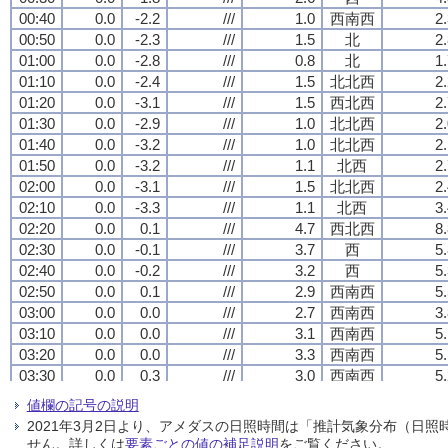
00:40
00:40
00:40
00:40
0.0
0.0
0.0
0.0
-2.2
-2.2
-2.2
-2.2
///
///
///
///
1.0
1.0
1.0
1.0
西南西
西南西
西南西
西南西
2
2
2
2
00:50
00:50
00:50
00:50
0.0
0.0
0.0
0.0
-2.3
-2.3
-2.3
-2.3
///
///
///
///
1.5
1.5
1.5
1.5
北
北
北
北
2
2
2
2
01:00
01:00
01:00
01:00
0.0
0.0
0.0
0.0
-2.8
-2.8
-2.8
-2.8
///
///
///
///
0.8
0.8
0.8
0.8
北
北
北
北
1
1
1
1
01:10
01:10
01:10
01:10
0.0
0.0
0.0
0.0
-2.4
-2.4
-2.4
-2.4
///
///
///
///
1.5
1.5
1.5
1.5
北北西
北北西
北北西
北北西
2
2
2
2
01:20
01:20
01:20
01:20
0.0
0.0
0.0
0.0
-3.1
-3.1
-3.1
-3.1
///
///
///
///
1.5
1.5
1.5
1.5
西北西
西北西
西北西
西北西
2
2
2
2
01:30
01:30
01:30
01:30
0.0
0.0
0.0
0.0
-2.9
-2.9
-2.9
-2.9
///
///
///
///
1.0
1.0
1.0
1.0
北北西
北北西
北北西
北北西
2
2
2
2
01:40
01:40
01:40
01:40
0.0
0.0
0.0
0.0
-3.2
-3.2
-3.2
-3.2
///
///
///
///
1.0
1.0
1.0
1.0
北北西
北北西
北北西
北北西
2
2
2
2
01:50
01:50
01:50
01:50
0.0
0.0
0.0
0.0
-3.2
-3.2
-3.2
-3.2
///
///
///
///
1.1
1.1
1.1
1.1
北西
北西
北西
北西
2
2
2
2
02:00
02:00
02:00
02:00
0.0
0.0
0.0
0.0
-3.1
-3.1
-3.1
-3.1
///
///
///
///
1.5
1.5
1.5
1.5
北北西
北北西
北北西
北北西
2
2
2
2
02:10
02:10
02:10
02:10
0.0
0.0
0.0
0.0
-3.3
-3.3
-3.3
-3.3
///
///
///
///
1.1
1.1
1.1
1.1
北西
北西
北西
北西
3
3
3
3
02:20
02:20
02:20
02:20
0.0
0.0
0.0
0.0
0.1
0.1
0.1
0.1
///
///
///
///
4.7
4.7
4.7
4.7
西北西
西北西
西北西
西北西
8
8
8
8
02:30
02:30
02:30
02:30
0.0
0.0
0.0
0.0
-0.1
-0.1
-0.1
-0.1
///
///
///
///
3.7
3.7
3.7
3.7
西
西
西
西
5
5
5
5
02:40
02:40
02:40
02:40
0.0
0.0
0.0
0.0
-0.2
-0.2
-0.2
-0.2
///
///
///
///
3.2
3.2
3.2
3.2
西
西
西
西
5
5
5
5
02:50
02:50
02:50
02:50
0.0
0.0
0.0
0.0
0.1
0.1
0.1
0.1
///
///
///
///
2.9
2.9
2.9
2.9
西南西
西南西
西南西
西南西
5
5
5
5
03:00
03:00
03:00
03:00
0.0
0.0
0.0
0.0
0.0
0.0
0.0
0.0
///
///
///
///
2.7
2.7
2.7
2.7
西南西
西南西
西南西
西南西
3
3
3
3
03:10
03:10
03:10
03:10
0.0
0.0
0.0
0.0
0.0
0.0
0.0
0.0
///
///
///
///
3.1
3.1
3.1
3.1
西南西
西南西
西南西
西南西
5
5
5
5
03:20
03:20
03:20
03:20
0.0
0.0
0.0
0.0
0.0
0.0
0.0
0.0
///
///
///
///
3.3
3.3
3.3
3.3
西南西
西南西
西南西
西南西
5
5
5
5
03:30
03:30
03:30
03:30
0.0
0.0
0.0
0.0
0.3
0.3
0.3
0.3
///
///
///
///
3.0
3.0
3.0
3.0
西南西
西南西
西南西
西南西
5
5
5
5
03:40
03:40
03:40
03:40
0.0
0.0
0.0
0.0
0.2
0.2
0.2
0.2
///
///
///
///
2.9
2.9
2.9
2.9
西南西
西南西
西南西
西南西
7
7
7
7
値欄の記号の説明
03:50
03:50
03:50
03:50
0.0
0.0
0.0
0.0
0.0
0.0
0.0
0.0
///
///
///
///
2.5
2.5
2.5
2.5
西
西
西
西
4
4
4
4
2021年3月2日より、アメダスの日照時間は「推計気象分布（日
04:00
04:00
04:00
04:00
0.0
0.0
0.0
0.0
-1.1
-1.1
-1.1
-1.1
///
///
///
///
2.1
2.1
2.1
2.1
西北西
西北西
西北西
西北西
3
3
3
3
せん。詳しくは
要素ごとの値の補足説明
をご覧ください。