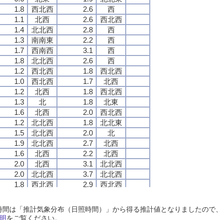
1.8
1.8
1.8
1.8
西北西
西北西
西北西
西北西
2.6
2.6
2.6
2.6
西
西
西
西
1.1
1.1
1.1
1.1
北西
北西
北西
北西
2.6
2.6
2.6
2.6
西北西
西北西
西北西
西北西
1.4
1.4
1.4
1.4
北北西
北北西
北北西
北北西
2.8
2.8
2.8
2.8
西
西
西
西
1.3
1.3
1.3
1.3
南南東
南南東
南南東
南南東
2.2
2.2
2.2
2.2
西
西
西
西
1.7
1.7
1.7
1.7
西南西
西南西
西南西
西南西
3.1
3.1
3.1
3.1
西
西
西
西
1.8
1.8
1.8
1.8
北北西
北北西
北北西
北北西
2.6
2.6
2.6
2.6
西
西
西
西
1.2
1.2
1.2
1.2
西北西
西北西
西北西
西北西
1.8
1.8
1.8
1.8
西北西
西北西
西北西
西北西
1.0
1.0
1.0
1.0
西北西
西北西
西北西
西北西
1.7
1.7
1.7
1.7
北西
北西
北西
北西
1.2
1.2
1.2
1.2
北西
北西
北西
北西
1.8
1.8
1.8
1.8
西北西
西北西
西北西
西北西
1.3
1.3
1.3
1.3
北
北
北
北
1.8
1.8
1.8
1.8
北東
北東
北東
北東
1.6
1.6
1.6
1.6
北西
北西
北西
北西
2.0
2.0
2.0
2.0
西北西
西北西
西北西
西北西
1.2
1.2
1.2
1.2
北北西
北北西
北北西
北北西
1.8
1.8
1.8
1.8
北北東
北北東
北北東
北北東
1.5
1.5
1.5
1.5
北北西
北北西
北北西
北北西
2.0
2.0
2.0
2.0
北
北
北
北
1.9
1.9
1.9
1.9
北北西
北北西
北北西
北北西
2.7
2.7
2.7
2.7
北西
北西
北西
北西
1.6
1.6
1.6
1.6
北西
北西
北西
北西
2.2
2.2
2.2
2.2
北西
北西
北西
北西
2.0
2.0
2.0
2.0
北西
北西
北西
北西
3.1
3.1
3.1
3.1
北北西
北北西
北北西
北北西
2.0
2.0
2.0
2.0
北北西
北北西
北北西
北北西
3.7
3.7
3.7
3.7
北北西
北北西
北北西
北北西
1.8
1.8
1.8
1.8
西北西
西北西
西北西
西北西
2.9
2.9
2.9
2.9
西北西
西北西
西北西
西北西
1.5
1.5
1.5
1.5
北西
北西
北西
北西
2.3
2.3
2.3
2.3
北西
北西
北西
北西
1.1
1.1
1.1
1.1
北北西
北北西
北北西
北北西
1.8
1.8
1.8
1.8
北西
北西
北西
北西
日照時間は「推計気象分布（日照時間）」から得る推計値となりましたの
1.6
1.6
1.6
1.6
北西
北西
北西
北西
2.3
2.3
2.3
2.3
北西
北西
北西
北西
明
をご覧ください。