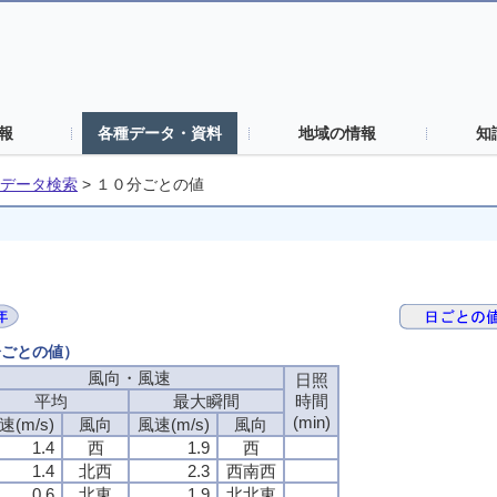
報
各種データ・資料
地域の情報
知
データ検索
>
１０分ごとの値
分ごとの値）
風向・風速
風向・風速
風向・風速
風向・風速
日照
日照
日照
日照
平均
平均
平均
平均
最大瞬間
最大瞬間
最大瞬間
最大瞬間
時間
時間
時間
時間
(min)
(min)
(min)
(min)
速(m/s)
速(m/s)
速(m/s)
速(m/s)
風向
風向
風向
風向
風速(m/s)
風速(m/s)
風速(m/s)
風速(m/s)
風向
風向
風向
風向
1.4
1.4
1.4
1.4
西
西
西
西
1.9
1.9
1.9
1.9
西
西
西
西
1.4
1.4
1.4
1.4
北西
北西
北西
北西
2.3
2.3
2.3
2.3
西南西
西南西
西南西
西南西
0.6
0.6
0.6
0.6
北東
北東
北東
北東
1.9
1.9
1.9
1.9
北北東
北北東
北北東
北北東