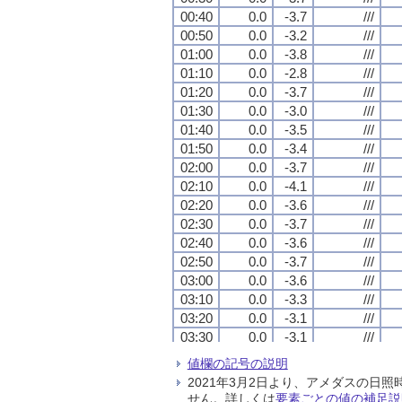
00:40
00:40
00:40
00:40
0.0
0.0
0.0
0.0
-3.7
-3.7
-3.7
-3.7
///
///
///
///
00:50
00:50
00:50
00:50
0.0
0.0
0.0
0.0
-3.2
-3.2
-3.2
-3.2
///
///
///
///
01:00
01:00
01:00
01:00
0.0
0.0
0.0
0.0
-3.8
-3.8
-3.8
-3.8
///
///
///
///
01:10
01:10
01:10
01:10
0.0
0.0
0.0
0.0
-2.8
-2.8
-2.8
-2.8
///
///
///
///
01:20
01:20
01:20
01:20
0.0
0.0
0.0
0.0
-3.7
-3.7
-3.7
-3.7
///
///
///
///
01:30
01:30
01:30
01:30
0.0
0.0
0.0
0.0
-3.0
-3.0
-3.0
-3.0
///
///
///
///
01:40
01:40
01:40
01:40
0.0
0.0
0.0
0.0
-3.5
-3.5
-3.5
-3.5
///
///
///
///
01:50
01:50
01:50
01:50
0.0
0.0
0.0
0.0
-3.4
-3.4
-3.4
-3.4
///
///
///
///
02:00
02:00
02:00
02:00
0.0
0.0
0.0
0.0
-3.7
-3.7
-3.7
-3.7
///
///
///
///
02:10
02:10
02:10
02:10
0.0
0.0
0.0
0.0
-4.1
-4.1
-4.1
-4.1
///
///
///
///
02:20
02:20
02:20
02:20
0.0
0.0
0.0
0.0
-3.6
-3.6
-3.6
-3.6
///
///
///
///
02:30
02:30
02:30
02:30
0.0
0.0
0.0
0.0
-3.7
-3.7
-3.7
-3.7
///
///
///
///
02:40
02:40
02:40
02:40
0.0
0.0
0.0
0.0
-3.6
-3.6
-3.6
-3.6
///
///
///
///
02:50
02:50
02:50
02:50
0.0
0.0
0.0
0.0
-3.7
-3.7
-3.7
-3.7
///
///
///
///
03:00
03:00
03:00
03:00
0.0
0.0
0.0
0.0
-3.6
-3.6
-3.6
-3.6
///
///
///
///
03:10
03:10
03:10
03:10
0.0
0.0
0.0
0.0
-3.3
-3.3
-3.3
-3.3
///
///
///
///
03:20
03:20
03:20
03:20
0.0
0.0
0.0
0.0
-3.1
-3.1
-3.1
-3.1
///
///
///
///
03:30
03:30
03:30
03:30
0.0
0.0
0.0
0.0
-3.1
-3.1
-3.1
-3.1
///
///
///
///
03:40
03:40
03:40
03:40
0.0
0.0
0.0
0.0
-3.0
-3.0
-3.0
-3.0
///
///
///
///
値欄の記号の説明
03:50
03:50
03:50
03:50
0.0
0.0
0.0
0.0
-3.6
-3.6
-3.6
-3.6
///
///
///
///
2021年3月2日より、アメダスの
04:00
04:00
04:00
04:00
0.0
0.0
0.0
0.0
-2.5
-2.5
-2.5
-2.5
///
///
///
///
せん。詳しくは
要素ごとの値の補足説