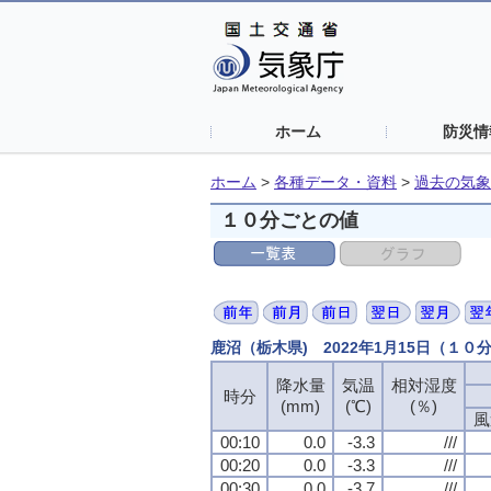
ホーム
防災情
ホーム
>
各種データ・資料
>
過去の気象
１０分ごとの値
鹿沼（栃木県) 2022年1月15日（１０
降水量
降水量
降水量
降水量
気温
気温
気温
気温
相対湿度
相対湿度
相対湿度
相対湿度
時分
時分
時分
時分
(mm)
(mm)
(mm)
(mm)
(℃)
(℃)
(℃)
(℃)
(％)
(％)
(％)
(％)
風
風
風
風
00:10
00:10
00:10
00:10
0.0
0.0
0.0
0.0
-3.3
-3.3
-3.3
-3.3
///
///
///
///
00:20
00:20
00:20
00:20
0.0
0.0
0.0
0.0
-3.3
-3.3
-3.3
-3.3
///
///
///
///
00:30
00:30
00:30
00:30
0.0
0.0
0.0
0.0
-3.7
-3.7
-3.7
-3.7
///
///
///
///