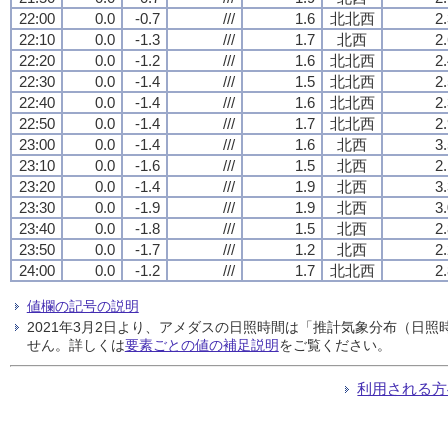
22:00
0.0
-0.7
///
1.6
北北西
2
22:10
0.0
-1.3
///
1.7
北西
2
22:20
0.0
-1.2
///
1.6
北北西
2
22:30
0.0
-1.4
///
1.5
北北西
2
22:40
0.0
-1.4
///
1.6
北北西
2
22:50
0.0
-1.4
///
1.7
北北西
2
23:00
0.0
-1.4
///
1.6
北西
3
23:10
0.0
-1.6
///
1.5
北西
2
23:20
0.0
-1.4
///
1.9
北西
3
23:30
0.0
-1.9
///
1.9
北西
3
23:40
0.0
-1.8
///
1.5
北西
2
23:50
0.0
-1.7
///
1.2
北西
2
24:00
0.0
-1.2
///
1.7
北北西
2
値欄の記号の説明
2021年3月2日より、アメダスの日照時間は「推計気象分布（日
せん。詳しくは
要素ごとの値の補足説明
をご覧ください。
利用される方