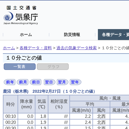
ホーム
防災情報
各種データ・
ホーム
>
各種データ・資料
>
過去の気象データ検索
>
１０分ごとの
１０分ごとの値
鹿沼（栃木県) 2022年2月27日（１０分ごとの値）
風向・風速
降水量
気温
相対湿度
時分
平均
最
(mm)
(℃)
(％)
風速(m/s)
風向
風速(m/s
00:10
0.0
1.8
///
2.2
北西
4
00:20
0.0
1.9
///
2.4
北西
4
00:30
0.0
1.9
///
2.5
北西
4