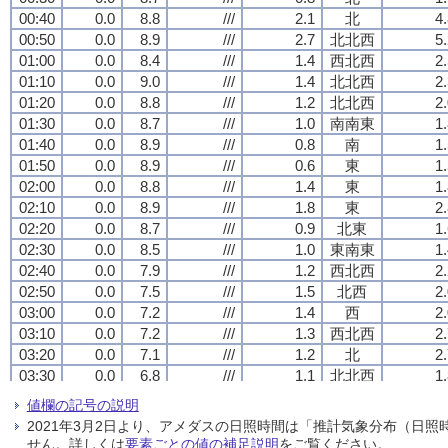
00:40
00:40
00:40
00:40
0.0
0.0
0.0
0.0
8.8
8.8
8.8
8.8
///
///
///
///
2.1
2.1
2.1
2.1
北
北
北
北
4
4
4
4
00:50
00:50
00:50
00:50
0.0
0.0
0.0
0.0
8.9
8.9
8.9
8.9
///
///
///
///
2.7
2.7
2.7
2.7
北北西
北北西
北北西
北北西
5
5
5
5
01:00
01:00
01:00
01:00
0.0
0.0
0.0
0.0
8.4
8.4
8.4
8.4
///
///
///
///
1.4
1.4
1.4
1.4
西北西
西北西
西北西
西北西
2
2
2
2
01:10
01:10
01:10
01:10
0.0
0.0
0.0
0.0
9.0
9.0
9.0
9.0
///
///
///
///
1.4
1.4
1.4
1.4
北北西
北北西
北北西
北北西
2
2
2
2
01:20
01:20
01:20
01:20
0.0
0.0
0.0
0.0
8.8
8.8
8.8
8.8
///
///
///
///
1.2
1.2
1.2
1.2
北北西
北北西
北北西
北北西
2
2
2
2
01:30
01:30
01:30
01:30
0.0
0.0
0.0
0.0
8.7
8.7
8.7
8.7
///
///
///
///
1.0
1.0
1.0
1.0
南南東
南南東
南南東
南南東
1
1
1
1
01:40
01:40
01:40
01:40
0.0
0.0
0.0
0.0
8.9
8.9
8.9
8.9
///
///
///
///
0.8
0.8
0.8
0.8
南
南
南
南
1
1
1
1
01:50
01:50
01:50
01:50
0.0
0.0
0.0
0.0
8.9
8.9
8.9
8.9
///
///
///
///
0.6
0.6
0.6
0.6
東
東
東
東
1
1
1
1
02:00
02:00
02:00
02:00
0.0
0.0
0.0
0.0
8.8
8.8
8.8
8.8
///
///
///
///
1.4
1.4
1.4
1.4
東
東
東
東
1
1
1
1
02:10
02:10
02:10
02:10
0.0
0.0
0.0
0.0
8.9
8.9
8.9
8.9
///
///
///
///
1.8
1.8
1.8
1.8
東
東
東
東
2
2
2
2
02:20
02:20
02:20
02:20
0.0
0.0
0.0
0.0
8.7
8.7
8.7
8.7
///
///
///
///
0.9
0.9
0.9
0.9
北東
北東
北東
北東
1
1
1
1
02:30
02:30
02:30
02:30
0.0
0.0
0.0
0.0
8.5
8.5
8.5
8.5
///
///
///
///
1.0
1.0
1.0
1.0
東南東
東南東
東南東
東南東
1
1
1
1
02:40
02:40
02:40
02:40
0.0
0.0
0.0
0.0
7.9
7.9
7.9
7.9
///
///
///
///
1.2
1.2
1.2
1.2
西北西
西北西
西北西
西北西
2
2
2
2
02:50
02:50
02:50
02:50
0.0
0.0
0.0
0.0
7.5
7.5
7.5
7.5
///
///
///
///
1.5
1.5
1.5
1.5
北西
北西
北西
北西
2
2
2
2
03:00
03:00
03:00
03:00
0.0
0.0
0.0
0.0
7.2
7.2
7.2
7.2
///
///
///
///
1.4
1.4
1.4
1.4
西
西
西
西
2
2
2
2
03:10
03:10
03:10
03:10
0.0
0.0
0.0
0.0
7.2
7.2
7.2
7.2
///
///
///
///
1.3
1.3
1.3
1.3
西北西
西北西
西北西
西北西
2
2
2
2
03:20
03:20
03:20
03:20
0.0
0.0
0.0
0.0
7.1
7.1
7.1
7.1
///
///
///
///
1.2
1.2
1.2
1.2
北
北
北
北
2
2
2
2
03:30
03:30
03:30
03:30
0.0
0.0
0.0
0.0
6.8
6.8
6.8
6.8
///
///
///
///
1.1
1.1
1.1
1.1
北北西
北北西
北北西
北北西
1
1
1
1
03:40
03:40
03:40
03:40
0.0
0.0
0.0
0.0
6.5
6.5
6.5
6.5
///
///
///
///
1.3
1.3
1.3
1.3
西北西
西北西
西北西
西北西
1
1
1
1
値欄の記号の説明
03:50
03:50
03:50
03:50
0.0
0.0
0.0
0.0
6.3
6.3
6.3
6.3
///
///
///
///
1.7
1.7
1.7
1.7
北西
北西
北西
北西
3
3
3
3
2021年3月2日より、アメダスの日照時間は「推計気象分布（日
04:00
04:00
04:00
04:00
0.0
0.0
0.0
0.0
6.5
6.5
6.5
6.5
///
///
///
///
1.3
1.3
1.3
1.3
北西
北西
北西
北西
2
2
2
2
せん。詳しくは
要素ごとの値の補足説明
をご覧ください。