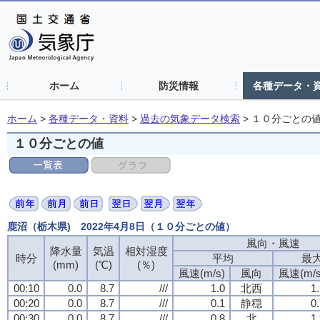
ホーム
防災情報
各種データ・
ホーム
>
各種データ・資料
>
過去の気象データ検索
>
１０分ごとの
１０分ごとの値
鹿沼（栃木県) 2022年4月8日（１０分ごとの値）
風向・風速
風向・風速
風向・風速
風向・風速
降水量
降水量
降水量
降水量
気温
気温
気温
気温
相対湿度
相対湿度
相対湿度
相対湿度
時分
時分
時分
時分
平均
平均
平均
平均
最
最
最
最
(mm)
(mm)
(mm)
(mm)
(℃)
(℃)
(℃)
(℃)
(％)
(％)
(％)
(％)
風速(m/s)
風速(m/s)
風速(m/s)
風速(m/s)
風向
風向
風向
風向
風速(m/s
風速(m/s
風速(m/s
風速(m/s
00:10
00:10
00:10
00:10
0.0
0.0
0.0
0.0
8.7
8.7
8.7
8.7
///
///
///
///
1.0
1.0
1.0
1.0
北西
北西
北西
北西
1
1
1
1
00:20
00:20
00:20
00:20
0.0
0.0
0.0
0.0
8.7
8.7
8.7
8.7
///
///
///
///
0.1
0.1
0.1
0.1
静穏
静穏
静穏
静穏
0
0
0
0
00:30
00:30
00:30
00:30
0.0
0.0
0.0
0.0
8.7
8.7
8.7
8.7
///
///
///
///
0.8
0.8
0.8
0.8
北
北
北
北
1
1
1
1