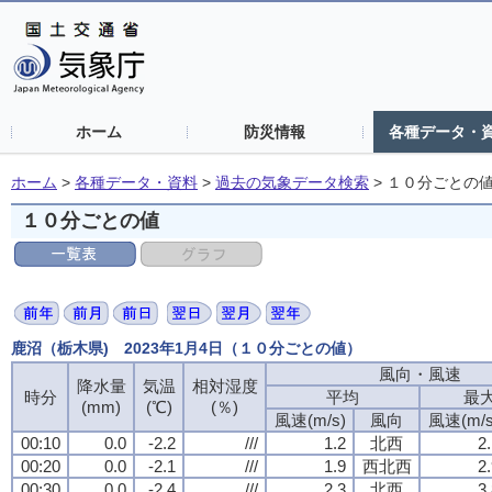
ホーム
防災情報
各種データ・
ホーム
>
各種データ・資料
>
過去の気象データ検索
>
１０分ごとの
１０分ごとの値
鹿沼（栃木県) 2023年1月4日（１０分ごとの値）
風向・風速
降水量
気温
相対湿度
時分
平均
最
(mm)
(℃)
(％)
風速(m/s)
風向
風速(m/s
00:10
0.0
-2.2
///
1.2
北西
2
00:20
0.0
-2.1
///
1.9
西北西
2
00:30
0.0
-2.4
///
2.3
北西
3