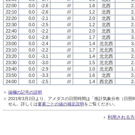
22:00
0.0
-2.6
///
1.6
北西
2
22:10
0.0
-2.6
///
1.2
北西
2
22:20
0.0
-2.1
///
2.0
北西
3
22:30
0.0
-2.5
///
1.2
北西
2
22:40
0.0
-2.2
///
2.0
北西
3
22:50
0.0
-2.8
///
1.7
北西
3
23:00
0.0
-2.4
///
1.4
北北西
3
23:10
0.0
-2.2
///
1.7
北北西
3
23:20
0.0
-3.1
///
1.4
北北西
2
23:30
0.0
-3.0
///
1.5
北北西
2
23:40
0.0
-2.9
///
1.0
北北西
1
23:50
0.0
-3.3
///
1.6
北西
2
24:00
0.0
-2.5
///
1.4
西北西
2
値欄の記号の説明
2021年3月2日より、アメダスの日照時間は「推計気象分布（日
せん。詳しくは
要素ごとの値の補足説明
をご覧ください。
利用される方