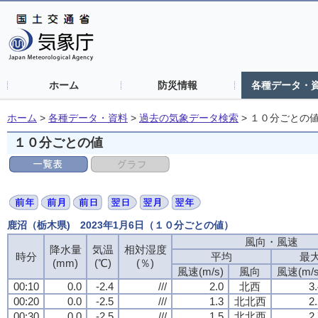
ホーム
防災情報
各種データ・
ホーム
>
各種データ・資料
>
過去の気象データ検索
>
１０分ごとの
１０分ごとの値
鹿沼（栃木県) 2023年1月6日（１０分ごとの値）
風向・風速
風向・風速
風向・風速
風向・風速
降水量
降水量
降水量
降水量
気温
気温
気温
気温
相対湿度
相対湿度
相対湿度
相対湿度
時分
時分
時分
時分
平均
平均
平均
平均
最
最
最
最
(mm)
(mm)
(mm)
(mm)
(℃)
(℃)
(℃)
(℃)
(％)
(％)
(％)
(％)
風速(m/s)
風速(m/s)
風速(m/s)
風速(m/s)
風向
風向
風向
風向
風速(m/s
風速(m/s
風速(m/s
風速(m/s
00:10
00:10
00:10
00:10
0.0
0.0
0.0
0.0
-2.4
-2.4
-2.4
-2.4
///
///
///
///
2.0
2.0
2.0
2.0
北西
北西
北西
北西
3
3
3
3
00:20
00:20
00:20
00:20
0.0
0.0
0.0
0.0
-2.5
-2.5
-2.5
-2.5
///
///
///
///
1.3
1.3
1.3
1.3
北北西
北北西
北北西
北北西
2
2
2
2
00:30
00:30
00:30
00:30
0.0
0.0
0.0
0.0
-2.5
-2.5
-2.5
-2.5
///
///
///
///
1.5
1.5
1.5
1.5
北北西
北北西
北北西
北北西
2
2
2
2