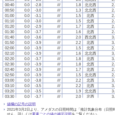
00:40
00:40
00:40
00:40
0.0
0.0
0.0
0.0
-2.8
-2.8
-2.8
-2.8
///
///
///
///
1.8
1.8
1.8
1.8
北北西
北北西
北北西
北北西
2
2
2
2
00:50
00:50
00:50
00:50
0.0
0.0
0.0
0.0
-3.0
-3.0
-3.0
-3.0
///
///
///
///
1.3
1.3
1.3
1.3
北北西
北北西
北北西
北北西
2
2
2
2
01:00
01:00
01:00
01:00
0.0
0.0
0.0
0.0
-3.1
-3.1
-3.1
-3.1
///
///
///
///
1.5
1.5
1.5
1.5
北西
北西
北西
北西
2
2
2
2
01:10
01:10
01:10
01:10
0.0
0.0
0.0
0.0
-3.0
-3.0
-3.0
-3.0
///
///
///
///
1.5
1.5
1.5
1.5
北西
北西
北西
北西
2
2
2
2
01:20
01:20
01:20
01:20
0.0
0.0
0.0
0.0
-2.9
-2.9
-2.9
-2.9
///
///
///
///
1.7
1.7
1.7
1.7
北西
北西
北西
北西
2
2
2
2
01:30
01:30
01:30
01:30
0.0
0.0
0.0
0.0
-3.7
-3.7
-3.7
-3.7
///
///
///
///
1.6
1.6
1.6
1.6
北西
北西
北西
北西
2
2
2
2
01:40
01:40
01:40
01:40
0.0
0.0
0.0
0.0
-3.6
-3.6
-3.6
-3.6
///
///
///
///
2.0
2.0
2.0
2.0
西北西
西北西
西北西
西北西
3
3
3
3
01:50
01:50
01:50
01:50
0.0
0.0
0.0
0.0
-3.9
-3.9
-3.9
-3.9
///
///
///
///
2.2
2.2
2.2
2.2
北西
北西
北西
北西
3
3
3
3
02:00
02:00
02:00
02:00
0.0
0.0
0.0
0.0
-3.9
-3.9
-3.9
-3.9
///
///
///
///
1.5
1.5
1.5
1.5
北西
北西
北西
北西
2
2
2
2
02:10
02:10
02:10
02:10
0.0
0.0
0.0
0.0
-3.9
-3.9
-3.9
-3.9
///
///
///
///
1.6
1.6
1.6
1.6
北北西
北北西
北北西
北北西
3
3
3
3
02:20
02:20
02:20
02:20
0.0
0.0
0.0
0.0
-3.7
-3.7
-3.7
-3.7
///
///
///
///
1.8
1.8
1.8
1.8
北西
北西
北西
北西
3
3
3
3
02:30
02:30
02:30
02:30
0.0
0.0
0.0
0.0
-3.9
-3.9
-3.9
-3.9
///
///
///
///
1.8
1.8
1.8
1.8
北西
北西
北西
北西
2
2
2
2
02:40
02:40
02:40
02:40
0.0
0.0
0.0
0.0
-3.9
-3.9
-3.9
-3.9
///
///
///
///
1.7
1.7
1.7
1.7
北西
北西
北西
北西
2
2
2
2
02:50
02:50
02:50
02:50
0.0
0.0
0.0
0.0
-3.9
-3.9
-3.9
-3.9
///
///
///
///
1.5
1.5
1.5
1.5
北北西
北北西
北北西
北北西
2
2
2
2
03:00
03:00
03:00
03:00
0.0
0.0
0.0
0.0
-3.8
-3.8
-3.8
-3.8
///
///
///
///
2.2
2.2
2.2
2.2
北西
北西
北西
北西
3
3
3
3
03:10
03:10
03:10
03:10
0.0
0.0
0.0
0.0
-3.5
-3.5
-3.5
-3.5
///
///
///
///
2.2
2.2
2.2
2.2
北西
北西
北西
北西
3
3
3
3
03:20
03:20
03:20
03:20
0.0
0.0
0.0
0.0
-3.5
-3.5
-3.5
-3.5
///
///
///
///
1.9
1.9
1.9
1.9
北北西
北北西
北北西
北北西
3
3
3
3
03:30
03:30
03:30
03:30
0.0
0.0
0.0
0.0
-3.7
-3.7
-3.7
-3.7
///
///
///
///
2.0
2.0
2.0
2.0
北西
北西
北西
北西
3
3
3
3
03:40
03:40
03:40
03:40
0.0
0.0
0.0
0.0
-3.8
-3.8
-3.8
-3.8
///
///
///
///
1.7
1.7
1.7
1.7
北北西
北北西
北北西
北北西
3
3
3
3
値欄の記号の説明
03:50
03:50
03:50
03:50
0.0
0.0
0.0
0.0
-3.4
-3.4
-3.4
-3.4
///
///
///
///
1.8
1.8
1.8
1.8
北西
北西
北西
北西
2
2
2
2
2021年3月2日より、アメダスの日照時間は「推計気象分布（日
04:00
04:00
04:00
04:00
0.0
0.0
0.0
0.0
-3.7
-3.7
-3.7
-3.7
///
///
///
///
1.4
1.4
1.4
1.4
西北西
西北西
西北西
西北西
2
2
2
2
せん。詳しくは
要素ごとの値の補足説明
をご覧ください。