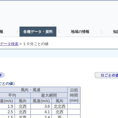
報
各種データ・資料
地域の情報
知
データ検索
>
１０分ごとの値
分ごとの値）
風向・風速
日照
平均
最大瞬間
時間
(min)
速(m/s)
風向
風速(m/s)
風向
1.9
北西
3.6
北北西
2.5
北西
4.1
北西
1.5
北西
2.4
西