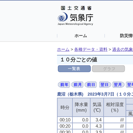
ホーム
防災情
ホーム
>
各種データ・資料
>
過去の気象
１０分ごとの値
鹿沼（栃木県) 2023年3月7日（１０
降水量
気温
相対湿度
時分
(mm)
(℃)
(％)
風
00:10
0.0
3.4
///
00:20
0.0
4.3
///
00:30
0.0
3.9
///