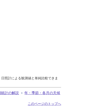
で、日照計による観測値と単純比較できま
測統計の解説
年・季節・各月の天候
このページのトップへ