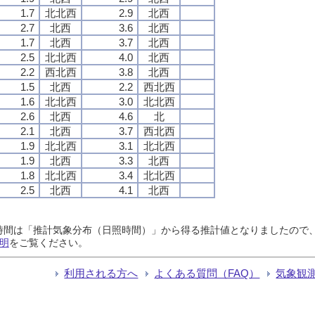
1.7
北北西
2.9
北西
2.7
北西
3.6
北西
1.7
北西
3.7
北西
2.5
北北西
4.0
北西
2.2
西北西
3.8
北西
1.5
北西
2.2
西北西
1.6
北北西
3.0
北北西
2.6
北西
4.6
北
2.1
北西
3.7
西北西
1.9
北北西
3.1
北北西
1.9
北西
3.3
北西
1.8
北北西
3.4
北北西
2.5
北西
4.1
北西
日照時間は「推計気象分布（日照時間）」から得る推計値となりましたの
明
をご覧ください。
利用される方へ
よくある質問（FAQ）
気象観