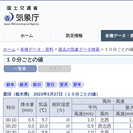
ホーム
防災情報
各種データ・
ホーム
>
各種データ・資料
>
過去の気象データ検索
>
１０分ごとの
１０分ごとの値
鹿沼（栃木県) 2023年3月27日（１０分ごとの値）
風向・風速
降水量
気温
相対湿度
時分
平均
最
(mm)
(℃)
(％)
風速(m/s)
風向
風速(m/s
00:10
0.5
9.7
///
1.0
北西
1
00:20
0.0
10.0
///
0.9
西北西
1
00:30
0.0
9.8
///
1.0
北西
1