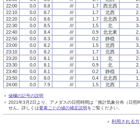
22:00
0.0
8.8
///
1.7
西北西
2
22:10
0.0
8.7
///
1.7
北西
2
22:20
0.0
8.6
///
1.7
北北西
3
22:30
0.0
8.5
///
1.5
北
3
22:40
0.0
8.4
///
0.9
北北東
2
22:50
0.0
8.3
///
0.2
静穏
0
23:00
0.0
8.2
///
1.5
北西
3
23:10
0.0
8.2
///
1.7
北西
3
23:20
0.0
8.1
///
1.1
北
2
23:30
0.0
8.1
///
0.9
北
2
23:40
0.0
8.1
///
0.2
静穏
1
23:50
0.0
8.0
///
0.4
北北西
1
24:00
0.0
7.9
///
1.5
北西
2
値欄の記号の説明
2021年3月2日より、アメダスの日照時間は「推計気象分布（日
せん。詳しくは
要素ごとの値の補足説明
をご覧ください。
利用される方