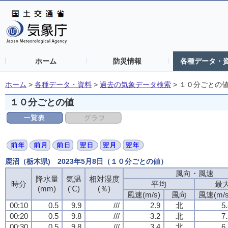
ホーム
防災情報
各種データ・
ホーム
>
各種データ・資料
>
過去の気象データ検索
>
１０分ごとの
１０分ごとの値
鹿沼（栃木県) 2023年5月8日（１０分ごとの値）
風向・風速
風向・風速
風向・風速
風向・風速
降水量
降水量
降水量
降水量
気温
気温
気温
気温
相対湿度
相対湿度
相対湿度
相対湿度
時分
時分
時分
時分
平均
平均
平均
平均
最
最
最
最
(mm)
(mm)
(mm)
(mm)
(℃)
(℃)
(℃)
(℃)
(％)
(％)
(％)
(％)
風速(m/s)
風速(m/s)
風速(m/s)
風速(m/s)
風向
風向
風向
風向
風速(m/s
風速(m/s
風速(m/s
風速(m/s
00:10
00:10
00:10
00:10
0.5
0.5
0.5
0.5
9.9
9.9
9.9
9.9
///
///
///
///
2.9
2.9
2.9
2.9
北
北
北
北
5
5
5
5
00:20
00:20
00:20
00:20
0.5
0.5
0.5
0.5
9.8
9.8
9.8
9.8
///
///
///
///
3.2
3.2
3.2
3.2
北
北
北
北
7
7
7
7
00:30
00:30
00:30
00:30
0.5
0.5
0.5
0.5
9.8
9.8
9.8
9.8
///
///
///
///
3.4
3.4
3.4
3.4
北
北
北
北
6
6
6
6