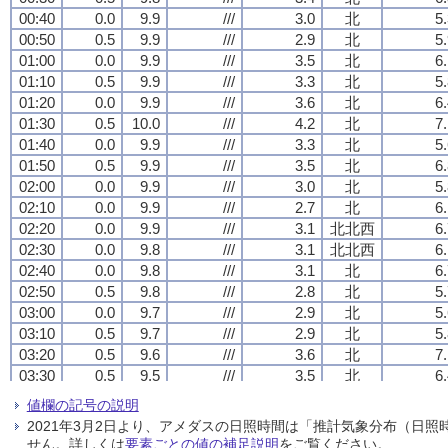
00:40
00:40
00:40
00:40
0.0
0.0
0.0
0.0
9.9
9.9
9.9
9.9
///
///
///
///
3.0
3.0
3.0
3.0
北
北
北
北
5
5
5
5
00:50
00:50
00:50
00:50
0.5
0.5
0.5
0.5
9.9
9.9
9.9
9.9
///
///
///
///
2.9
2.9
2.9
2.9
北
北
北
北
5
5
5
5
01:00
01:00
01:00
01:00
0.0
0.0
0.0
0.0
9.9
9.9
9.9
9.9
///
///
///
///
3.5
3.5
3.5
3.5
北
北
北
北
6
6
6
6
01:10
01:10
01:10
01:10
0.5
0.5
0.5
0.5
9.9
9.9
9.9
9.9
///
///
///
///
3.3
3.3
3.3
3.3
北
北
北
北
5
5
5
5
01:20
01:20
01:20
01:20
0.0
0.0
0.0
0.0
9.9
9.9
9.9
9.9
///
///
///
///
3.6
3.6
3.6
3.6
北
北
北
北
6
6
6
6
01:30
01:30
01:30
01:30
0.5
0.5
0.5
0.5
10.0
10.0
10.0
10.0
///
///
///
///
4.2
4.2
4.2
4.2
北
北
北
北
7
7
7
7
01:40
01:40
01:40
01:40
0.0
0.0
0.0
0.0
9.9
9.9
9.9
9.9
///
///
///
///
3.3
3.3
3.3
3.3
北
北
北
北
5
5
5
5
01:50
01:50
01:50
01:50
0.5
0.5
0.5
0.5
9.9
9.9
9.9
9.9
///
///
///
///
3.5
3.5
3.5
3.5
北
北
北
北
6
6
6
6
02:00
02:00
02:00
02:00
0.0
0.0
0.0
0.0
9.9
9.9
9.9
9.9
///
///
///
///
3.0
3.0
3.0
3.0
北
北
北
北
5
5
5
5
02:10
02:10
02:10
02:10
0.0
0.0
0.0
0.0
9.9
9.9
9.9
9.9
///
///
///
///
2.7
2.7
2.7
2.7
北
北
北
北
6
6
6
6
02:20
02:20
02:20
02:20
0.0
0.0
0.0
0.0
9.9
9.9
9.9
9.9
///
///
///
///
3.1
3.1
3.1
3.1
北北西
北北西
北北西
北北西
6
6
6
6
02:30
02:30
02:30
02:30
0.0
0.0
0.0
0.0
9.8
9.8
9.8
9.8
///
///
///
///
3.1
3.1
3.1
3.1
北北西
北北西
北北西
北北西
6
6
6
6
02:40
02:40
02:40
02:40
0.0
0.0
0.0
0.0
9.8
9.8
9.8
9.8
///
///
///
///
3.1
3.1
3.1
3.1
北
北
北
北
6
6
6
6
02:50
02:50
02:50
02:50
0.5
0.5
0.5
0.5
9.8
9.8
9.8
9.8
///
///
///
///
2.8
2.8
2.8
2.8
北
北
北
北
5
5
5
5
03:00
03:00
03:00
03:00
0.0
0.0
0.0
0.0
9.7
9.7
9.7
9.7
///
///
///
///
2.9
2.9
2.9
2.9
北
北
北
北
5
5
5
5
03:10
03:10
03:10
03:10
0.5
0.5
0.5
0.5
9.7
9.7
9.7
9.7
///
///
///
///
2.9
2.9
2.9
2.9
北
北
北
北
5
5
5
5
03:20
03:20
03:20
03:20
0.5
0.5
0.5
0.5
9.6
9.6
9.6
9.6
///
///
///
///
3.6
3.6
3.6
3.6
北
北
北
北
7
7
7
7
03:30
03:30
03:30
03:30
0.5
0.5
0.5
0.5
9.5
9.5
9.5
9.5
///
///
///
///
3.5
3.5
3.5
3.5
北
北
北
北
6
6
6
6
03:40
03:40
03:40
03:40
0.5
0.5
0.5
0.5
9.4
9.4
9.4
9.4
///
///
///
///
4.3
4.3
4.3
4.3
北
北
北
北
7
7
7
7
値欄の記号の説明
03:50
03:50
03:50
03:50
0.5
0.5
0.5
0.5
9.4
9.4
9.4
9.4
///
///
///
///
4.1
4.1
4.1
4.1
北
北
北
北
8
8
8
8
2021年3月2日より、アメダスの日照時間は「推計気象分布（日
04:00
04:00
04:00
04:00
0.5
0.5
0.5
0.5
9.3
9.3
9.3
9.3
///
///
///
///
4.3
4.3
4.3
4.3
北
北
北
北
7
7
7
7
せん。詳しくは
要素ごとの値の補足説明
をご覧ください。