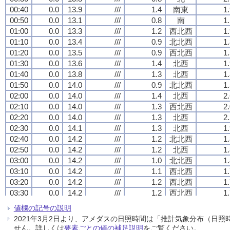
00:40
00:40
00:40
00:40
0.0
0.0
0.0
0.0
13.9
13.9
13.9
13.9
///
///
///
///
1.4
1.4
1.4
1.4
南東
南東
南東
南東
1
1
1
1
00:50
00:50
00:50
00:50
0.0
0.0
0.0
0.0
13.1
13.1
13.1
13.1
///
///
///
///
0.8
0.8
0.8
0.8
南
南
南
南
1
1
1
1
01:00
01:00
01:00
01:00
0.0
0.0
0.0
0.0
13.3
13.3
13.3
13.3
///
///
///
///
1.2
1.2
1.2
1.2
西北西
西北西
西北西
西北西
1
1
1
1
01:10
01:10
01:10
01:10
0.0
0.0
0.0
0.0
13.4
13.4
13.4
13.4
///
///
///
///
0.9
0.9
0.9
0.9
北北西
北北西
北北西
北北西
1
1
1
1
01:20
01:20
01:20
01:20
0.0
0.0
0.0
0.0
13.5
13.5
13.5
13.5
///
///
///
///
0.9
0.9
0.9
0.9
西北西
西北西
西北西
西北西
1
1
1
1
01:30
01:30
01:30
01:30
0.0
0.0
0.0
0.0
13.6
13.6
13.6
13.6
///
///
///
///
1.4
1.4
1.4
1.4
北西
北西
北西
北西
1
1
1
1
01:40
01:40
01:40
01:40
0.0
0.0
0.0
0.0
13.8
13.8
13.8
13.8
///
///
///
///
1.3
1.3
1.3
1.3
北西
北西
北西
北西
1
1
1
1
01:50
01:50
01:50
01:50
0.0
0.0
0.0
0.0
14.0
14.0
14.0
14.0
///
///
///
///
0.9
0.9
0.9
0.9
北北西
北北西
北北西
北北西
1
1
1
1
02:00
02:00
02:00
02:00
0.0
0.0
0.0
0.0
14.0
14.0
14.0
14.0
///
///
///
///
1.4
1.4
1.4
1.4
北西
北西
北西
北西
2
2
2
2
02:10
02:10
02:10
02:10
0.0
0.0
0.0
0.0
14.0
14.0
14.0
14.0
///
///
///
///
1.3
1.3
1.3
1.3
西北西
西北西
西北西
西北西
2
2
2
2
02:20
02:20
02:20
02:20
0.0
0.0
0.0
0.0
14.0
14.0
14.0
14.0
///
///
///
///
1.3
1.3
1.3
1.3
北西
北西
北西
北西
2
2
2
2
02:30
02:30
02:30
02:30
0.0
0.0
0.0
0.0
14.1
14.1
14.1
14.1
///
///
///
///
1.3
1.3
1.3
1.3
北西
北西
北西
北西
1
1
1
1
02:40
02:40
02:40
02:40
0.0
0.0
0.0
0.0
14.2
14.2
14.2
14.2
///
///
///
///
1.2
1.2
1.2
1.2
北北西
北北西
北北西
北北西
1
1
1
1
02:50
02:50
02:50
02:50
0.0
0.0
0.0
0.0
14.2
14.2
14.2
14.2
///
///
///
///
1.2
1.2
1.2
1.2
北西
北西
北西
北西
1
1
1
1
03:00
03:00
03:00
03:00
0.0
0.0
0.0
0.0
14.2
14.2
14.2
14.2
///
///
///
///
1.0
1.0
1.0
1.0
北北西
北北西
北北西
北北西
1
1
1
1
03:10
03:10
03:10
03:10
0.0
0.0
0.0
0.0
14.2
14.2
14.2
14.2
///
///
///
///
1.1
1.1
1.1
1.1
西北西
西北西
西北西
西北西
1
1
1
1
03:20
03:20
03:20
03:20
0.0
0.0
0.0
0.0
14.2
14.2
14.2
14.2
///
///
///
///
1.2
1.2
1.2
1.2
西北西
西北西
西北西
西北西
1
1
1
1
03:30
03:30
03:30
03:30
0.0
0.0
0.0
0.0
14.2
14.2
14.2
14.2
///
///
///
///
1.2
1.2
1.2
1.2
西北西
西北西
西北西
西北西
1
1
1
1
03:40
03:40
03:40
03:40
0.0
0.0
0.0
0.0
14.3
14.3
14.3
14.3
///
///
///
///
1.5
1.5
1.5
1.5
西北西
西北西
西北西
西北西
2
2
2
2
値欄の記号の説明
03:50
03:50
03:50
03:50
0.0
0.0
0.0
0.0
14.2
14.2
14.2
14.2
///
///
///
///
1.5
1.5
1.5
1.5
西北西
西北西
西北西
西北西
1
1
1
1
2021年3月2日より、アメダスの日照時間は「推計気象分布（日
04:00
04:00
04:00
04:00
0.0
0.0
0.0
0.0
14.2
14.2
14.2
14.2
///
///
///
///
1.4
1.4
1.4
1.4
西北西
西北西
西北西
西北西
1
1
1
1
せん。詳しくは
要素ごとの値の補足説明
をご覧ください。