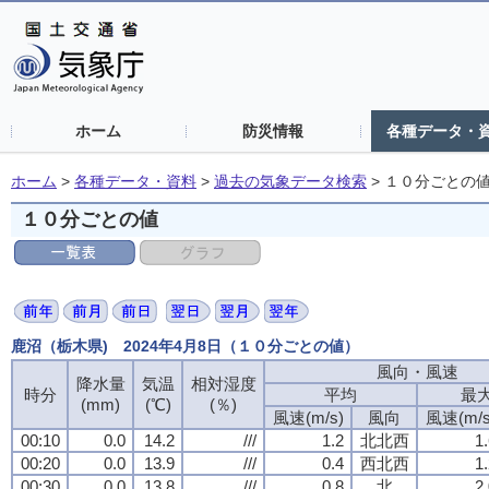
ホーム
防災情報
各種データ・
ホーム
>
各種データ・資料
>
過去の気象データ検索
>
１０分ごとの
１０分ごとの値
鹿沼（栃木県) 2024年4月8日（１０分ごとの値）
風向・風速
風向・風速
風向・風速
風向・風速
降水量
降水量
降水量
降水量
気温
気温
気温
気温
相対湿度
相対湿度
相対湿度
相対湿度
時分
時分
時分
時分
平均
平均
平均
平均
最
最
最
最
(mm)
(mm)
(mm)
(mm)
(℃)
(℃)
(℃)
(℃)
(％)
(％)
(％)
(％)
風速(m/s)
風速(m/s)
風速(m/s)
風速(m/s)
風向
風向
風向
風向
風速(m/s
風速(m/s
風速(m/s
風速(m/s
00:10
00:10
00:10
00:10
0.0
0.0
0.0
0.0
14.2
14.2
14.2
14.2
///
///
///
///
1.2
1.2
1.2
1.2
北北西
北北西
北北西
北北西
1
1
1
1
00:20
00:20
00:20
00:20
0.0
0.0
0.0
0.0
13.9
13.9
13.9
13.9
///
///
///
///
0.4
0.4
0.4
0.4
西北西
西北西
西北西
西北西
1
1
1
1
00:30
00:30
00:30
00:30
0.0
0.0
0.0
0.0
13.8
13.8
13.8
13.8
///
///
///
///
0.8
0.8
0.8
0.8
北
北
北
北
2
2
2
2