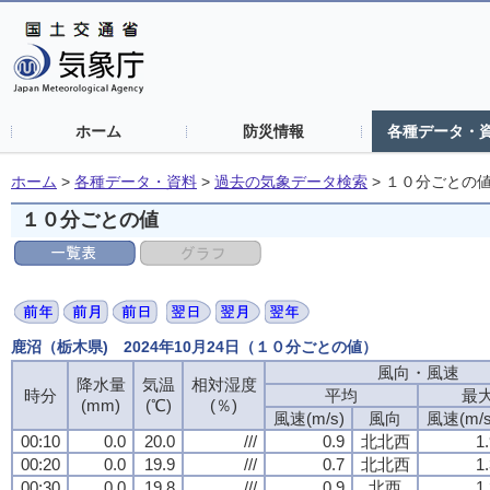
ホーム
防災情報
各種データ・
ホーム
>
各種データ・資料
>
過去の気象データ検索
>
１０分ごとの
１０分ごとの値
鹿沼（栃木県) 2024年10月24日（１０分ごとの値）
風向・風速
風向・風速
風向・風速
風向・風速
降水量
降水量
降水量
降水量
気温
気温
気温
気温
相対湿度
相対湿度
相対湿度
相対湿度
時分
時分
時分
時分
平均
平均
平均
平均
最
最
最
最
(mm)
(mm)
(mm)
(mm)
(℃)
(℃)
(℃)
(℃)
(％)
(％)
(％)
(％)
風速(m/s)
風速(m/s)
風速(m/s)
風速(m/s)
風向
風向
風向
風向
風速(m/s
風速(m/s
風速(m/s
風速(m/s
00:10
00:10
00:10
00:10
0.0
0.0
0.0
0.0
20.0
20.0
20.0
20.0
///
///
///
///
0.9
0.9
0.9
0.9
北北西
北北西
北北西
北北西
1
1
1
1
00:20
00:20
00:20
00:20
0.0
0.0
0.0
0.0
19.9
19.9
19.9
19.9
///
///
///
///
0.7
0.7
0.7
0.7
北北西
北北西
北北西
北北西
1
1
1
1
00:30
00:30
00:30
00:30
0.0
0.0
0.0
0.0
19.8
19.8
19.8
19.8
///
///
///
///
0.9
0.9
0.9
0.9
北西
北西
北西
北西
1
1
1
1