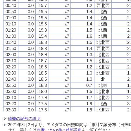
00:40
00:40
00:40
00:40
0.0
0.0
0.0
0.0
19.7
19.7
19.7
19.7
///
///
///
///
1.2
1.2
1.2
1.2
西北西
西北西
西北西
西北西
2
2
2
2
00:50
00:50
00:50
00:50
0.0
0.0
0.0
0.0
19.5
19.5
19.5
19.5
///
///
///
///
1.4
1.4
1.4
1.4
北西
北西
北西
北西
2
2
2
2
01:00
01:00
01:00
01:00
0.0
0.0
0.0
0.0
19.5
19.5
19.5
19.5
///
///
///
///
1.4
1.4
1.4
1.4
北西
北西
北西
北西
2
2
2
2
01:10
01:10
01:10
01:10
0.0
0.0
0.0
0.0
19.5
19.5
19.5
19.5
///
///
///
///
1.4
1.4
1.4
1.4
北西
北西
北西
北西
2
2
2
2
01:20
01:20
01:20
01:20
0.0
0.0
0.0
0.0
19.3
19.3
19.3
19.3
///
///
///
///
1.5
1.5
1.5
1.5
北西
北西
北西
北西
2
2
2
2
01:30
01:30
01:30
01:30
0.0
0.0
0.0
0.0
19.4
19.4
19.4
19.4
///
///
///
///
1.6
1.6
1.6
1.6
北西
北西
北西
北西
2
2
2
2
01:40
01:40
01:40
01:40
0.0
0.0
0.0
0.0
18.8
18.8
18.8
18.8
///
///
///
///
1.5
1.5
1.5
1.5
北北西
北北西
北北西
北北西
2
2
2
2
01:50
01:50
01:50
01:50
0.0
0.0
0.0
0.0
18.8
18.8
18.8
18.8
///
///
///
///
1.4
1.4
1.4
1.4
西北西
西北西
西北西
西北西
2
2
2
2
02:00
02:00
02:00
02:00
0.0
0.0
0.0
0.0
18.9
18.9
18.9
18.9
///
///
///
///
1.3
1.3
1.3
1.3
北北西
北北西
北北西
北北西
2
2
2
2
02:10
02:10
02:10
02:10
0.0
0.0
0.0
0.0
18.7
18.7
18.7
18.7
///
///
///
///
1.5
1.5
1.5
1.5
北北西
北北西
北北西
北北西
2
2
2
2
02:20
02:20
02:20
02:20
0.0
0.0
0.0
0.0
18.6
18.6
18.6
18.6
///
///
///
///
1.2
1.2
1.2
1.2
北北西
北北西
北北西
北北西
2
2
2
2
02:30
02:30
02:30
02:30
0.0
0.0
0.0
0.0
18.5
18.5
18.5
18.5
///
///
///
///
1.0
1.0
1.0
1.0
北北西
北北西
北北西
北北西
1
1
1
1
02:40
02:40
02:40
02:40
0.0
0.0
0.0
0.0
18.5
18.5
18.5
18.5
///
///
///
///
1.0
1.0
1.0
1.0
北
北
北
北
2
2
2
2
02:50
02:50
02:50
02:50
0.0
0.0
0.0
0.0
18.3
18.3
18.3
18.3
///
///
///
///
0.7
0.7
0.7
0.7
北東
北東
北東
北東
1
1
1
1
03:00
03:00
03:00
03:00
0.0
0.0
0.0
0.0
18.0
18.0
18.0
18.0
///
///
///
///
1.5
1.5
1.5
1.5
北北東
北北東
北北東
北北東
1
1
1
1
03:10
03:10
03:10
03:10
0.0
0.0
0.0
0.0
17.9
17.9
17.9
17.9
///
///
///
///
1.7
1.7
1.7
1.7
北北西
北北西
北北西
北北西
2
2
2
2
03:20
03:20
03:20
03:20
0.0
0.0
0.0
0.0
17.5
17.5
17.5
17.5
///
///
///
///
1.9
1.9
1.9
1.9
北西
北西
北西
北西
3
3
3
3
03:30
03:30
03:30
03:30
0.0
0.0
0.0
0.0
17.6
17.6
17.6
17.6
///
///
///
///
1.9
1.9
1.9
1.9
北北西
北北西
北北西
北北西
2
2
2
2
03:40
03:40
03:40
03:40
0.0
0.0
0.0
0.0
17.3
17.3
17.3
17.3
///
///
///
///
2.1
2.1
2.1
2.1
北北西
北北西
北北西
北北西
3
3
3
3
値欄の記号の説明
03:50
03:50
03:50
03:50
0.0
0.0
0.0
0.0
17.4
17.4
17.4
17.4
///
///
///
///
2.5
2.5
2.5
2.5
北西
北西
北西
北西
4
4
4
4
2021年3月2日より、アメダスの日照時間は「推計気象分布（日
04:00
04:00
04:00
04:00
0.0
0.0
0.0
0.0
17.5
17.5
17.5
17.5
///
///
///
///
2.6
2.6
2.6
2.6
北北西
北北西
北北西
北北西
4
4
4
4
せん。詳しくは
要素ごとの値の補足説明
をご覧ください。