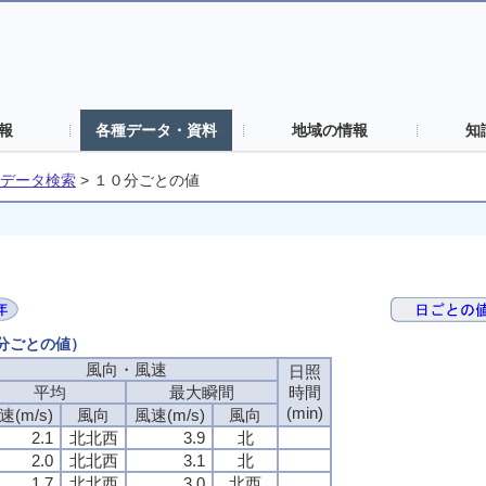
報
各種データ・資料
地域の情報
知
データ検索
>
１０分ごとの値
０分ごとの値）
風向・風速
日照
平均
最大瞬間
時間
(min)
速(m/s)
風向
風速(m/s)
風向
2.1
北北西
3.9
北
2.0
北北西
3.1
北
1.7
北北西
3.0
北西