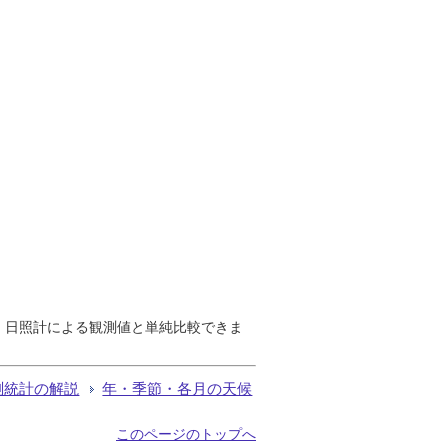
で、日照計による観測値と単純比較できま
測統計の解説
年・季節・各月の天候
このページのトップへ