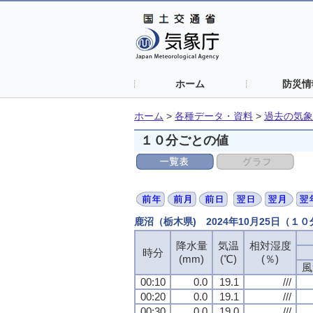
ホーム
防災情
ホーム
>
各種データ・資料
>
過去の気象
１０分ごとの値
鹿沼（栃木県) 2024年10月25日（１
降水量
気温
相対湿度
時分
(mm)
(℃)
(％)
風
00:10
0.0
19.1
///
00:20
0.0
19.1
///
00:30
0.0
19.0
///