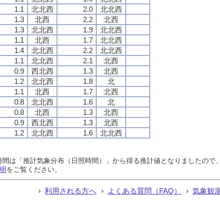
1.1
北北西
2.0
北北西
1.3
北西
2.2
北西
1.3
北北西
1.9
北北西
1.1
北西
1.7
北北西
1.4
北北西
2.2
北北西
1.1
北北西
2.1
北西
0.9
西北西
1.3
北西
1.2
北北西
1.8
北
1.1
北西
1.7
北西
0.8
北北西
1.6
北
0.8
北西
1.3
北西
0.9
西北西
1.3
北西
1.2
北北西
1.6
北北西
日照時間は「推計気象分布（日照時間）」から得る推計値となりましたの
明
をご覧ください。
利用される方へ
よくある質問（FAQ）
気象観