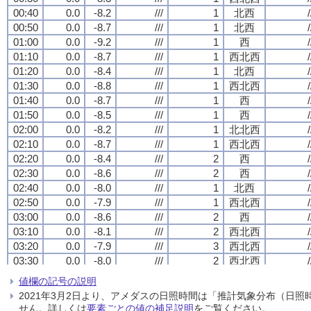
00:40
00:40
00:40
00:40
0.0
0.0
0.0
0.0
-8.2
-8.2
-8.2
-8.2
///
///
///
///
1
1
1
1
北西
北西
北西
北西
/
/
/
/
00:50
00:50
00:50
00:50
0.0
0.0
0.0
0.0
-8.7
-8.7
-8.7
-8.7
///
///
///
///
1
1
1
1
北西
北西
北西
北西
/
/
/
/
01:00
01:00
01:00
01:00
0.0
0.0
0.0
0.0
-9.2
-9.2
-9.2
-9.2
///
///
///
///
1
1
1
1
西
西
西
西
/
/
/
/
01:10
01:10
01:10
01:10
0.0
0.0
0.0
0.0
-8.7
-8.7
-8.7
-8.7
///
///
///
///
1
1
1
1
西北西
西北西
西北西
西北西
/
/
/
/
01:20
01:20
01:20
01:20
0.0
0.0
0.0
0.0
-8.4
-8.4
-8.4
-8.4
///
///
///
///
1
1
1
1
北西
北西
北西
北西
/
/
/
/
01:30
01:30
01:30
01:30
0.0
0.0
0.0
0.0
-8.8
-8.8
-8.8
-8.8
///
///
///
///
1
1
1
1
西北西
西北西
西北西
西北西
/
/
/
/
01:40
01:40
01:40
01:40
0.0
0.0
0.0
0.0
-8.7
-8.7
-8.7
-8.7
///
///
///
///
1
1
1
1
西
西
西
西
/
/
/
/
01:50
01:50
01:50
01:50
0.0
0.0
0.0
0.0
-8.5
-8.5
-8.5
-8.5
///
///
///
///
1
1
1
1
西
西
西
西
/
/
/
/
02:00
02:00
02:00
02:00
0.0
0.0
0.0
0.0
-8.2
-8.2
-8.2
-8.2
///
///
///
///
1
1
1
1
北北西
北北西
北北西
北北西
/
/
/
/
02:10
02:10
02:10
02:10
0.0
0.0
0.0
0.0
-8.7
-8.7
-8.7
-8.7
///
///
///
///
1
1
1
1
西北西
西北西
西北西
西北西
/
/
/
/
02:20
02:20
02:20
02:20
0.0
0.0
0.0
0.0
-8.4
-8.4
-8.4
-8.4
///
///
///
///
2
2
2
2
西
西
西
西
/
/
/
/
02:30
02:30
02:30
02:30
0.0
0.0
0.0
0.0
-8.6
-8.6
-8.6
-8.6
///
///
///
///
2
2
2
2
西
西
西
西
/
/
/
/
02:40
02:40
02:40
02:40
0.0
0.0
0.0
0.0
-8.0
-8.0
-8.0
-8.0
///
///
///
///
1
1
1
1
北西
北西
北西
北西
/
/
/
/
02:50
02:50
02:50
02:50
0.0
0.0
0.0
0.0
-7.9
-7.9
-7.9
-7.9
///
///
///
///
1
1
1
1
西北西
西北西
西北西
西北西
/
/
/
/
03:00
03:00
03:00
03:00
0.0
0.0
0.0
0.0
-8.6
-8.6
-8.6
-8.6
///
///
///
///
2
2
2
2
西
西
西
西
/
/
/
/
03:10
03:10
03:10
03:10
0.0
0.0
0.0
0.0
-8.1
-8.1
-8.1
-8.1
///
///
///
///
2
2
2
2
西北西
西北西
西北西
西北西
/
/
/
/
03:20
03:20
03:20
03:20
0.0
0.0
0.0
0.0
-7.9
-7.9
-7.9
-7.9
///
///
///
///
3
3
3
3
西北西
西北西
西北西
西北西
/
/
/
/
03:30
03:30
03:30
03:30
0.0
0.0
0.0
0.0
-8.0
-8.0
-8.0
-8.0
///
///
///
///
2
2
2
2
西北西
西北西
西北西
西北西
/
/
/
/
03:40
03:40
03:40
03:40
0.0
0.0
0.0
0.0
-7.9
-7.9
-7.9
-7.9
///
///
///
///
2
2
2
2
北西
北西
北西
北西
/
/
/
/
値欄の記号の説明
03:50
03:50
03:50
03:50
0.0
0.0
0.0
0.0
-8.3
-8.3
-8.3
-8.3
///
///
///
///
2
2
2
2
西
西
西
西
/
/
/
/
2021年3月2日より、アメダスの日照時間は「推計気象分布（日
04:00
04:00
04:00
04:00
0.0
0.0
0.0
0.0
-7.2
-7.2
-7.2
-7.2
///
///
///
///
2
2
2
2
北西
北西
北西
北西
/
/
/
/
せん。詳しくは
要素ごとの値の補足説明
をご覧ください。