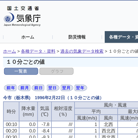
ホーム
防災情報
各種データ・
ホーム
>
各種データ・資料
>
過去の気象データ検索
>
１０分ごとの
１０分ごとの値
今市（栃木県) 1996年2月22日（１０分ごとの値）
風向・風速
風向・風速
風向・風速
風向・風速
降水量
降水量
降水量
降水量
気温
気温
気温
気温
相対湿度
相対湿度
相対湿度
相対湿度
時分
時分
時分
時分
平均
平均
平均
平均
最大
最大
最大
最大
(mm)
(mm)
(mm)
(mm)
(℃)
(℃)
(℃)
(℃)
(％)
(％)
(％)
(％)
風速(m/s)
風速(m/s)
風速(m/s)
風速(m/s)
風向
風向
風向
風向
風速(m/s
風速(m/s
風速(m/s
風速(m/s
00:10
00:10
00:10
00:10
0.0
0.0
0.0
0.0
-7.8
-7.8
-7.8
-7.8
///
///
///
///
1
1
1
1
北西
北西
北西
北西
/
/
/
/
00:20
00:20
00:20
00:20
0.0
0.0
0.0
0.0
-8.4
-8.4
-8.4
-8.4
///
///
///
///
1
1
1
1
西北西
西北西
西北西
西北西
/
/
/
/
00:30
00:30
00:30
00:30
0.0
0.0
0.0
0.0
-8.3
-8.3
-8.3
-8.3
///
///
///
///
1
1
1
1
西北西
西北西
西北西
西北西
/
/
/
/