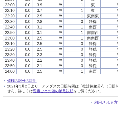
22:00
0.0
3.9
///
1
東
/
22:10
0.0
3.7
///
1
東
/
22:20
0.0
2.9
///
1
東南東
/
22:30
0.0
2.8
///
0
静穏
/
22:40
0.0
3.1
///
1
南西
/
22:50
0.0
3.1
///
1
南南西
/
23:00
0.0
2.9
///
1
南南西
/
23:10
0.0
2.5
///
0
静穏
/
23:20
0.0
2.5
///
0
静穏
/
23:30
0.0
2.3
///
0
静穏
/
23:40
0.0
2.2
///
0
静穏
/
23:50
0.0
2.1
///
0
静穏
/
24:00
0.0
2.5
///
1
南西
/
値欄の記号の説明
2021年3月2日より、アメダスの日照時間は「推計気象分布（日
せん。詳しくは
要素ごとの値の補足説明
をご覧ください。
利用される方