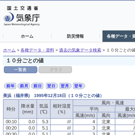
ホーム
防災情報
各種データ・
ホーム
>
各種データ・資料
>
過去の気象データ検索
>
１０分ごとの
１０分ごとの値
美浜（福井県) 1995年12月18日（１０分ごとの値）
風向・風速
降水量
気温
相対湿度
時分
平均
最大
(mm)
(℃)
(％)
風速(m/s)
風向
風速(m/s
00:10
0.0
5.3
///
4
北東
/
00:20
0.0
5.1
///
3
北東
/
00:30
0.0
5.1
///
3
北東
/