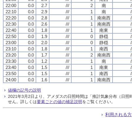
22:00
0.0
2.7
///
2
南
/
22:10
0.0
2.9
///
1
南
/
22:20
0.0
2.8
///
1
南南西
/
22:30
0.0
2.6
///
1
南南西
/
22:40
0.0
1.8
///
1
南東
/
22:50
0.0
1.9
///
0
静穏
/
23:00
0.0
2.0
///
0
静穏
/
23:10
0.0
1.8
///
1
南西
/
23:20
0.0
1.7
///
2
南南西
/
23:30
0.0
1.2
///
1
南
/
23:40
0.0
1.5
///
1
南東
/
23:50
0.0
1.5
///
1
南西
/
24:00
0.0
1.6
///
1
南南西
/
値欄の記号の説明
2021年3月2日より、アメダスの日照時間は「推計気象分布（日
せん。詳しくは
要素ごとの値の補足説明
をご覧ください。
利用される方