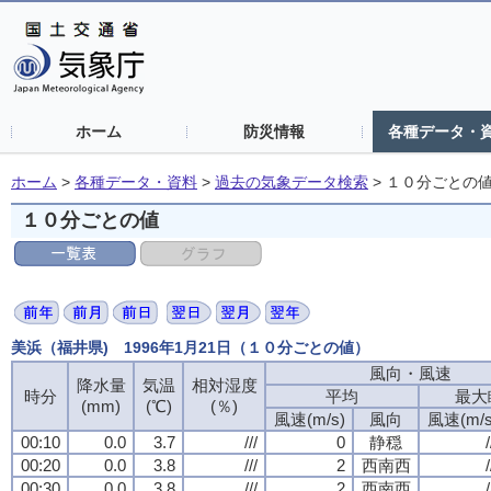
ホーム
防災情報
各種データ・
ホーム
>
各種データ・資料
>
過去の気象データ検索
>
１０分ごとの
１０分ごとの値
美浜（福井県) 1996年1月21日（１０分ごとの値）
風向・風速
降水量
気温
相対湿度
時分
平均
最大
(mm)
(℃)
(％)
風速(m/s)
風向
風速(m/s
00:10
0.0
3.7
///
0
静穏
/
00:20
0.0
3.8
///
2
西南西
/
00:30
0.0
3.8
///
2
西南西
/