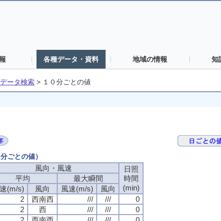
報
各種データ・資料
地域の情報
知
データ検索
>
１０分ごとの値
０分ごとの値）
風向・風速
日照
平均
最大瞬間
時間
(min)
速(m/s)
風向
風速(m/s)
風向
2
西南西
///
///
0
2
西
///
///
0
2
西南西
///
///
0