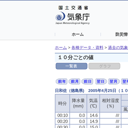
ホーム
防災情
ホーム
>
各種データ・資料
>
過去の気象
１０分ごとの値
日和佐（徳島県) 2005年4月25日（１
降水量
気温
相対湿度
時分
(mm)
(℃)
(％)
風
00:10
0.0
14.6
///
00:20
0.0
14.9
///
00:30
0.0
15.0
///