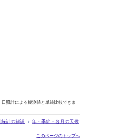
で、日照計による観測値と単純比較できま
測統計の解説
年・季節・各月の天候
このページのトップへ