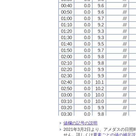
00:40
00:40
00:40
00:40
0.0
0.0
0.0
0.0
9.6
9.6
9.6
9.6
///
///
///
///
00:50
00:50
00:50
00:50
0.0
0.0
0.0
0.0
9.6
9.6
9.6
9.6
///
///
///
///
01:00
01:00
01:00
01:00
0.0
0.0
0.0
0.0
9.7
9.7
9.7
9.7
///
///
///
///
01:10
01:10
01:10
01:10
0.0
0.0
0.0
0.0
9.2
9.2
9.2
9.2
///
///
///
///
01:20
01:20
01:20
01:20
0.0
0.0
0.0
0.0
9.3
9.3
9.3
9.3
///
///
///
///
01:30
01:30
01:30
01:30
0.0
0.0
0.0
0.0
9.3
9.3
9.3
9.3
///
///
///
///
01:40
01:40
01:40
01:40
0.0
0.0
0.0
0.0
9.5
9.5
9.5
9.5
///
///
///
///
01:50
01:50
01:50
01:50
0.0
0.0
0.0
0.0
9.7
9.7
9.7
9.7
///
///
///
///
02:00
02:00
02:00
02:00
0.0
0.0
0.0
0.0
9.8
9.8
9.8
9.8
///
///
///
///
02:10
02:10
02:10
02:10
0.0
0.0
0.0
0.0
9.8
9.8
9.8
9.8
///
///
///
///
02:20
02:20
02:20
02:20
0.0
0.0
0.0
0.0
9.9
9.9
9.9
9.9
///
///
///
///
02:30
02:30
02:30
02:30
0.0
0.0
0.0
0.0
9.9
9.9
9.9
9.9
///
///
///
///
02:40
02:40
02:40
02:40
0.0
0.0
0.0
0.0
10.1
10.1
10.1
10.1
///
///
///
///
02:50
02:50
02:50
02:50
0.0
0.0
0.0
0.0
10.2
10.2
10.2
10.2
///
///
///
///
03:00
03:00
03:00
03:00
0.0
0.0
0.0
0.0
10.0
10.0
10.0
10.0
///
///
///
///
03:10
03:10
03:10
03:10
0.0
0.0
0.0
0.0
10.0
10.0
10.0
10.0
///
///
///
///
03:20
03:20
03:20
03:20
0.0
0.0
0.0
0.0
9.9
9.9
9.9
9.9
///
///
///
///
03:30
03:30
03:30
03:30
0.0
0.0
0.0
0.0
9.8
9.8
9.8
9.8
///
///
///
///
03:40
03:40
03:40
03:40
0.0
0.0
0.0
0.0
9.2
9.2
9.2
9.2
///
///
///
///
値欄の記号の説明
03:50
03:50
03:50
03:50
0.0
0.0
0.0
0.0
9.2
9.2
9.2
9.2
///
///
///
///
2021年3月2日より、アメダスの
04:00
04:00
04:00
04:00
0.0
0.0
0.0
0.0
9.6
9.6
9.6
9.6
///
///
///
///
せん。詳しくは
要素ごとの値の補足説