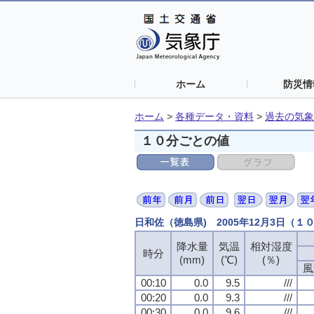
ホーム
防災情
ホーム
>
各種データ・資料
>
過去の気象
１０分ごとの値
日和佐（徳島県) 2005年12月3日（１
降水量
降水量
降水量
降水量
気温
気温
気温
気温
相対湿度
相対湿度
相対湿度
相対湿度
時分
時分
時分
時分
(mm)
(mm)
(mm)
(mm)
(℃)
(℃)
(℃)
(℃)
(％)
(％)
(％)
(％)
風
風
風
風
00:10
00:10
00:10
00:10
0.0
0.0
0.0
0.0
9.5
9.5
9.5
9.5
///
///
///
///
00:20
00:20
00:20
00:20
0.0
0.0
0.0
0.0
9.3
9.3
9.3
9.3
///
///
///
///
00:30
00:30
00:30
00:30
0.0
0.0
0.0
0.0
9.6
9.6
9.6
9.6
///
///
///
///