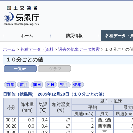
ホーム
防災情報
各種データ・
ホーム
>
各種データ・資料
>
過去の気象データ検索
>
１０分ごとの
１０分ごとの値
日和佐（徳島県) 2005年12月28日（１０分ごとの値）
風向・風速
風向・風速
風向・風速
風向・風速
降水量
降水量
降水量
降水量
気温
気温
気温
気温
相対湿度
相対湿度
相対湿度
相対湿度
時分
時分
時分
時分
平均
平均
平均
平均
最大
最大
最大
最大
(mm)
(mm)
(mm)
(mm)
(℃)
(℃)
(℃)
(℃)
(％)
(％)
(％)
(％)
風速(m/s)
風速(m/s)
風速(m/s)
風速(m/s)
風向
風向
風向
風向
風速(m/s
風速(m/s
風速(m/s
風速(m/s
00:10
00:10
00:10
00:10
0.0
0.0
0.0
0.0
0.4
0.4
0.4
0.4
///
///
///
///
2
2
2
2
西北西
西北西
西北西
西北西
/
/
/
/
00:20
00:20
00:20
00:20
0.0
0.0
0.0
0.0
0.4
0.4
0.4
0.4
///
///
///
///
2
2
2
2
西南西
西南西
西南西
西南西
/
/
/
/
00:30
00:30
00:30
00:30
0.0
0.0
0.0
0.0
0.2
0.2
0.2
0.2
///
///
///
///
2
2
2
2
西
西
西
西
/
/
/
/