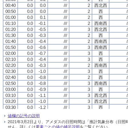
00:40
00:40
00:40
00:40
0.0
0.0
0.0
0.0
0.0
0.0
0.0
0.0
///
///
///
///
2
2
2
2
西北西
西北西
西北西
西北西
/
/
/
/
00:50
00:50
00:50
00:50
0.0
0.0
0.0
0.0
0.0
0.0
0.0
0.0
///
///
///
///
2
2
2
2
西
西
西
西
/
/
/
/
01:00
01:00
01:00
01:00
0.0
0.0
0.0
0.0
0.1
0.1
0.1
0.1
///
///
///
///
2
2
2
2
西
西
西
西
/
/
/
/
01:10
01:10
01:10
01:10
0.0
0.0
0.0
0.0
-0.1
-0.1
-0.1
-0.1
///
///
///
///
2
2
2
2
西南西
西南西
西南西
西南西
/
/
/
/
01:20
01:20
01:20
01:20
0.0
0.0
0.0
0.0
-0.5
-0.5
-0.5
-0.5
///
///
///
///
3
3
3
3
西北西
西北西
西北西
西北西
/
/
/
/
01:30
01:30
01:30
01:30
0.0
0.0
0.0
0.0
-0.3
-0.3
-0.3
-0.3
///
///
///
///
2
2
2
2
西
西
西
西
/
/
/
/
01:40
01:40
01:40
01:40
0.0
0.0
0.0
0.0
-0.4
-0.4
-0.4
-0.4
///
///
///
///
2
2
2
2
西南西
西南西
西南西
西南西
/
/
/
/
01:50
01:50
01:50
01:50
0.0
0.0
0.0
0.0
-0.6
-0.6
-0.6
-0.6
///
///
///
///
3
3
3
3
西南西
西南西
西南西
西南西
/
/
/
/
02:00
02:00
02:00
02:00
0.0
0.0
0.0
0.0
-0.7
-0.7
-0.7
-0.7
///
///
///
///
3
3
3
3
西
西
西
西
/
/
/
/
02:10
02:10
02:10
02:10
0.0
0.0
0.0
0.0
-0.4
-0.4
-0.4
-0.4
///
///
///
///
3
3
3
3
西
西
西
西
/
/
/
/
02:20
02:20
02:20
02:20
0.0
0.0
0.0
0.0
-0.3
-0.3
-0.3
-0.3
///
///
///
///
2
2
2
2
西南西
西南西
西南西
西南西
/
/
/
/
02:30
02:30
02:30
02:30
0.0
0.0
0.0
0.0
-1.0
-1.0
-1.0
-1.0
///
///
///
///
3
3
3
3
西
西
西
西
/
/
/
/
02:40
02:40
02:40
02:40
0.0
0.0
0.0
0.0
-0.8
-0.8
-0.8
-0.8
///
///
///
///
2
2
2
2
西
西
西
西
/
/
/
/
02:50
02:50
02:50
02:50
0.0
0.0
0.0
0.0
-0.8
-0.8
-0.8
-0.8
///
///
///
///
3
3
3
3
西南西
西南西
西南西
西南西
/
/
/
/
03:00
03:00
03:00
03:00
0.0
0.0
0.0
0.0
-0.9
-0.9
-0.9
-0.9
///
///
///
///
3
3
3
3
西
西
西
西
/
/
/
/
03:10
03:10
03:10
03:10
0.0
0.0
0.0
0.0
-1.1
-1.1
-1.1
-1.1
///
///
///
///
3
3
3
3
西北西
西北西
西北西
西北西
/
/
/
/
03:20
03:20
03:20
03:20
0.0
0.0
0.0
0.0
-1.0
-1.0
-1.0
-1.0
///
///
///
///
3
3
3
3
西北西
西北西
西北西
西北西
/
/
/
/
03:30
03:30
03:30
03:30
0.0
0.0
0.0
0.0
-1.2
-1.2
-1.2
-1.2
///
///
///
///
3
3
3
3
西
西
西
西
/
/
/
/
03:40
03:40
03:40
03:40
0.0
0.0
0.0
0.0
-0.8
-0.8
-0.8
-0.8
///
///
///
///
2
2
2
2
西南西
西南西
西南西
西南西
/
/
/
/
値欄の記号の説明
03:50
03:50
03:50
03:50
0.0
0.0
0.0
0.0
-0.9
-0.9
-0.9
-0.9
///
///
///
///
3
3
3
3
西南西
西南西
西南西
西南西
/
/
/
/
2021年3月2日より、アメダスの日照時間は「推計気象分布（日
04:00
04:00
04:00
04:00
0.0
0.0
0.0
0.0
-1.4
-1.4
-1.4
-1.4
///
///
///
///
3
3
3
3
西
西
西
西
/
/
/
/
せん。詳しくは
要素ごとの値の補足説明
をご覧ください。