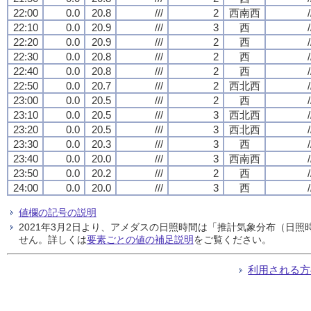
22:00
0.0
20.8
///
2
西南西
/
22:10
0.0
20.9
///
3
西
/
22:20
0.0
20.9
///
2
西
/
22:30
0.0
20.8
///
2
西
/
22:40
0.0
20.8
///
2
西
/
22:50
0.0
20.7
///
2
西北西
/
23:00
0.0
20.5
///
2
西
/
23:10
0.0
20.5
///
3
西北西
/
23:20
0.0
20.5
///
3
西北西
/
23:30
0.0
20.3
///
3
西
/
23:40
0.0
20.0
///
3
西南西
/
23:50
0.0
20.2
///
2
西
/
24:00
0.0
20.0
///
3
西
/
値欄の記号の説明
2021年3月2日より、アメダスの日照時間は「推計気象分布（日
せん。詳しくは
要素ごとの値の補足説明
をご覧ください。
利用される方