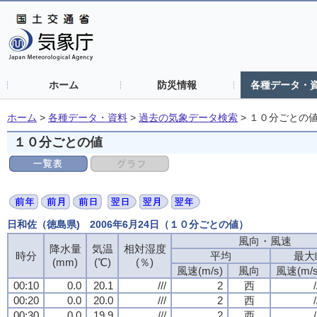
ホーム
防災情報
各種データ・
ホーム
>
各種データ・資料
>
過去の気象データ検索
>
１０分ごとの
１０分ごとの値
日和佐（徳島県) 2006年6月24日（１０分ごとの値）
風向・風速
降水量
気温
相対湿度
時分
平均
最大
(mm)
(℃)
(％)
風速(m/s)
風向
風速(m/s
00:10
0.0
20.1
///
2
西
/
00:20
0.0
20.0
///
2
西
/
00:30
0.0
19.9
///
2
西
/