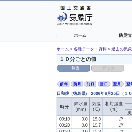
ホーム
防災情
ホーム
>
各種データ・資料
>
過去の気象
１０分ごとの値
日和佐（徳島県) 2006年6月25日（１
降水量
気温
相対湿度
時分
(mm)
(℃)
(％)
風
00:10
0.0
19.8
///
00:20
0.0
19.7
///
00:30
0.0
19.8
///