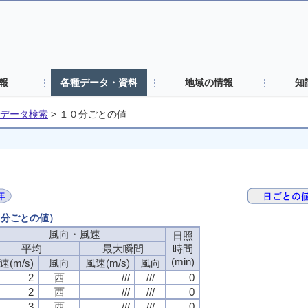
報
各種データ・資料
地域の情報
知
データ検索
>
１０分ごとの値
０分ごとの値）
風向・風速
日照
平均
最大瞬間
時間
(min)
速(m/s)
風向
風速(m/s)
風向
2
西
///
///
0
2
西
///
///
0
3
西
///
///
0