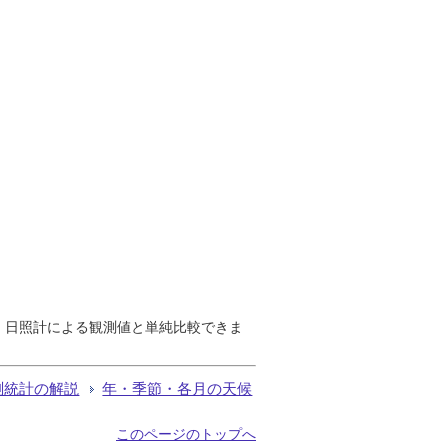
で、日照計による観測値と単純比較できま
測統計の解説
年・季節・各月の天候
このページのトップへ