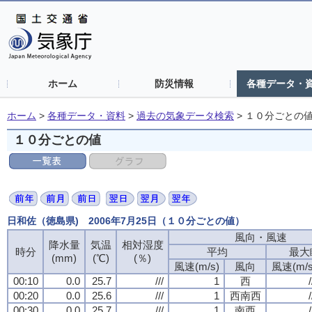
ホーム
防災情報
各種データ・
ホーム
>
各種データ・資料
>
過去の気象データ検索
>
１０分ごとの
１０分ごとの値
日和佐（徳島県) 2006年7月25日（１０分ごとの値）
風向・風速
降水量
気温
相対湿度
時分
平均
最大
(mm)
(℃)
(％)
風速(m/s)
風向
風速(m/s
00:10
0.0
25.7
///
1
西
/
00:20
0.0
25.6
///
1
西南西
/
00:30
0.0
25.7
///
1
南西
/