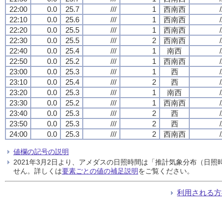
22:00
0.0
25.7
///
1
西南西
/
22:10
0.0
25.6
///
1
西南西
/
22:20
0.0
25.5
///
1
西南西
/
22:30
0.0
25.5
///
2
西南西
/
22:40
0.0
25.4
///
1
南西
/
22:50
0.0
25.2
///
1
西南西
/
23:00
0.0
25.3
///
1
西
/
23:10
0.0
25.4
///
2
西
/
23:20
0.0
25.3
///
1
南西
/
23:30
0.0
25.2
///
1
西南西
/
23:40
0.0
25.3
///
2
西
/
23:50
0.0
25.3
///
2
西
/
24:00
0.0
25.3
///
2
西南西
/
値欄の記号の説明
2021年3月2日より、アメダスの日照時間は「推計気象分布（日
せん。詳しくは
要素ごとの値の補足説明
をご覧ください。
利用される方