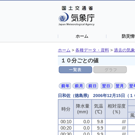
ホーム
防災情
ホーム
>
各種データ・資料
>
過去の気象
１０分ごとの値
日和佐（徳島県) 2006年12月15日（
降水量
降水量
降水量
降水量
気温
気温
気温
気温
相対湿度
相対湿度
相対湿度
相対湿度
時分
時分
時分
時分
(mm)
(mm)
(mm)
(mm)
(℃)
(℃)
(℃)
(℃)
(％)
(％)
(％)
(％)
風
風
風
風
00:10
00:10
00:10
00:10
0.0
0.0
0.0
0.0
9.8
9.8
9.8
9.8
///
///
///
///
00:20
00:20
00:20
00:20
0.0
0.0
0.0
0.0
9.9
9.9
9.9
9.9
///
///
///
///
00:30
00:30
00:30
00:30
0.0
0.0
0.0
0.0
9.9
9.9
9.9
9.9
///
///
///
///