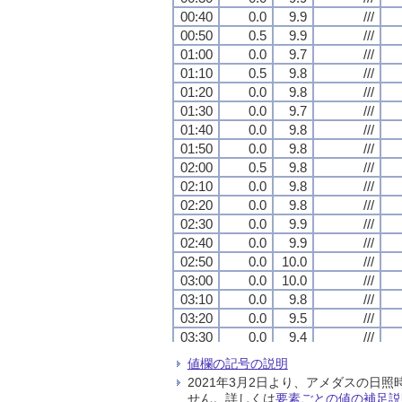
00:40
00:40
00:40
00:40
0.0
0.0
0.0
0.0
9.9
9.9
9.9
9.9
///
///
///
///
00:50
00:50
00:50
00:50
0.5
0.5
0.5
0.5
9.9
9.9
9.9
9.9
///
///
///
///
01:00
01:00
01:00
01:00
0.0
0.0
0.0
0.0
9.7
9.7
9.7
9.7
///
///
///
///
01:10
01:10
01:10
01:10
0.5
0.5
0.5
0.5
9.8
9.8
9.8
9.8
///
///
///
///
01:20
01:20
01:20
01:20
0.0
0.0
0.0
0.0
9.8
9.8
9.8
9.8
///
///
///
///
01:30
01:30
01:30
01:30
0.0
0.0
0.0
0.0
9.7
9.7
9.7
9.7
///
///
///
///
01:40
01:40
01:40
01:40
0.0
0.0
0.0
0.0
9.8
9.8
9.8
9.8
///
///
///
///
01:50
01:50
01:50
01:50
0.0
0.0
0.0
0.0
9.8
9.8
9.8
9.8
///
///
///
///
02:00
02:00
02:00
02:00
0.5
0.5
0.5
0.5
9.8
9.8
9.8
9.8
///
///
///
///
02:10
02:10
02:10
02:10
0.0
0.0
0.0
0.0
9.8
9.8
9.8
9.8
///
///
///
///
02:20
02:20
02:20
02:20
0.0
0.0
0.0
0.0
9.8
9.8
9.8
9.8
///
///
///
///
02:30
02:30
02:30
02:30
0.0
0.0
0.0
0.0
9.9
9.9
9.9
9.9
///
///
///
///
02:40
02:40
02:40
02:40
0.0
0.0
0.0
0.0
9.9
9.9
9.9
9.9
///
///
///
///
02:50
02:50
02:50
02:50
0.0
0.0
0.0
0.0
10.0
10.0
10.0
10.0
///
///
///
///
03:00
03:00
03:00
03:00
0.0
0.0
0.0
0.0
10.0
10.0
10.0
10.0
///
///
///
///
03:10
03:10
03:10
03:10
0.0
0.0
0.0
0.0
9.8
9.8
9.8
9.8
///
///
///
///
03:20
03:20
03:20
03:20
0.0
0.0
0.0
0.0
9.5
9.5
9.5
9.5
///
///
///
///
03:30
03:30
03:30
03:30
0.0
0.0
0.0
0.0
9.4
9.4
9.4
9.4
///
///
///
///
03:40
03:40
03:40
03:40
0.0
0.0
0.0
0.0
9.9
9.9
9.9
9.9
///
///
///
///
値欄の記号の説明
03:50
03:50
03:50
03:50
0.0
0.0
0.0
0.0
10.2
10.2
10.2
10.2
///
///
///
///
2021年3月2日より、アメダスの
04:00
04:00
04:00
04:00
0.0
0.0
0.0
0.0
9.6
9.6
9.6
9.6
///
///
///
///
せん。詳しくは
要素ごとの値の補足説