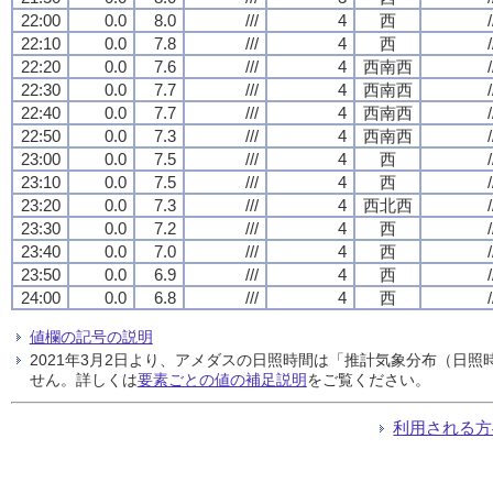
22:00
0.0
8.0
///
4
西
/
22:10
0.0
7.8
///
4
西
/
22:20
0.0
7.6
///
4
西南西
/
22:30
0.0
7.7
///
4
西南西
/
22:40
0.0
7.7
///
4
西南西
/
22:50
0.0
7.3
///
4
西南西
/
23:00
0.0
7.5
///
4
西
/
23:10
0.0
7.5
///
4
西
/
23:20
0.0
7.3
///
4
西北西
/
23:30
0.0
7.2
///
4
西
/
23:40
0.0
7.0
///
4
西
/
23:50
0.0
6.9
///
4
西
/
24:00
0.0
6.8
///
4
西
/
値欄の記号の説明
2021年3月2日より、アメダスの日照時間は「推計気象分布（日
せん。詳しくは
要素ごとの値の補足説明
をご覧ください。
利用される方