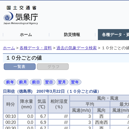
ホーム
防災情報
各種データ・
ホーム
>
各種データ・資料
>
過去の気象データ検索
>
１０分ごとの
１０分ごとの値
日和佐（徳島県) 2007年3月22日（１０分ごとの値）
風向・風速
降水量
気温
相対湿度
時分
平均
最大
(mm)
(℃)
(％)
風速(m/s)
風向
風速(m/s
00:10
0.0
6.7
///
3
西
/
00:20
0.0
6.9
///
3
西南西
/
00:30
0.0
6.7
///
3
西
/