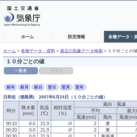
ホーム
防災情報
各種データ・
ホーム
>
各種データ・資料
>
過去の気象データ検索
>
１０分ごとの
１０分ごとの値
日和佐（徳島県) 2007年6月24日（１０分ごとの値）
風向・風速
降水量
気温
相対湿度
時分
平均
最大
(mm)
(℃)
(％)
風速(m/s)
風向
風速(m/s
00:10
0.0
21.9
///
2
東
/
00:20
0.0
21.9
///
2
東
/
00:30
0.0
21.9
///
1
東南東
/