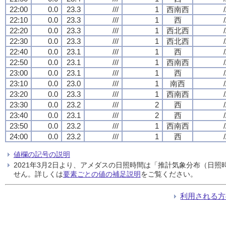
22:00
0.0
23.3
///
1
西南西
/
22:10
0.0
23.3
///
1
西
/
22:20
0.0
23.3
///
1
西北西
/
22:30
0.0
23.3
///
1
西北西
/
22:40
0.0
23.1
///
1
西
/
22:50
0.0
23.1
///
1
西南西
/
23:00
0.0
23.1
///
1
西
/
23:10
0.0
23.0
///
1
南西
/
23:20
0.0
23.3
///
1
西南西
/
23:30
0.0
23.2
///
2
西
/
23:40
0.0
23.1
///
2
西
/
23:50
0.0
23.2
///
1
西南西
/
24:00
0.0
23.2
///
1
西
/
値欄の記号の説明
2021年3月2日より、アメダスの日照時間は「推計気象分布（日
せん。詳しくは
要素ごとの値の補足説明
をご覧ください。
利用される方