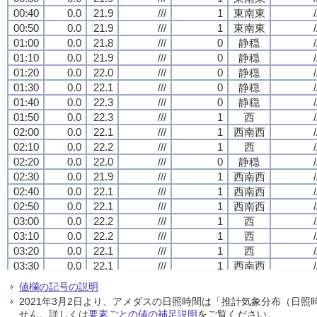
00:40
00:40
00:40
00:40
0.0
0.0
0.0
0.0
21.9
21.9
21.9
21.9
///
///
///
///
1
1
1
1
東南東
東南東
東南東
東南東
/
/
/
/
00:50
00:50
00:50
00:50
0.0
0.0
0.0
0.0
21.9
21.9
21.9
21.9
///
///
///
///
1
1
1
1
東南東
東南東
東南東
東南東
/
/
/
/
01:00
01:00
01:00
01:00
0.0
0.0
0.0
0.0
21.8
21.8
21.8
21.8
///
///
///
///
0
0
0
0
静穏
静穏
静穏
静穏
/
/
/
/
01:10
01:10
01:10
01:10
0.0
0.0
0.0
0.0
21.9
21.9
21.9
21.9
///
///
///
///
0
0
0
0
静穏
静穏
静穏
静穏
/
/
/
/
01:20
01:20
01:20
01:20
0.0
0.0
0.0
0.0
22.0
22.0
22.0
22.0
///
///
///
///
0
0
0
0
静穏
静穏
静穏
静穏
/
/
/
/
01:30
01:30
01:30
01:30
0.0
0.0
0.0
0.0
22.1
22.1
22.1
22.1
///
///
///
///
0
0
0
0
静穏
静穏
静穏
静穏
/
/
/
/
01:40
01:40
01:40
01:40
0.0
0.0
0.0
0.0
22.3
22.3
22.3
22.3
///
///
///
///
0
0
0
0
静穏
静穏
静穏
静穏
/
/
/
/
01:50
01:50
01:50
01:50
0.0
0.0
0.0
0.0
22.3
22.3
22.3
22.3
///
///
///
///
1
1
1
1
西
西
西
西
/
/
/
/
02:00
02:00
02:00
02:00
0.0
0.0
0.0
0.0
22.1
22.1
22.1
22.1
///
///
///
///
1
1
1
1
西南西
西南西
西南西
西南西
/
/
/
/
02:10
02:10
02:10
02:10
0.0
0.0
0.0
0.0
22.2
22.2
22.2
22.2
///
///
///
///
1
1
1
1
西
西
西
西
/
/
/
/
02:20
02:20
02:20
02:20
0.0
0.0
0.0
0.0
22.0
22.0
22.0
22.0
///
///
///
///
0
0
0
0
静穏
静穏
静穏
静穏
/
/
/
/
02:30
02:30
02:30
02:30
0.0
0.0
0.0
0.0
21.9
21.9
21.9
21.9
///
///
///
///
1
1
1
1
西南西
西南西
西南西
西南西
/
/
/
/
02:40
02:40
02:40
02:40
0.0
0.0
0.0
0.0
22.1
22.1
22.1
22.1
///
///
///
///
1
1
1
1
西南西
西南西
西南西
西南西
/
/
/
/
02:50
02:50
02:50
02:50
0.0
0.0
0.0
0.0
22.1
22.1
22.1
22.1
///
///
///
///
1
1
1
1
西南西
西南西
西南西
西南西
/
/
/
/
03:00
03:00
03:00
03:00
0.0
0.0
0.0
0.0
22.2
22.2
22.2
22.2
///
///
///
///
1
1
1
1
西
西
西
西
/
/
/
/
03:10
03:10
03:10
03:10
0.0
0.0
0.0
0.0
22.2
22.2
22.2
22.2
///
///
///
///
1
1
1
1
西
西
西
西
/
/
/
/
03:20
03:20
03:20
03:20
0.0
0.0
0.0
0.0
22.1
22.1
22.1
22.1
///
///
///
///
1
1
1
1
西
西
西
西
/
/
/
/
03:30
03:30
03:30
03:30
0.0
0.0
0.0
0.0
22.1
22.1
22.1
22.1
///
///
///
///
1
1
1
1
西南西
西南西
西南西
西南西
/
/
/
/
03:40
03:40
03:40
03:40
0.0
0.0
0.0
0.0
22.0
22.0
22.0
22.0
///
///
///
///
1
1
1
1
南西
南西
南西
南西
/
/
/
/
値欄の記号の説明
03:50
03:50
03:50
03:50
0.0
0.0
0.0
0.0
22.0
22.0
22.0
22.0
///
///
///
///
1
1
1
1
南西
南西
南西
南西
/
/
/
/
2021年3月2日より、アメダスの日照時間は「推計気象分布（日
04:00
04:00
04:00
04:00
0.0
0.0
0.0
0.0
22.1
22.1
22.1
22.1
///
///
///
///
1
1
1
1
西南西
西南西
西南西
西南西
/
/
/
/
せん。詳しくは
要素ごとの値の補足説明
をご覧ください。