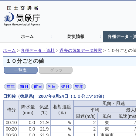
ホーム
防災情報
各種データ・
ホーム
>
各種データ・資料
>
過去の気象データ検索
>
１０分ごとの
１０分ごとの値
日和佐（徳島県) 2007年6月24日（１０分ごとの値）
風向・風速
風向・風速
風向・風速
風向・風速
降水量
降水量
降水量
降水量
気温
気温
気温
気温
相対湿度
相対湿度
相対湿度
相対湿度
時分
時分
時分
時分
平均
平均
平均
平均
最大
最大
最大
最大
(mm)
(mm)
(mm)
(mm)
(℃)
(℃)
(℃)
(℃)
(％)
(％)
(％)
(％)
風速(m/s)
風速(m/s)
風速(m/s)
風速(m/s)
風向
風向
風向
風向
風速(m/s
風速(m/s
風速(m/s
風速(m/s
00:10
00:10
00:10
00:10
0.0
0.0
0.0
0.0
21.9
21.9
21.9
21.9
///
///
///
///
2
2
2
2
東
東
東
東
/
/
/
/
00:20
00:20
00:20
00:20
0.0
0.0
0.0
0.0
21.9
21.9
21.9
21.9
///
///
///
///
2
2
2
2
東
東
東
東
/
/
/
/
00:30
00:30
00:30
00:30
0.0
0.0
0.0
0.0
21.9
21.9
21.9
21.9
///
///
///
///
1
1
1
1
東南東
東南東
東南東
東南東
/
/
/
/