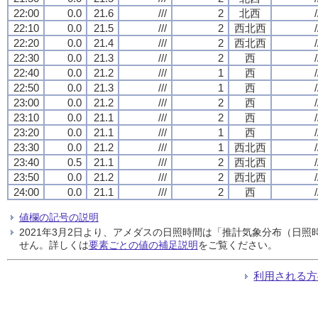
22:00
0.0
21.6
///
2
北西
/
22:10
0.0
21.5
///
2
西北西
/
22:20
0.0
21.4
///
2
西北西
/
22:30
0.0
21.3
///
2
西
/
22:40
0.0
21.2
///
1
西
/
22:50
0.0
21.3
///
1
西
/
23:00
0.0
21.2
///
2
西
/
23:10
0.0
21.1
///
2
西
/
23:20
0.0
21.1
///
1
西
/
23:30
0.0
21.2
///
1
西北西
/
23:40
0.5
21.1
///
2
西北西
/
23:50
0.0
21.2
///
2
西北西
/
24:00
0.0
21.1
///
2
西
/
値欄の記号の説明
2021年3月2日より、アメダスの日照時間は「推計気象分布（日
せん。詳しくは
要素ごとの値の補足説明
をご覧ください。
利用される方