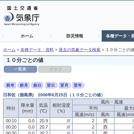
ホーム
防災情報
各種データ・
ホーム
>
各種データ・資料
>
過去の気象データ検索
>
１０分ごとの
１０分ごとの値
日和佐（徳島県) 2008年6月25日（１０分ごとの値）
風向・風速
降水量
気温
相対湿度
時分
平均
最大
(mm)
(℃)
(％)
風速(m/s)
風向
風速(m/s
00:10
0.0
20.9
///
2
西
/
00:20
0.0
20.7
///
2
西
/
00:30
0.0
20.7
///
2
西
/