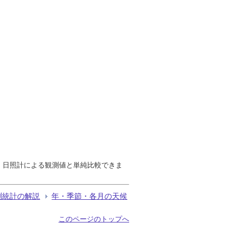
で、日照計による観測値と単純比較できま
測統計の解説
年・季節・各月の天候
このページのトップへ