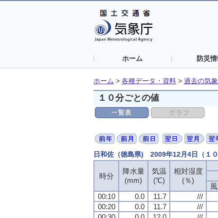
ホーム
防災情
ホーム
>
各種データ・資料
>
過去の気象
１０分ごとの値
日和佐（徳島県) 2009年12月4日（１
降水量
気温
相対湿度
時分
(mm)
(℃)
(％)
風
00:10
0.0
11.7
///
00:20
0.0
11.7
///
00:30
0.0
12.0
///