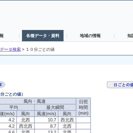
報
各種データ・資料
地域の情報
知
データ検索
>
１０分ごとの値
０分ごとの値）
風向・風速
日照
平均
最大瞬間
時間
(min)
速(m/s)
風向
風速(m/s)
風向
4.2
北西
10.7
西北西
4.2
西北西
8.7
北西
6.6
北西
13.2
北西