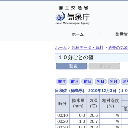
ホーム
防災情
ホーム
>
各種データ・資料
>
過去の気象
１０分ごとの値
日和佐（徳島県) 2010年12月3日（１
降水量
気温
相対湿度
時分
(mm)
(℃)
(％)
風
00:10
0.0
20.6
///
00:20
1.0
20.7
///
00:30
0.0
20.8
///