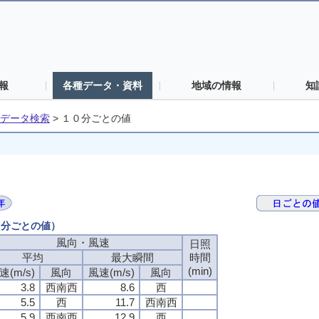
報
各種データ・資料
地域の情報
知
データ検索
>
１０分ごとの値
０分ごとの値）
風向・風速
日照
平均
最大瞬間
時間
(min)
速(m/s)
風向
風速(m/s)
風向
3.8
西南西
8.6
西
5.5
西
11.7
西南西
5.9
西南西
12.9
西