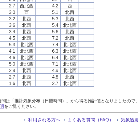
2.7
西北西
4.2
西
3.0
西
5.1
北西
3.2
北西
5.3
北西
3.6
北西
5.4
北北西
3.4
北西
5.6
北西
4.5
北西
7.2
北西
5.3
北北西
7.4
北北西
4.1
北北西
6.3
北北西
4.6
北北西
6.4
北北西
5.0
北北西
7.1
北北西
2.9
北西
4.9
北北西
2.7
北西
4.8
北西
1.6
北西
2.7
北北西
日照時間は「推計気象分布（日照時間）」から得る推計値となりましたの
明
をご覧ください。
利用される方へ
よくある質問（FAQ）
気象観