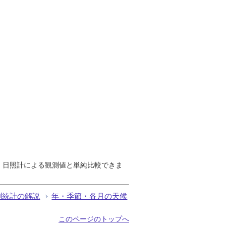
で、日照計による観測値と単純比較できま
測統計の解説
年・季節・各月の天候
このページのトップへ