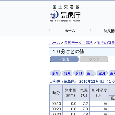
ホーム
防災情
ホーム
>
各種データ・資料
>
過去の気象
１０分ごとの値
日和佐（徳島県) 2010年12月4日（１
降水量
降水量
降水量
降水量
気温
気温
気温
気温
相対湿度
相対湿度
相対湿度
相対湿度
時分
時分
時分
時分
(mm)
(mm)
(mm)
(mm)
(℃)
(℃)
(℃)
(℃)
(％)
(％)
(％)
(％)
風
風
風
風
00:10
00:10
00:10
00:10
0.0
0.0
0.0
0.0
7.2
7.2
7.2
7.2
///
///
///
///
00:20
00:20
00:20
00:20
0.0
0.0
0.0
0.0
7.9
7.9
7.9
7.9
///
///
///
///
00:30
00:30
00:30
00:30
0.0
0.0
0.0
0.0
7.8
7.8
7.8
7.8
///
///
///
///