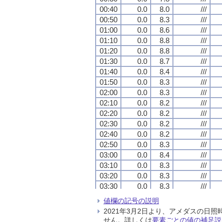
00:40
00:40
00:40
00:40
0.0
0.0
0.0
0.0
8.0
8.0
8.0
8.0
///
///
///
///
00:50
00:50
00:50
00:50
0.0
0.0
0.0
0.0
8.3
8.3
8.3
8.3
///
///
///
///
01:00
01:00
01:00
01:00
0.0
0.0
0.0
0.0
8.6
8.6
8.6
8.6
///
///
///
///
01:10
01:10
01:10
01:10
0.0
0.0
0.0
0.0
8.8
8.8
8.8
8.8
///
///
///
///
01:20
01:20
01:20
01:20
0.0
0.0
0.0
0.0
8.8
8.8
8.8
8.8
///
///
///
///
01:30
01:30
01:30
01:30
0.0
0.0
0.0
0.0
8.7
8.7
8.7
8.7
///
///
///
///
01:40
01:40
01:40
01:40
0.0
0.0
0.0
0.0
8.4
8.4
8.4
8.4
///
///
///
///
01:50
01:50
01:50
01:50
0.0
0.0
0.0
0.0
8.3
8.3
8.3
8.3
///
///
///
///
02:00
02:00
02:00
02:00
0.0
0.0
0.0
0.0
8.3
8.3
8.3
8.3
///
///
///
///
02:10
02:10
02:10
02:10
0.0
0.0
0.0
0.0
8.2
8.2
8.2
8.2
///
///
///
///
02:20
02:20
02:20
02:20
0.0
0.0
0.0
0.0
8.2
8.2
8.2
8.2
///
///
///
///
02:30
02:30
02:30
02:30
0.0
0.0
0.0
0.0
8.2
8.2
8.2
8.2
///
///
///
///
02:40
02:40
02:40
02:40
0.0
0.0
0.0
0.0
8.2
8.2
8.2
8.2
///
///
///
///
02:50
02:50
02:50
02:50
0.0
0.0
0.0
0.0
8.3
8.3
8.3
8.3
///
///
///
///
03:00
03:00
03:00
03:00
0.0
0.0
0.0
0.0
8.4
8.4
8.4
8.4
///
///
///
///
03:10
03:10
03:10
03:10
0.0
0.0
0.0
0.0
8.3
8.3
8.3
8.3
///
///
///
///
03:20
03:20
03:20
03:20
0.0
0.0
0.0
0.0
8.3
8.3
8.3
8.3
///
///
///
///
03:30
03:30
03:30
03:30
0.0
0.0
0.0
0.0
8.3
8.3
8.3
8.3
///
///
///
///
03:40
03:40
03:40
03:40
0.0
0.0
0.0
0.0
8.4
8.4
8.4
8.4
///
///
///
///
値欄の記号の説明
03:50
03:50
03:50
03:50
0.0
0.0
0.0
0.0
8.2
8.2
8.2
8.2
///
///
///
///
2021年3月2日より、アメダスの
04:00
04:00
04:00
04:00
0.0
0.0
0.0
0.0
8.1
8.1
8.1
8.1
///
///
///
///
せん。詳しくは
要素ごとの値の補足説