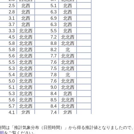
2.5
2.5
2.5
2.5
北西
北西
北西
北西
5.1
5.1
5.1
5.1
北西
北西
北西
北西
2.8
2.8
2.8
2.8
北西
北西
北西
北西
6.3
6.3
6.3
6.3
北西
北西
北西
北西
3.1
3.1
3.1
3.1
北西
北西
北西
北西
6.9
6.9
6.9
6.9
北西
北西
北西
北西
3.7
3.7
3.7
3.7
北西
北西
北西
北西
6.3
6.3
6.3
6.3
北西
北西
北西
北西
3.3
3.3
3.3
3.3
北北西
北北西
北北西
北北西
5.5
5.5
5.5
5.5
北西
北西
北西
北西
4.5
4.5
4.5
4.5
北北西
北北西
北北西
北北西
7.2
7.2
7.2
7.2
北北西
北北西
北北西
北北西
5.8
5.8
5.8
5.8
北北西
北北西
北北西
北北西
8.8
8.8
8.8
8.8
北北西
北北西
北北西
北北西
5.8
5.8
5.8
5.8
北北西
北北西
北北西
北北西
8.2
8.2
8.2
8.2
北
北
北
北
5.6
5.6
5.6
5.6
北北西
北北西
北北西
北北西
7.7
7.7
7.7
7.7
北北西
北北西
北北西
北北西
5.5
5.5
5.5
5.5
北北西
北北西
北北西
北北西
7.6
7.6
7.6
7.6
北北西
北北西
北北西
北北西
5.3
5.3
5.3
5.3
北北西
北北西
北北西
北北西
7.5
7.5
7.5
7.5
北北西
北北西
北北西
北北西
5.4
5.4
5.4
5.4
北北西
北北西
北北西
北北西
7.8
7.8
7.8
7.8
北
北
北
北
5.0
5.0
5.0
5.0
北北西
北北西
北北西
北北西
7.6
7.6
7.6
7.6
北北西
北北西
北北西
北北西
5.1
5.1
5.1
5.1
北北西
北北西
北北西
北北西
9.0
9.0
9.0
9.0
北北西
北北西
北北西
北北西
5.3
5.3
5.3
5.3
北北西
北北西
北北西
北北西
8.4
8.4
8.4
8.4
北西
北西
北西
北西
5.6
5.6
5.6
5.6
北北西
北北西
北北西
北北西
8.5
8.5
8.5
8.5
北北西
北北西
北北西
北北西
5.7
5.7
5.7
5.7
北北西
北北西
北北西
北北西
8.4
8.4
8.4
8.4
北北西
北北西
北北西
北北西
4.1
4.1
4.1
4.1
北西
北西
北西
北西
7.4
7.4
7.4
7.4
北西
北西
北西
北西
5.1
5.1
5.1
5.1
北北西
北北西
北北西
北北西
8.0
8.0
8.0
8.0
北北西
北北西
北北西
北北西
3.8
3.8
3.8
3.8
北西
北西
北西
北西
6.9
6.9
6.9
6.9
北西
北西
北西
北西
日照時間は「推計気象分布（日照時間）」から得る推計値となりましたの
3.4
3.4
3.4
3.4
北北西
北北西
北北西
北北西
6.4
6.4
6.4
6.4
北
北
北
北
明
をご覧ください。